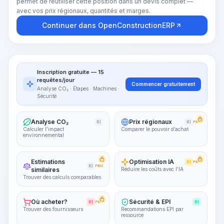
permet de réutiliser cette position dans un devis complet —
avec vos prix régionaux, quantités et marges.
Continuer dans OpenConstructionERP
Inscription gratuite — 15
requêtes/jour
Commencer gratuitement
Analyse CO₂ · Étapes · Machines ·
Sécurité
Analyse CO₂
Prix régionaux
KI
KI
PRO
Calculer l’impact
Comparer le pouvoir d’achat
environnemental
Estimations
Optimisation IA
KI
PRO
KI
PRO
similaires
Réduire les coûts avec l’IA
Trouver des calculs comparables
Où acheter?
Sécurité & EPI
KI
PRO
KI
Trouver des fournisseurs
Recommandations EPI par
ressource