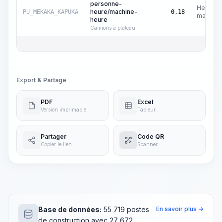
personne-
Heures
heure/machine-
PU_MEKAKA_KAPUKA
0,18
machine
heure
Camions à plateau
Export & Partage
PDF
Excel
Version imprimable
Tableur
Partager
Code QR
Copier le lien
Scanner
Base de données:
55 719 postes
En savoir plus →
de construction avec 27 672