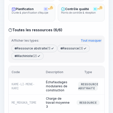
Planification
Contrôle qualité
KI
PRO
KI
PRO
Durée & planification d’équipe
Points de contrôle & réception
Toutes les ressources (6/6)
Afficher les types:
Tout masquer
Ressource abstraite
(1)
Ressource
(3)
Machiniste
(2)
Code
Description
Type
Quan
Échafaudages
KAME-LI-MENE-
RESSOURCE
modulaires de
KARI
ABSTRAITE
construction
Charge de
travail moyenne
ME_MEKAKA_TOME
1
RESSOURCE
3