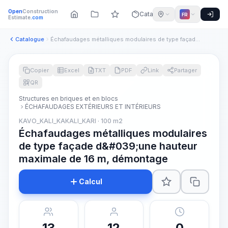
Open
Construction
Catalogue
FR
Estimate
.com
Catalogue
Échafaudages métalliques modulaires de type façade d&#039;un...
Copier
Excel
TXT
PDF
Link
Partager
QR
Structures en briques et en blocs
ÉCHAFAUDAGES EXTÉRIEURS ET INTÉRIEURS
KAVO_KALI_KAKALI_KARI · 100 m2
Échafaudages métalliques modulaires
de type façade d&#039;une hauteur
maximale de 16 m, démontage
Calcul
13
12
0