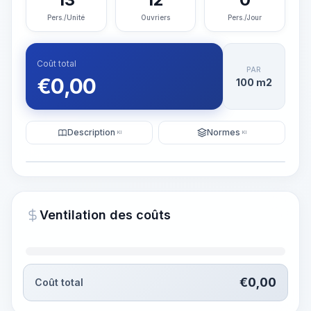
Pers./Unité
Ouvriers
Pers./Jour
Coût total
PAR
€
0,00
100 m2
Description
Normes
KI
KI
Illustration
Générer une visualisation
PRO
Ventilation des coûts
~15-30 Sek.
€
0,00
Coût total