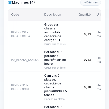
Machines (4)
Décrire
KI
Code
Description
Quantité
Unité
Grues sur
châssis
automobile,
Heures
DXME-KASA-
0,13
capacité de
machine
KASA_KAMESA
charge 16 t
Grues sur châssis
Personnel : 1
personne-
Heures
heure/machine-
PU_MEKAKA_KANEKA
0,13
machine
heure
Grues sur châssis
Camions à
plateau,
capacité de
Heures
DXME-MEPU-
charge
0,18
machine
KARI_KAKAME
jusqu&#039;à 5
tonnes
Camions à plateau
Personnel : 1