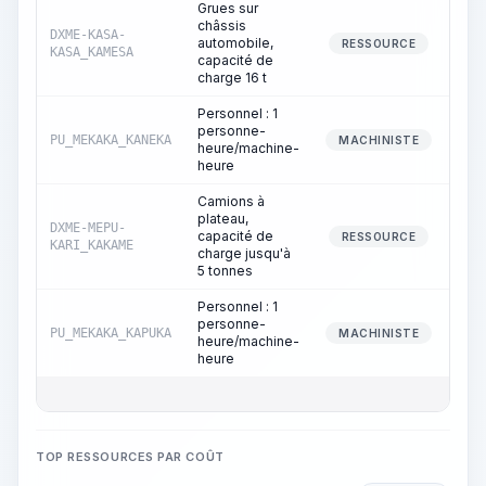
Grues sur
châssis
DXME-KASA-
automobile,
RESSOURCE
KASA_KAMESA
capacité de
charge 16 t
Personnel : 1
personne-
PU_MEKAKA_KANEKA
MACHINISTE
heure/machine-
heure
Camions à
plateau,
DXME-MEPU-
capacité de
RESSOURCE
KARI_KAKAME
charge jusqu'à
5 tonnes
Personnel : 1
personne-
PU_MEKAKA_KAPUKA
MACHINISTE
heure/machine-
heure
TOP RESSOURCES PAR COÛT