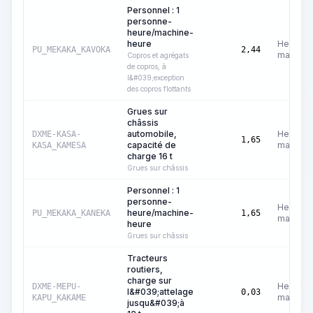
Personnel : 1
personne-
heure/machine-
heure
Heures
PU_MEKAKA_KAVOKA
2,44
machine
Copros et agrégats
de copros, à
l&#039;exception
des copros flottants
Grues sur
châssis
automobile,
Heures
DXME-KASA-
1,65
capacité de
machine
KASA_KAMESA
charge 16 t
Grues sur châssis
Personnel : 1
personne-
Heures
heure/machine-
PU_MEKAKA_KANEKA
1,65
machine
heure
Grues sur châssis
Tracteurs
routiers,
charge sur
Heures
DXME-MEPU-
l&#039;attelage
0,03
machine
KAPU_KAKAME
jusqu&#039;à