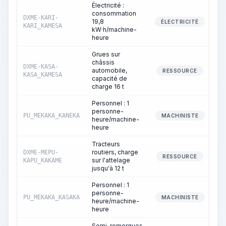
Électricité :
consommation
DXME-KARI-
19,8
ÉLECTRICITÉ
KARI_KAMESA
kW·h/machine-
heure
Grues sur
châssis
DXME-KASA-
automobile,
RESSOURCE
KASA_KAMESA
capacité de
charge 16 t
Personnel : 1
personne-
PU_MEKAKA_KANEKA
MACHINISTE
heure/machine-
heure
Tracteurs
routiers, charge
DXME-MEPU-
RESSOURCE
sur l'attelage
KAPU_KAKAME
jusqu'à 12 t
Personnel : 1
personne-
PU_MEKAKA_KASAKA
MACHINISTE
heure/machine-
heure
Semi-remorques