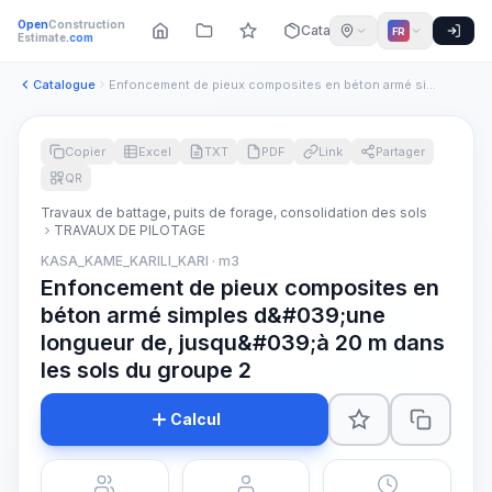
Open
Construction
Catalogue
FR
Estimate
.com
Catalogue
Enfoncement de pieux composites en béton armé simples d&#039...
Copier
Excel
TXT
PDF
Link
Partager
QR
Travaux de battage, puits de forage, consolidation des sols
TRAVAUX DE PILOTAGE
KASA_KAME_KARILI_KARI · m3
Enfoncement de pieux composites en
béton armé simples d&#039;une
longueur de, jusqu&#039;à 20 m dans
les sols du groupe 2
Calcul