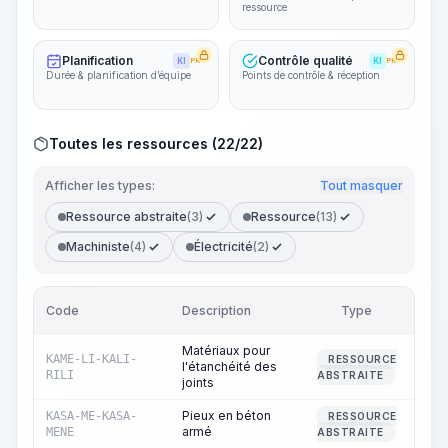
ressource
Planification
Contrôle qualité
KI
PRO
KI
PRO
Durée & planification d’équipe
Points de contrôle & réception
Toutes les ressources (22/22)
Afficher les types:
Tout masquer
Ressource abstraite
(3)
Ressource
(13)
Machiniste
(4)
Électricité
(2)
Code
Description
Type
Qu
Matériaux pour
KAME-LI-KALI-
RESSOURCE
l'étanchéité des
RILI
ABSTRAITE
joints
Pieux en béton
KASA-ME-KASA-
RESSOURCE
armé
MENE
ABSTRAITE