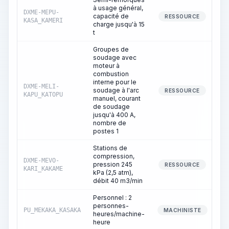
à usage général,
DXME-MEPU-
capacité de
RESSOURCE
KASA_KAMERI
charge jusqu'à 15
t
Groupes de
soudage avec
moteur à
combustion
interne pour le
DXME-MELI-
soudage à l'arc
RESSOURCE
KAPU_KATOPU
manuel, courant
de soudage
jusqu'à 400 A,
nombre de
postes 1
Stations de
compression,
DXME-MEVO-
pression 245
RESSOURCE
KARI_KAKAME
kPa (2,5 atm),
débit 40 m3/min
Personnel : 2
personnes-
PU_MEKAKA_KASAKA
MACHINISTE
heures/machine-
heure