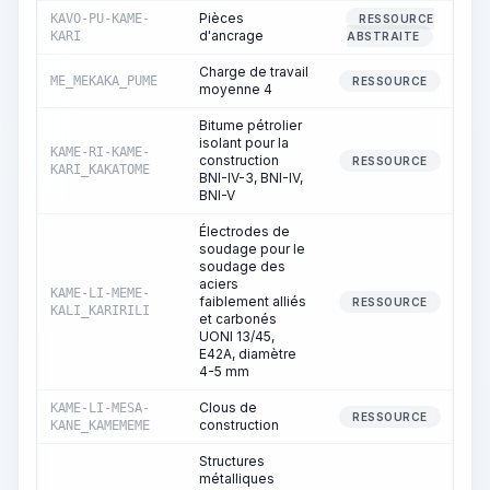
Pièces
KAVO-PU-KAME-
RESSOURCE
d'ancrage
KARI
ABSTRAITE
Charge de travail
ME_MEKAKA_PUME
RESSOURCE
moyenne 4
Bitume pétrolier
isolant pour la
KAME-RI-KAME-
construction
RESSOURCE
KARI_KAKATOME
BNI-IV-3, BNI-IV,
BNI-V
Électrodes de
soudage pour le
soudage des
aciers
KAME-LI-MEME-
faiblement alliés
RESSOURCE
KALI_KARIRILI
et carbonés
UONI 13/45,
E42A, diamètre
4-5 mm
Clous de
KAME-LI-MESA-
RESSOURCE
construction
KANE_KAMEMEME
Structures
métalliques