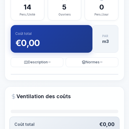
14
5
0
Pers./Unité
Ouvriers
Pers./Jour
Coût total
PAR
€
0,00
m3
Description
Normes
KI
KI
Illustration
Générer une visualisation
PRO
Ventilation des coûts
~15-30 Sek.
€
0,00
Coût total