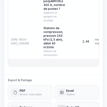
jusqu&#039;à
400 A, nombre
de postes 1
Appareils et
agrégats de
soudage
Stations de
compression,
pression 245
kPa (2,5 atm),
Heures
DXME-MEVO-
2,44
débit 40
machine
KARI_KAKAME
m3/min
Stations de
compression
Export & Partage
PDF
Excel
Version imprimable
Tableur