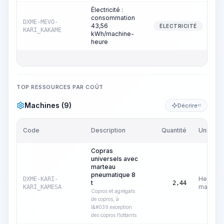
Électricité :
consommation
DXME-MEVO-
43,56
ÉLECTRICITÉ
KARI_KAKAME
kWh/machine-
heure
TOP RESSOURCES PAR COÛT
Machines (9)
Décrire
KI
Code
Description
Quantité
Unité
Copras
universels avec
marteau
pneumatique 8
Heures
DXME-KARI-
t
2,44
machine
KARI_KAMESA
Copros et agrégats
de copros, à
l&#039;exception
des copros flottants