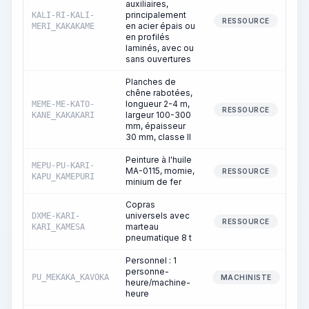
auxiliaires,
principalement
KALI-RI-KALI-
RESSOURCE
en acier épais ou
MERI_KAKAKAME
en profilés
laminés, avec ou
sans ouvertures
Planches de
chêne rabotées,
longueur 2-4 m,
MEME-ME-KATO-
RESSOURCE
largeur 100-300
KANE_KAKAKARI
mm, épaisseur
30 mm, classe II
Peinture à l'huile
MEPU-PU-KARI-
MA-0115, momie,
RESSOURCE
KAPU_KAMEPURI
minium de fer
Copras
universels avec
DXME-KARI-
RESSOURCE
marteau
KARI_KAMESA
pneumatique 8 t
Personnel : 1
personne-
PU_MEKAKA_KAVOKA
MACHINISTE
heure/machine-
heure