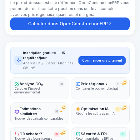
Le prix ci-dessus est une référence. OpenConstructionERP vous
permet de réutiliser cette position dans un devis complet —
avec vos prix régionaux, quantités et marges.
Calculer dans OpenConstructionERP
Inscription gratuite — 15
requêtes/jour
Commencer gratuitement
Analyse CO₂ · Étapes · Machines ·
Sécurité
Analyse CO₂
Prix régionaux
KI
KI
PRO
Calculer l’impact
Comparer le pouvoir d’achat
environnemental
Estimations
Optimisation IA
KI
PRO
KI
PRO
similaires
Réduire les coûts avec l’IA
Trouver des calculs comparables
Où acheter?
Sécurité & EPI
KI
PRO
KI
Trouver des fournisseurs
Recommandations EPI par