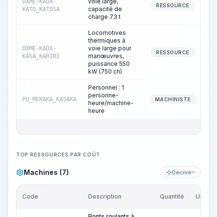
voie large,
DXME-KADX-
RESSOURCE
capacité de
KATO_KATOSA
charge 73 t
Locomotives
thermiques à
voie large pour
DXME-KADX-
RESSOURCE
manœuvres,
KASA_KARIRI
puissance 550
kW (750 ch)
Personnel : 1
personne-
PU_MEKAKA_KASAKA
MACHINISTE
heure/machine-
heure
TOP RESSOURCES PAR COÛT
Machines (7)
Décrire
KI
Code
Description
Quantité
Unité
Ponts roulants à