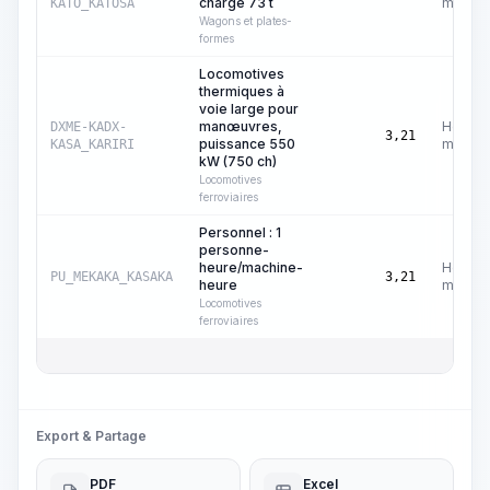
charge 73 t
machin
KATO_KATOSA
Wagons et plates-
formes
Locomotives
thermiques à
voie large pour
manœuvres,
Heures
DXME-KADX-
3,21
puissance 550
machin
KASA_KARIRI
kW (750 ch)
Locomotives
ferroviaires
Personnel : 1
personne-
heure/machine-
Heures
PU_MEKAKA_KASAKA
3,21
heure
machin
Locomotives
ferroviaires
Export & Partage
PDF
Excel