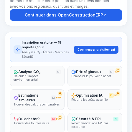
permet de réutiliser cette position dans un devis complet —
avec vos prix régionaux, quantités et marges.
Continuer dans OpenConstructionERP
Inscription gratuite — 15
requêtes/jour
Commencer gratuitement
Analyse CO₂ · Étapes · Machines ·
Sécurité
Analyse CO₂
Prix régionaux
KI
KI
PRO
Calculer l’impact
Comparer le pouvoir d’achat
environnemental
Estimations
Optimisation IA
KI
PRO
KI
PRO
similaires
Réduire les coûts avec l’IA
Trouver des calculs comparables
Où acheter?
Sécurité & EPI
KI
PRO
KI
Trouver des fournisseurs
Recommandations EPI par
ressource