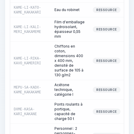
KAME-LI-KATO-
Eau du robinet
RESSOURCE
KAME_KAKAKARI
Film d'emballage
hydroisolant,
KAME-LI-KALI-
RESSOURCE
épaisseur 0,55
MERI_KAKAMEME
mm
Chiffons en
coton,
dimensions 400
KAME-LI-RIKA-
x 400 mm,
RESSOURCE
KAVO_KAMERIRI
densité de
surface de 105 à
130 g/m2
Acétone
MEPU-SA-KADX-
technique,
RESSOURCE
KAME_KAKAKAME
catégorie I
Ponts roulants à
portique,
DXME-KASA-
RESSOURCE
capacité de
KARI_KAKANE
charge 50 t
Personnel : 2
personnes-