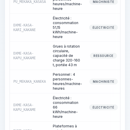
PU_MEKAKA_KASASA
MACHINISTE
heures/machine-
heure
Électricité :
consommation
DXME-KASA-
51,15
ÉLECTRICITÉ
KARI_KAKANE
kWh/machine-
heure
Grues à rotation
circulaire,
DXME-KASA-
capacité de
RESSOURCE
KAPU_KAKAME
charge 320-160
t, portée 43 m
Personnel : 4
personnes-
PU_MEKAKA_KANEKA
MACHINISTE
heures/machine-
heures
Électricité :
consommation
DXME-KASA-
66
ÉLECTRICITÉ
KAPU_KAKAME
kWh/machine-
heure
Plateformes à