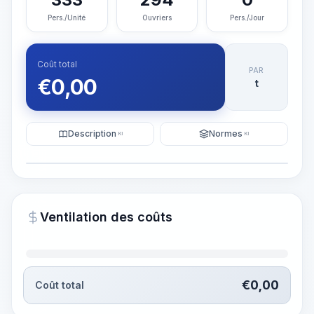
Pers./Unité
Ouvriers
Pers./Jour
Coût total
PAR
€
0,00
t
Description
Normes
KI
KI
Illustration
Générer une visualisation
PRO
Ventilation des coûts
~15-30 Sek.
€
0,00
Coût total