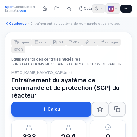
Open
Construction
Catalogue
FR
Estimate
.com
Catalogue
Entraînement du système de commande et de protection (SCP) d...
Copier
Excel
TXT
PDF
Link
Partager
QR
Équipements des centrales nucléaires
INSTALLATIONS NUCLÉAIRES DE PRODUCTION DE VAPEUR
METO_KAME_KAKATO_KAPUm · t
Entraînement du système de
commande et de protection (SCP) du
réacteur
Calcul
333
294
0