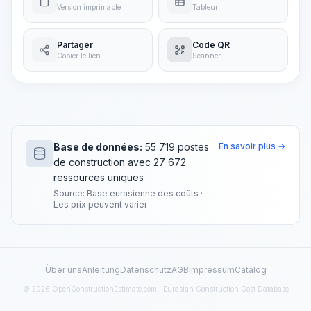
Version imprimable
Tableur
Partager
Code QR
Copier le lien
Scanner
Base de données:
55 719 postes
En savoir plus →
de construction avec 27 672
ressources uniques
Source: Base eurasienne des coûts ·
Les prix peuvent varier
Über uns
Anleitung
Datenschutz
AGB
Impressum
Catalog
© 2026 OpenConstructionEstimate.com · Eurasian Construction Cost Database