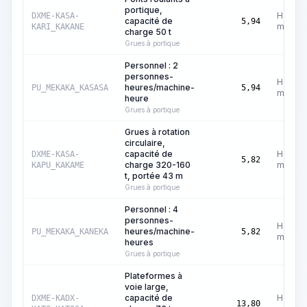
portique,
Heures
DXME-KASA-
capacité de
5,94
machin
KARI_KAKANE
charge 50 t
Grues à portique
Personnel : 2
personnes-
Heures
heures/machine-
PU_MEKAKA_KASASA
5,94
machin
heure
Grues à portique
Grues à rotation
circulaire,
capacité de
Heures
DXME-KASA-
5,82
charge 320-160
machin
KAPU_KAKAME
t, portée 43 m
Grues à portique
Personnel : 4
personnes-
Heures
heures/machine-
PU_MEKAKA_KANEKA
5,82
machin
heures
Grues à portique
Plateformes à
voie large,
capacité de
Heures
DXME-KADX-
13,80