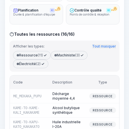
Planification
Contrôle qualité
KI
PRO
KI
PRO
Durée & planification d’équipe
Points de contrôle & réception
Toutes les ressources (16/16)
Afficher les types:
Tout masquer
Ressource
(11)
Machiniste
(3)
Électricité
(2)
Code
Description
Type
Qu
Décharge
ME_MEKAKA_PUPU
2
RESSOURCE
moyenne 4,4
Alcool butylique
KAME-TO-KAME-
RESSOURCE
synthétique
KALI_KAKAKAME
Huile industrielle
KAME-TO-KAPU-
RESSOURCE
I-20A
KATO_KAKAKATO