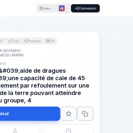
Lieu
Connexion
FR
DF
Link
Partager
QR
ne (plongée)
MILIEU MARIN
 m3
 l&#039;aide de dragues
9;une capacité de cale de 45
ement par refoulement sur une
de la terre pouvant atteindre
u groupe, 4
lcul