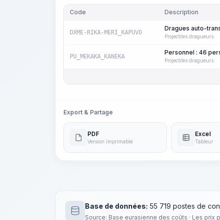
Code
Description
Dragues auto-tran
DXME-RIKA-MERI_KAPUVO
Projectiles dragueurs
Personnel : 46 pe
PU_MEKAKA_KANEKA
Projectiles dragueurs
Export & Partage
PDF
Excel
Version imprimable
Tableur
Base de données:
55 719 postes de con
Source: Base eurasienne des coûts · Les prix 