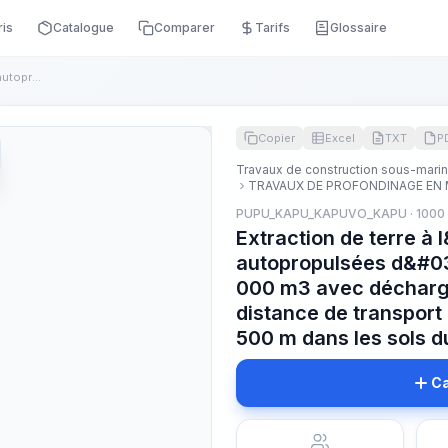
ris
Catalogue
Comparer
Tarifs
Glossaire
Extraction de terre à l&#039;aide de dragues autopropulsées ...
Copier
Excel
TXT
P
Travaux de construction sous-mari
TRAVAUX DE PROFONDINAGE EN 
PUPU_KAPU_KAPUVO_KAPU · 1000
Extraction de terre à
autopropulsées d&#03
000 m3 avec décharg
distance de transport 
500 m dans les sols d
Ca