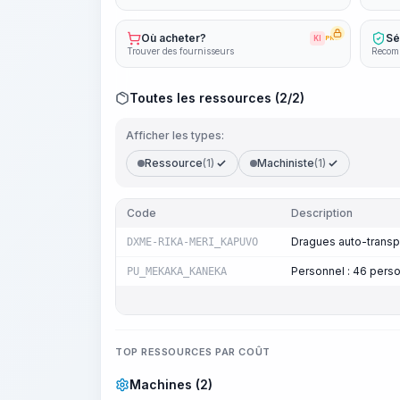
Où acheter?
Sé
KI
PRO
Trouver des fournisseurs
Recomm
Toutes les ressources (2/2)
Afficher les types:
Ressource
(1)
Machiniste
(1)
Code
Description
Dragues auto-transp
DXME-RIKA-MERI_KAPUVO
Personnel : 46 per
PU_MEKAKA_KANEKA
TOP RESSOURCES PAR COÛT
Machines (2)