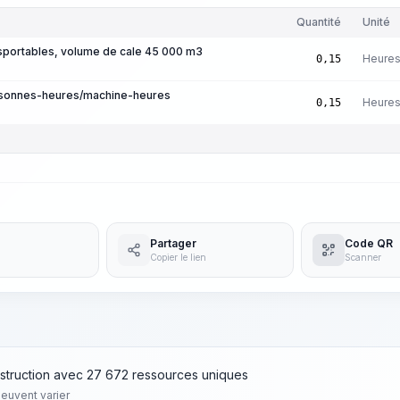
Quantité
Unité
sportables, volume de cale 45 000 m3
Heures
0,15
rsonnes-heures/machine-heures
Heures
0,15
Partager
Code QR
Copier le lien
Scanner
struction avec 27 672 ressources uniques
peuvent varier