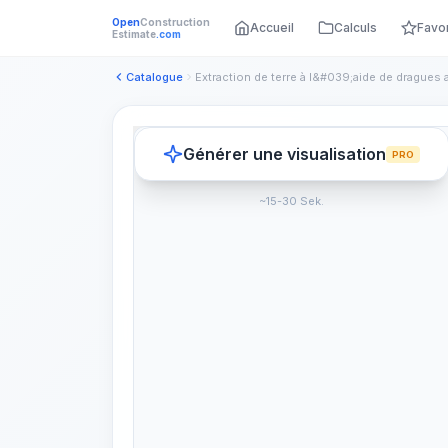
Open
Construction
Accueil
Calculs
Favo
Estimate
.com
Catalogue
Générer une visualisation
PRO
~15-30 Sek.