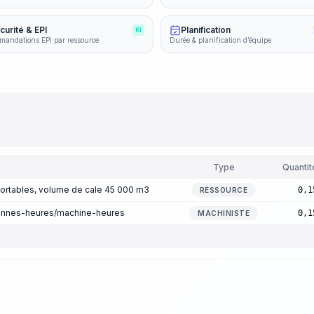
curité & EPI
Planification
KI
andations EPI par ressource
Durée & planification d’équipe
Type
Quantit
ortables, volume de cale 45 000 m3
0,1
RESSOURCE
sonnes-heures/machine-heures
0,1
MACHINISTE