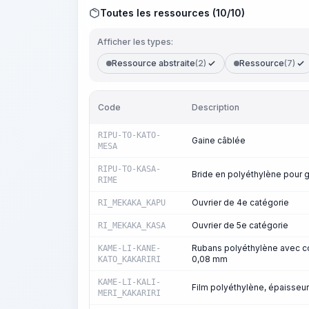
Toutes les ressources (10/10)
Afficher les types:
Ressource abstraite
(2)
Ressource
(7)
Code
Description
RIPU-TO-KATO-
Gaine câblée
MESA
RIPU-TO-KASA-
Bride en polyéthylène pour 
RIME
Ouvrier de 4e catégorie
RI_MEKAKA_KAPU
Ouvrier de 5e catégorie
RI_MEKAKA_KASA
Rubans polyéthylène avec co
KAME-LI-KANE-
0,08 mm
KATO_KAKARIRI
KAME-LI-KALI-
Film polyéthylène, épaisseu
MERI_KAKARIRI