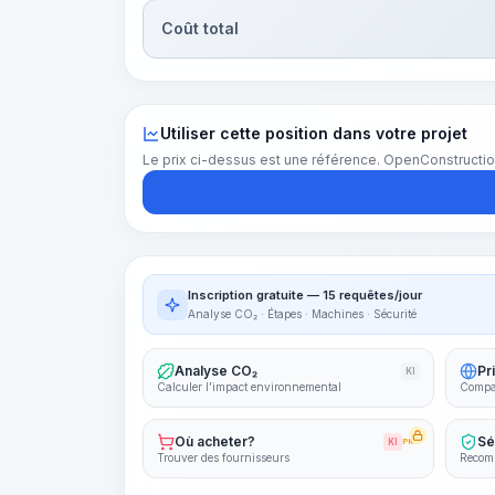
Coût total
Utiliser cette position dans votre projet
Le prix ci-dessus est une référence. OpenConstructio
Inscription gratuite — 15 requêtes/jour
Analyse CO₂ · Étapes · Machines · Sécurité
Analyse CO₂
Pr
KI
Calculer l’impact environnemental
Compar
Où acheter?
Sé
KI
PRO
Trouver des fournisseurs
Recomm