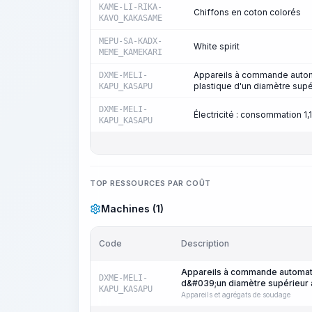
KAME-LI-RIKA-
Chiffons en coton colorés
KAVO_KAKASAME
MEPU-SA-KADX-
White spirit
MEME_KAMEKARI
Appareils à commande autom
DXME-MELI-
plastique d'un diamètre supé
KAPU_KASAPU
DXME-MELI-
Électricité : consommation 
KAPU_KASAPU
TOP RESSOURCES PAR COÛT
Machines (1)
Code
Description
Appareils à commande automati
DXME-MELI-
d&#039;un diamètre supérieur 
KAPU_KASAPU
Appareils et agrégats de soudage