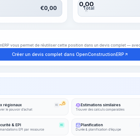
0,00
€
0,00
Total
h
nERP vous permet de réutiliser cette position dans un devis complet — avec 
Créer un devis complet dans OpenConstructionERP
ix régionaux
Estimations similaires
KI
PRO
er le pouvoir d’achat
Trouver des calculs comparables
curité & EPI
Planification
KI
andations EPI par ressource
Durée & planification d’équipe