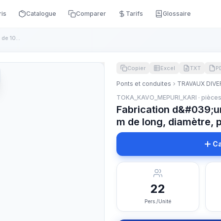
ris
Catalogue
Comparer
Tarifs
Glossaire
Fabrication d&#039;une enveloppe en câbles de 100 m de long,...
Copier
Excel
TXT
P
Ponts et conduites
TRAVAUX DIVE
TOKA_KAVO_MEPURI_KARI · pièce
Fabrication d&#039;u
m de long, diamètre, 
Ca
22
Pers./Unité