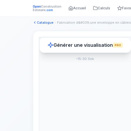
Open
Construction
Accueil
Calculs
Favo
Estimate
.com
Catalogue
Générer une visualisation
PRO
~15-30 Sek.