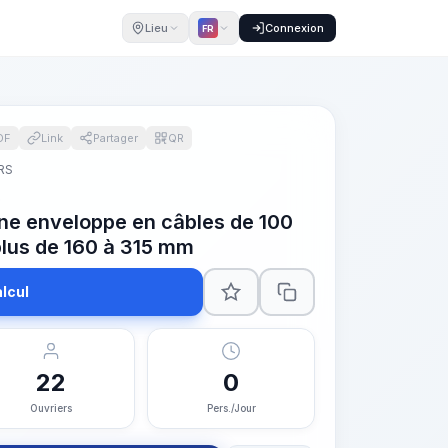
Lieu
Connexion
FR
DF
Link
Partager
QR
RS
s
ne enveloppe en câbles de 100
plus de 160 à 315 mm
lcul
22
0
Ouvriers
Pers./Jour