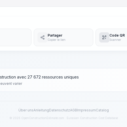
Partager
Code QR
Copier le lien
Scanner
struction avec 27 672 ressources uniques
peuvent varier
Über uns
Anleitung
Datenschutz
AGB
Impressum
Catalog
© 2026 OpenConstructionEstimate.com · Eurasian Construction Cost Database