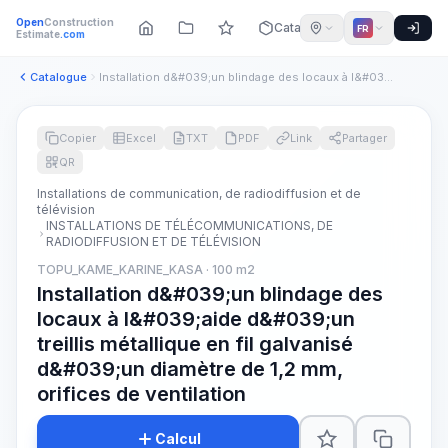
Open
Construction
Catalogue
FR
Estimate
.com
Catalogue
Installation d&#039;un blindage des locaux à l&#039;aide d&#...
Copier
Excel
TXT
PDF
Link
Partager
QR
Installations de communication, de radiodiffusion et de
télévision
INSTALLATIONS DE TÉLÉCOMMUNICATIONS, DE
RADIODIFFUSION ET DE TÉLÉVISION
TOPU_KAME_KARINE_KASA · 100 m2
Installation d&#039;un blindage des
locaux à l&#039;aide d&#039;un
treillis métallique en fil galvanisé
d&#039;un diamètre de 1,2 mm,
orifices de ventilation
Calcul