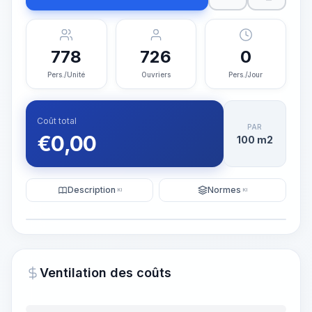
778
726
0
Pers./Unité
Ouvriers
Pers./Jour
Coût total
PAR
€
0,00
100 m2
Description
Normes
KI
KI
Illustration
Générer une visualisation
PRO
Ventilation des coûts
~15-30 Sek.