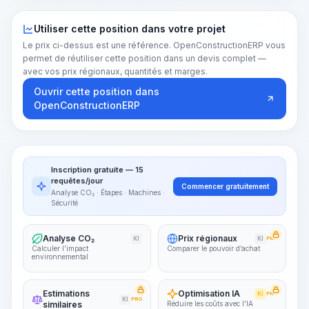
Utiliser cette position dans votre projet
Le prix ci-dessus est une référence. OpenConstructionERP vous
permet de réutiliser cette position dans un devis complet —
avec vos prix régionaux, quantités et marges.
Ouvrir cette position dans
OpenConstructionERP
Inscription gratuite — 15
requêtes/jour
Commencer gratuitement
Analyse CO₂ · Étapes · Machines ·
Sécurité
Analyse CO₂
Prix régionaux
KI
KI
PRO
Calculer l’impact
Comparer le pouvoir d’achat
environnemental
Estimations
Optimisation IA
KI
PRO
KI
PRO
similaires
Réduire les coûts avec l’IA