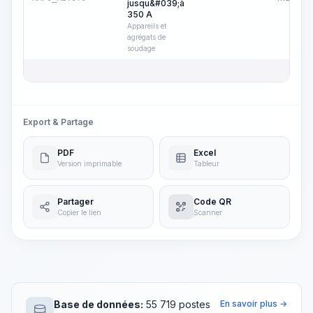
jusqu&#039;à
350 A
Appareils et
agrégats de
soudage
Export & Partage
PDF
Excel
Version imprimable
Tableur
Partager
Code QR
Copier le lien
Scanner
Base de données:
55 719 postes
En savoir plus →