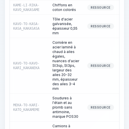
Chiffons en
KAME-LI-RIKA-
RESSOURCE
coton colorés
KAVO_KAKASAME
Tôle d'acier
galvanisée,
KAVO-TO-KASA-
RESSOURCE
épaisseur 0,55
KASA_KAKASASA
mm
Cornière en
acier laminé à
chaud à ailes
égales,
nuances d'acier
KAVO-TO-KAVO-
St3sp, St3ps,
RESSOURCE
KARI_KAKANEKA
largeur des
ailes 20-32
mm, épaisseur
des ailes 3-4
mm
Soudures à
l'étain et au
MEKA-TO-KARI-
plomb sans
1
RESSOURCE
KATO_KAKAMEME
antimoine,
marque POS30
Camions à