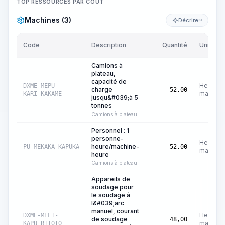
TOP RESSOURCES PAR COÛT
Machines (3)
Décrire
KI
Code
Description
Quantité
Unité
Camions à
plateau,
capacité de
Heures
DXME-MEPU-
charge
52,00
machine
KARI_KAKAME
jusqu&#039;à 5
tonnes
Camions à plateau
Personnel : 1
personne-
Heures
heure/machine-
PU_MEKAKA_KAPUKA
52,00
machine
heure
Camions à plateau
Appareils de
soudage pour
le soudage à
l&#039;arc
manuel, courant
Heures
DXME-MELI-
de soudage
48,00
machine
KAPU_RITOTO