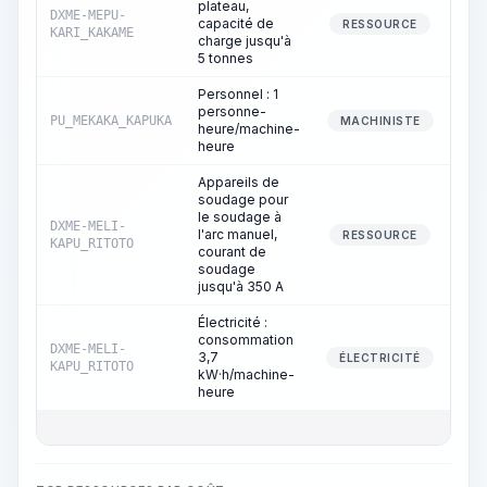
plateau,
DXME-MEPU-
capacité de
5
RESSOURCE
KARI_KAKAME
charge jusqu'à
5 tonnes
Personnel : 1
personne-
PU_MEKAKA_KAPUKA
5
MACHINISTE
heure/machine-
heure
Appareils de
soudage pour
le soudage à
DXME-MELI-
l'arc manuel,
4
RESSOURCE
KAPU_RITOTO
courant de
soudage
jusqu'à 350 A
Électricité :
consommation
DXME-MELI-
3,7
4
ÉLECTRICITÉ
KAPU_RITOTO
kW·h/machine-
heure