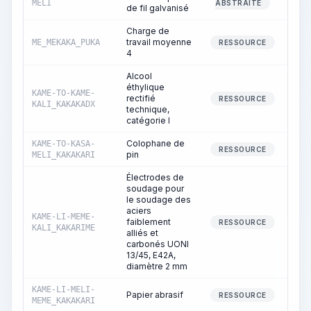
MELI
ABSTRAITE
de fil galvanisé
Charge de
travail moyenne
ME_MEKAKA_PUKA
72
RESSOURCE
4
Alcool
éthylique
KAME-TO-KAME-
rectifié
RESSOURCE
KALI_KAKAKADX
technique,
catégorie I
Colophane de
KAME-TO-KASA-
RESSOURCE
pin
MELI_KAKAKARI
Électrodes de
soudage pour
le soudage des
aciers
KAME-LI-MEME-
faiblement
RESSOURCE
KALI_KAKARIME
alliés et
carbonés UONI
13/45, E42A,
diamètre 2 mm
KAME-LI-MELI-
Papier abrasif
1
RESSOURCE
MEME_KAKAKARI