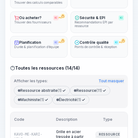
Trouver des calculs comparables
Où acheter?
Sécurité & EPI
KI
PRO
KI
Trouver des fournisseurs
Recommandations EPI par
ressource
Planification
Contrôle qualité
KI
PRO
KI
PRO
Durée & planification d’équipe
Points de contrôle & réception
Toutes les ressources (14/14)
Afficher les types:
Tout masquer
Ressource abstraite
(1)
Ressource
(11)
Machiniste
(1)
Électricité
(1)
Code
Description
Type
Quan
Grille en acier
KAVO-ME-KARI-
RESSOURCE
tressée à partir
24