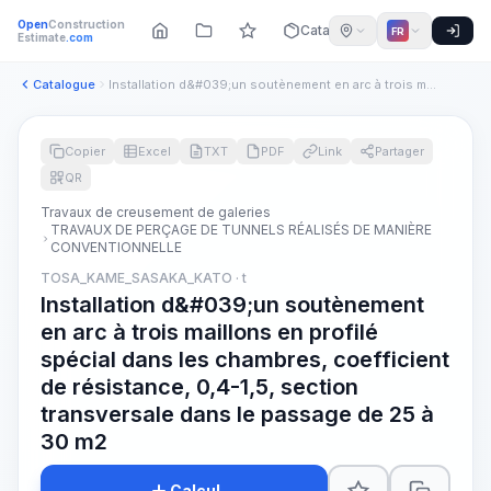
Open
Construction
Catalogue
FR
Estimate
.com
Catalogue
Installation d&#039;un soutènement en arc à trois maillons e...
Copier
Excel
TXT
PDF
Link
Partager
QR
Travaux de creusement de galeries
TRAVAUX DE PERÇAGE DE TUNNELS RÉALISÉS DE MANIÈRE
CONVENTIONNELLE
TOSA_KAME_SASAKA_KATO · t
Installation d&#039;un soutènement
en arc à trois maillons en profilé
spécial dans les chambres, coefficient
de résistance, 0,4-1,5, section
transversale dans le passage de 25 à
30 m2
Calcul