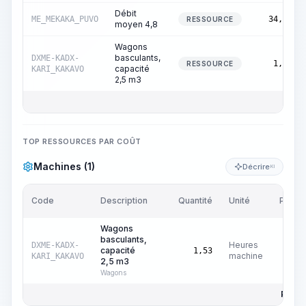
Débit
ME_MEKAKA_PUVO
34,50
RESSOURCE
moyen 4,8
Wagons
basculants,
DXME-KADX-
1,53
RESSOURCE
capacité
KARI_KAKAVO
2,5 m3
TOP RESSOURCES PAR COÛT
Machines (1)
Décrire
KI
Code
Description
Quantité
Unité
Prix/U
Wagons
basculants,
Heures
DXME-KADX-
capacité
€
0
1,53
machine
KARI_KAKAVO
2,5 m3
Wagons
Prix to