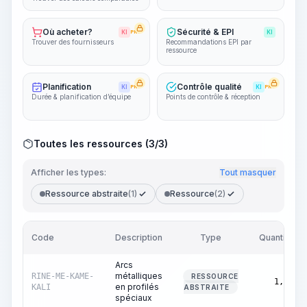
Où acheter?
Sécurité & EPI
KI
PRO
KI
Trouver des fournisseurs
Recommandations EPI par
ressource
Planification
Contrôle qualité
KI
PRO
KI
PRO
Durée & planification d’équipe
Points de contrôle & réception
Toutes les ressources (3/3)
Afficher les types:
Tout masquer
Ressource abstraite
(1)
Ressource
(2)
Code
Description
Type
Quantité
Arcs
métalliques
RINE-ME-KAME-
RESSOURCE
1,00
en profilés
KALI
ABSTRAITE
spéciaux