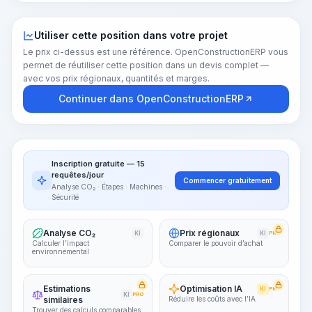
Utiliser cette position dans votre projet
Le prix ci-dessus est une référence. OpenConstructionERP vous
permet de réutiliser cette position dans un devis complet —
avec vos prix régionaux, quantités et marges.
Continuer dans OpenConstructionERP
Inscription gratuite — 15
requêtes/jour
Commencer gratuitement
Analyse CO₂ · Étapes · Machines ·
Sécurité
Analyse CO₂
Prix régionaux
KI
KI
PRO
Calculer l’impact
Comparer le pouvoir d’achat
environnemental
Estimations
Optimisation IA
KI
PRO
KI
PRO
similaires
Réduire les coûts avec l’IA
Trouver des calculs comparables