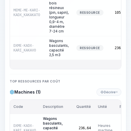
bois
résineux
MEME-ME-KARI-
(pin, sapin),
105,00
RESSOURCE
KADX_KAKAKATO
longueur
0,9-4 m,
diamètre
7-24 cm
Wagons
basculants,
DXME-KADX-
236,64
RESSOURCE
capacité
KARI_KAKAVO
2,5 m3
TOP RESSOURCES PAR COÛT
Machines (1)
Décrire
KI
Code
Description
Quantité
Unité
Prix/U
Wagons
basculants,
Heures
DXME-KADX-
capacité
€
0
236,64
machine
KARI_KAKAVO