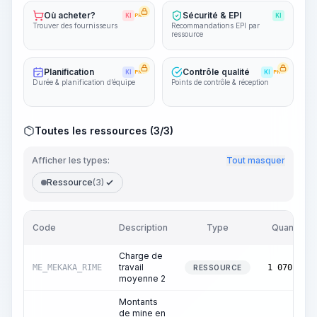
Où acheter?
Sécurité & EPI
KI
PRO
KI
Trouver des fournisseurs
Recommandations EPI par
ressource
Planification
Contrôle qualité
KI
PRO
KI
PRO
Durée & planification d’équipe
Points de contrôle & réception
Toutes les ressources (3/3)
Afficher les types:
Tout masquer
Ressource
(3)
Code
Description
Type
Quantité
Charge de
travail
ME_MEKAKA_RIME
1 070,00
RESSOURCE
moyenne 2
Montants
de mine en