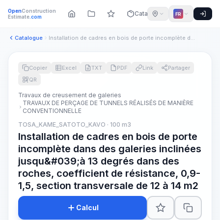
Open
Construction
Catalogue
FR
Estimate
.com
Catalogue
Installation de cadres en bois de porte incomplète dans des ...
Copier
Excel
TXT
PDF
Link
Partager
QR
Travaux de creusement de galeries
TRAVAUX DE PERÇAGE DE TUNNELS RÉALISÉS DE MANIÈRE
CONVENTIONNELLE
TOSA_KAME_SATOTO_KAVO · 100 m3
Installation de cadres en bois de porte
incomplète dans des galeries inclinées
jusqu&#039;à 13 degrés dans des
roches, coefficient de résistance, 0,9-
1,5, section transversale de 12 à 14 m2
Calcul