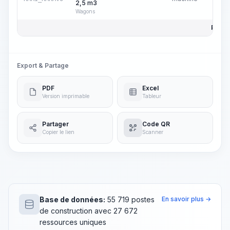
2,5 m3
Wagons
Prix to
Export & Partage
PDF
Excel
Version imprimable
Tableur
Partager
Code QR
Copier le lien
Scanner
Base de données:
55 719 postes
En savoir plus →
de construction avec 27 672
ressources uniques