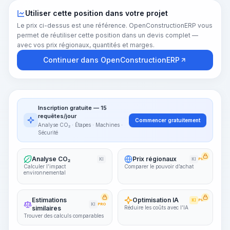
Utiliser cette position dans votre projet
Le prix ci-dessus est une référence. OpenConstructionERP vous
permet de réutiliser cette position dans un devis complet —
avec vos prix régionaux, quantités et marges.
Continuer dans OpenConstructionERP
Inscription gratuite — 15
requêtes/jour
Commencer gratuitement
Analyse CO₂ · Étapes · Machines ·
Sécurité
Analyse CO₂
Prix régionaux
KI
KI
PRO
Calculer l’impact
Comparer le pouvoir d’achat
environnemental
Estimations
Optimisation IA
KI
PRO
KI
PRO
similaires
Réduire les coûts avec l’IA
Trouver des calculs comparables