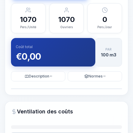
1070
1070
0
Pers./Unité
Ouvriers
Pers./Jour
Coût total
PAR
€
0,00
100 m3
Description
Normes
KI
KI
Illustration
Générer une visualisation
PRO
Ventilation des coûts
~15-30 Sek.