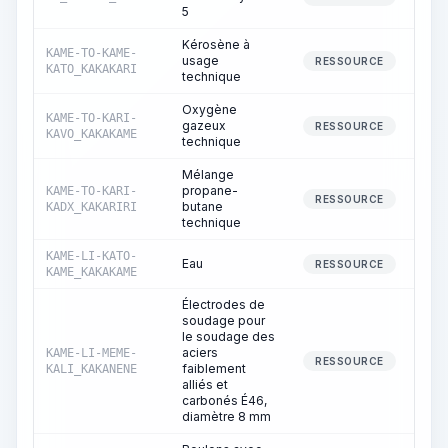
5
Kérosène à
KAME-TO-KAME-
usage
RESSOURCE
KATO_KAKAKARI
technique
Oxygène
KAME-TO-KARI-
gazeux
RESSOURCE
KAVO_KAKAKAME
technique
Mélange
propane-
KAME-TO-KARI-
RESSOURCE
butane
KADX_KAKARIRI
technique
KAME-LI-KATO-
Eau
3
RESSOURCE
KAME_KAKAKAME
Électrodes de
soudage pour
le soudage des
aciers
KAME-LI-MEME-
RESSOURCE
faiblement
KALI_KAKANENE
alliés et
carbonés É46,
diamètre 8 mm