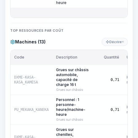
heure
TOP RESSOURCES PAR COÛT
Machines (13)
Décrire
KI
Code
Description
Quantité
Unité
Grues sur châssis
automobile,
Heure
DXME-KASA-
capacité de
0,71
machi
KASA_KAMESA
charge 16 t
Grues sur châssis
Personnel : 1
personne-
Heure
heure/machine-
PU_MEKAKA_KANEKA
0,71
machi
heure
Grues sur châssis
Grues sur
chenilles,
Heure
DXME-KASA-