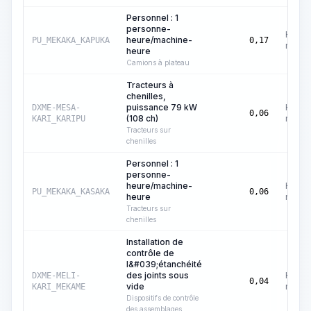
Personnel : 1
personne-
Heure
heure/machine-
PU_MEKAKA_KAPUKA
0,17
machi
heure
Camions à plateau
Tracteurs à
chenilles,
puissance 79 kW
Heure
DXME-MESA-
0,06
(108 ch)
machi
KARI_KARIPU
Tracteurs sur
chenilles
Personnel : 1
personne-
heure/machine-
Heure
PU_MEKAKA_KASAKA
0,06
heure
machi
Tracteurs sur
chenilles
Installation de
contrôle de
l&#039;étanchéité
des joints sous
Heure
DXME-MELI-
0,04
vide
machi
KARI_MEKAME
Dispositifs de contrôle
des assemblages