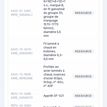
6x19(1+6+12)+1
o.s., marque B,
en fil galvanisé
KAVO-RI-KARI-
du groupe Zh,
RESSOURCE
MEME_KAKAKALI
groupe de
marquage
1570-1770
N/mm2,
diamètre 5,5
mm
Fil laminé à
chaud en
KAVO-TO-KATO-
bobines,
RESSOURCE
KANE_KAKAKARI
diamètre 6,3-
6,5 mm
Profilés en
acier laminés à
chaud, nuances
KAVO-TO-MEME-
RESSOURCE
d'acier St3ps,
KAME_MEMEKANE
St3sp, n° 40U,
n° 40P
MEPU-PU-KAME-
Apprêt GF-021
RESSOURCE
KAME_KAKAKATO
MEPU-SA-KADX-