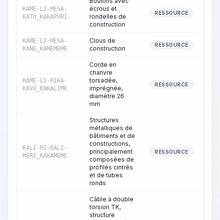
Boulons avec
écrous et
KAME-LI-MESA-
RESSOURCE
rondelles de
KATO_KAKAPURI
construction
Clous de
KAME-LI-MESA-
RESSOURCE
construction
KANE_KAMEMEME
Corde en
chanvre
torsadée,
KAME-LI-RIKA-
RESSOURCE
imprégnée,
KAVO_KAKALIME
diamètre 26
mm
Structures
métalliques de
bâtiments et de
constructions,
KALI-RI-KALI-
principalement
RESSOURCE
MERI_KAKAMEME
composées de
profilés cintrés
et de tubes
ronds
Câble à double
torsion TK,
structure