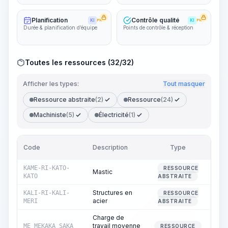
Planification
Contrôle qualité
KI
PRO
KI
PRO
Durée & planification d’équipe
Points de contrôle & réception
Toutes les ressources (32/32)
Afficher les types:
Tout masquer
Ressource abstraite
(2)
Ressource
(24)
Machiniste
(5)
Électricité
(1)
Code
Description
Type
Quan
KAME-RI-KATO-
RESSOURCE
Mastic
KATO
ABSTRAITE
Structures en
KALI-RI-KALI-
RESSOURCE
acier
MERI
ABSTRAITE
Charge de
travail moyenne
ME_MEKAKA_SAKA
2
RESSOURCE