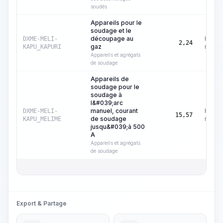
soudés
Appareils pour le
soudage et le
découpage au
Heure
DXME-MELI-
2,24
gaz
machi
KAPU_KAPURI
Appareils et agrégats
de soudage
Appareils de
soudage pour le
soudage à
l&#039;arc
manuel, courant
Heure
DXME-MELI-
15,57
de soudage
machi
KAPU_MELIME
jusqu&#039;à 500
A
Appareils et agrégats
de soudage
Export & Partage