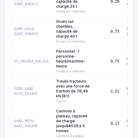
capacité de
0,29
machi
KANE_KAKALI
charge 25 t
Grues sur chenilles
Grues sur
chenilles,
Heure
DXME-KASA-
capacité de
0,75
machi
KANE_KAKAVO
charge 40 t
Grues sur chenilles
Personnel : 1
personne-
Heure
heure/machine-
PU_MEKAKA_KALIKA
0,75
machi
heure
Grues sur chenilles
Treuils tracteurs
avec une force de
Heure
DXME-KANE-
traction de 78,48
2,21
machi
KATO_KASARI
kN (8 t)
Treuils
Camions à
plateau, capacité
de charge
Heure
DXME-MEPU-
0,17
jusqu&#039;à 5
machi
KARI_KAKAME
tonnes
Camions à plateau