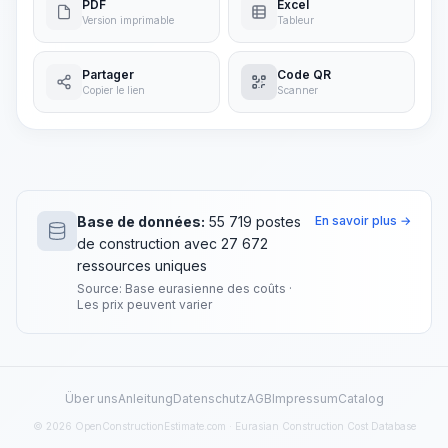
PDF
Excel
Version imprimable
Tableur
Partager
Code QR
Copier le lien
Scanner
Base de données:
55 719 postes
En savoir plus →
de construction avec 27 672
ressources uniques
Source: Base eurasienne des coûts ·
Les prix peuvent varier
Über uns
Anleitung
Datenschutz
AGB
Impressum
Catalog
© 2026 OpenConstructionEstimate.com · Eurasian Construction Cost Database