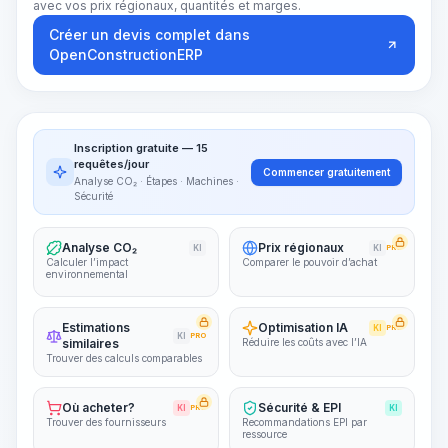
avec vos prix régionaux, quantités et marges.
Créer un devis complet dans
OpenConstructionERP
Inscription gratuite — 15
requêtes/jour
Commencer gratuitement
Analyse CO₂ · Étapes · Machines ·
Sécurité
Analyse CO₂
Prix régionaux
KI
KI
PRO
Calculer l’impact
Comparer le pouvoir d’achat
environnemental
Estimations
Optimisation IA
KI
PRO
KI
PRO
similaires
Réduire les coûts avec l’IA
Trouver des calculs comparables
Où acheter?
Sécurité & EPI
KI
PRO
KI
Trouver des fournisseurs
Recommandations EPI par
ressource