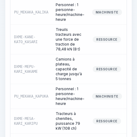
Personnel : 1
personne-
PU_MEKAKA_KALIKA
MACHINISTE
heure/machine-
heure
Treuils
tracteurs avec
DXME-KANE-
une force de
RESSOURCE
KATO_KASARI
traction de
78,48 kN (8 t)
Camions à
plateau,
DXME-MEPU-
capacité de
RESSOURCE
KARI_KAKAME
charge jusqu'à
5 tonnes
Personnel : 1
personne-
PU_MEKAKA_KAPUKA
MACHINISTE
heure/machine-
heure
Tracteurs à
chenilles,
DXME-MESA-
RESSOURCE
puissance 79
KARI_KARIPU
kW (108 ch)