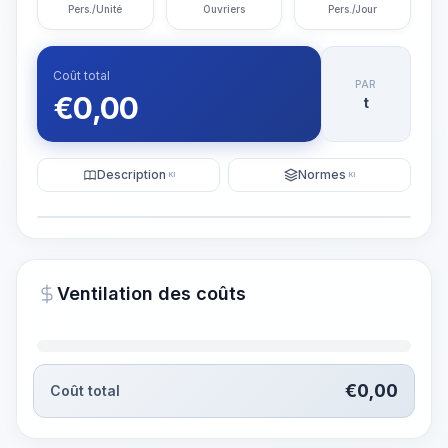
Pers./Unité
Ouvriers
Pers./Jour
Coût total
PAR
€
0,00
t
Description
Normes
KI
KI
Illustration
Générer une visualisation
PRO
Ventilation des coûts
~15-30 Sek.
€
0,00
Coût total