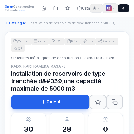
Open
Construction
Catalogue
FR
Estimate
.com
Catalogue
Installation de réservoirs de type tranchée d&#039;une capac...
Copier
Excel
TXT
PDF
Link
Partager
QR
Structures métalliques de construction
CONSTRUCTIONS
KADX_KARI_KAMEKA_KASA · t
Installation de réservoirs de type
tranchée d&#039;une capacité
maximale de 5000 m3
Calcul
30
28
0