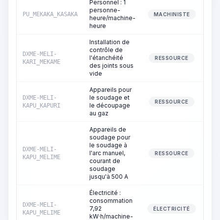
Personnel : 1
personne-
PU_MEKAKA_KASAKA
MACHINISTE
heure/machine-
heure
Installation de
contrôle de
DXME-MELI-
l'étanchéité
RESSOURCE
KARI_MEKAME
des joints sous
vide
Appareils pour
le soudage et
DXME-MELI-
RESSOURCE
le découpage
KAPU_KAPURI
au gaz
Appareils de
soudage pour
le soudage à
DXME-MELI-
l'arc manuel,
1
RESSOURCE
KAPU_MELIME
courant de
soudage
jusqu'à 500 A
Électricité :
consommation
DXME-MELI-
7,92
1
ÉLECTRICITÉ
KAPU_MELIME
kW·h/machine-