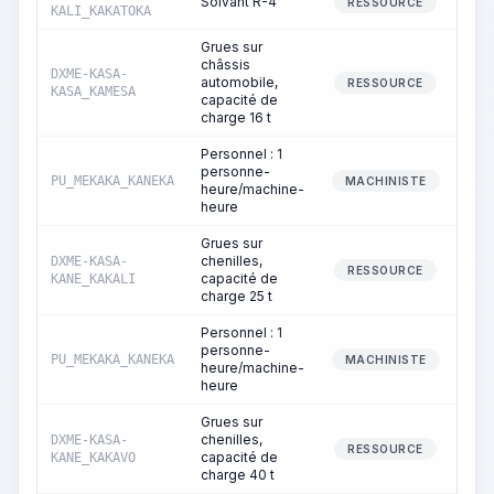
Solvant R-4
RESSOURCE
KALI_KAKATOKA
Grues sur
châssis
DXME-KASA-
automobile,
RESSOURCE
KASA_KAMESA
capacité de
charge 16 t
Personnel : 1
personne-
PU_MEKAKA_KANEKA
MACHINISTE
heure/machine-
heure
Grues sur
chenilles,
DXME-KASA-
RESSOURCE
capacité de
KANE_KAKALI
charge 25 t
Personnel : 1
personne-
PU_MEKAKA_KANEKA
MACHINISTE
heure/machine-
heure
Grues sur
chenilles,
DXME-KASA-
RESSOURCE
capacité de
KANE_KAKAVO
charge 40 t