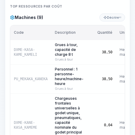
TOP RESSOURCES PAR COÛT
Machines (9)
Décrire
KI
Code
Description
Quantité
Unité
Grues à tour,
capacité de
Heures
DXME-KASA-
38,50
charge 8 t
machine
KAME_KAMELI
Grues à tour
Personnel : 1
personne-
Heures
heure/machine-
PU_MEKAKA_KANEKA
38,50
machine
heure
Grues à tour
Chargeuses
frontales
universelles à
godet unique,
pneumatiques,
capacité
Heures
DXME-KANE-
0,04
nominale du
machine
KASA_KAMEME
godet principal