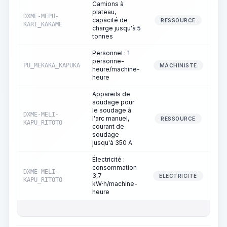
Camions à
plateau,
DXME-MEPU-
capacité de
RESSOURCE
KARI_KAKAME
charge jusqu'à 5
tonnes
Personnel : 1
personne-
PU_MEKAKA_KAPUKA
MACHINISTE
heure/machine-
heure
Appareils de
soudage pour
le soudage à
DXME-MELI-
l'arc manuel,
3
RESSOURCE
KAPU_RITOTO
courant de
soudage
jusqu'à 350 A
Électricité :
consommation
DXME-MELI-
3,7
3
ÉLECTRICITÉ
KAPU_RITOTO
kW·h/machine-
heure