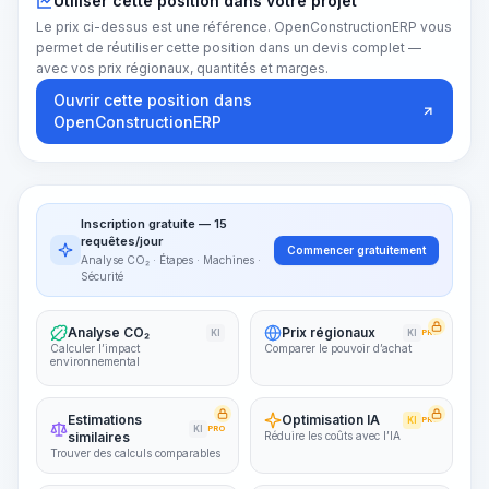
Utiliser cette position dans votre projet
Le prix ci-dessus est une référence. OpenConstructionERP vous
permet de réutiliser cette position dans un devis complet —
avec vos prix régionaux, quantités et marges.
Ouvrir cette position dans
OpenConstructionERP
Inscription gratuite — 15
requêtes/jour
Commencer gratuitement
Analyse CO₂ · Étapes · Machines ·
Sécurité
Analyse CO₂
Prix régionaux
KI
KI
PRO
Calculer l’impact
Comparer le pouvoir d’achat
environnemental
Estimations
Optimisation IA
KI
PRO
KI
PRO
similaires
Réduire les coûts avec l’IA
Trouver des calculs comparables