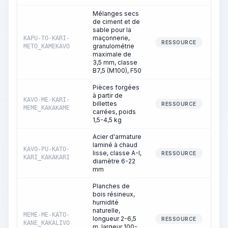
Mélanges secs
de ciment et de
sable pour la
maçonnerie,
KAPU-TO-KARI-
RESSOURCE
granulométrie
METO_KAMEKAVO
maximale de
3,5 mm, classe
B7,5 (M100), F50
Pièces forgées
à partir de
KAVO-ME-KARI-
billettes
RESSOURCE
MEME_KAKAKAME
carrées, poids
1,5-4,5 kg
Acier d'armature
laminé à chaud
KAVO-PU-KATO-
lisse, classe A-I,
RESSOURCE
KARI_KAKAKARI
diamètre 6-22
mm
Planches de
bois résineux,
humidité
naturelle,
MEME-ME-KATO-
longueur 2-6,5
RESSOURCE
KANE_KAKALIVO
m, largeur 100-