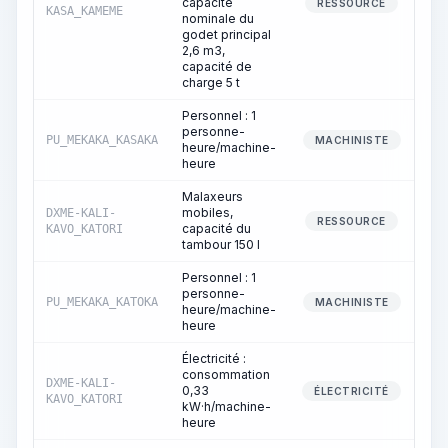
capacité
RESSOURCE
KASA_KAMEME
nominale du
godet principal
2,6 m3,
capacité de
charge 5 t
Personnel : 1
personne-
PU_MEKAKA_KASAKA
MACHINISTE
heure/machine-
heure
Malaxeurs
mobiles,
DXME-KALI-
RESSOURCE
capacité du
KAVO_KATORI
tambour 150 l
Personnel : 1
personne-
PU_MEKAKA_KATOKA
MACHINISTE
heure/machine-
heure
Électricité :
consommation
DXME-KALI-
0,33
ÉLECTRICITÉ
KAVO_KATORI
kW·h/machine-
heure