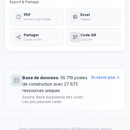
Export & Partage
PDF
Excel
Version imprimable
Tableur
Partager
Code QR
Copier le lien
Scanner
Base de données:
55 719 postes
En savoir plus →
de construction avec 27 672
ressources uniques
Source: Base eurasienne des coûts ·
Les prix peuvent varier
Über uns
Anleitung
Datenschutz
AGB
Impressum
Catalog