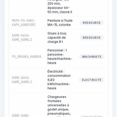
250 mm,
épaisseur 44-
50 mm, classe II
Peinture à l'huile
MEPU-PU-KARI-
RESSOURCE
MA-15, colorée
KAPU_KAMEVORI
Grues à tour,
DXME-KASA-
capacité de
3
RESSOURCE
KAME_KAMELI
charge 8 t
Personnel : 1
personne-
PU_MEKAKA_KANEKA
3
MACHINISTE
heure/machine-
heure
Électricité :
consommation
DXME-KASA-
6,83
3
ÉLECTRICITÉ
KAME_KAMELI
kWh/machine-
heure
Chargeuses
frontales
universelles à
godet unique,
pneumatiques,
DXME-KANE-