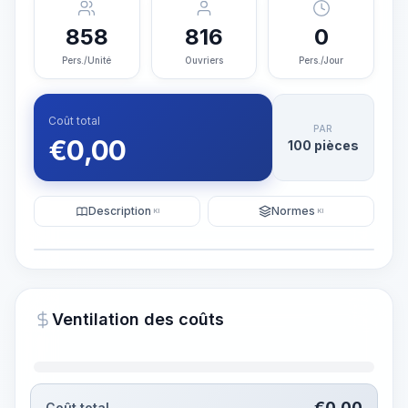
858
816
0
Pers./Unité
Ouvriers
Pers./Jour
Coût total
PAR
€
0,00
100 pièces
Description
Normes
KI
KI
Illustration
Générer une visualisation
PRO
Ventilation des coûts
~15-30 Sek.
€
0,00
Coût total