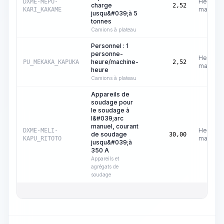
Heures
DXME-MEPU-
charge
2,52
machine
KARI_KAKAME
jusqu&#039;à 5
tonnes
Camions à plateau
Personnel : 1
personne-
Heures
heure/machine-
PU_MEKAKA_KAPUKA
2,52
machine
heure
Camions à plateau
Appareils de
soudage pour
le soudage à
l&#039;arc
manuel, courant
Heures
DXME-MELI-
de soudage
30,00
machine
KAPU_RITOTO
jusqu&#039;à
350 A
Appareils et
agrégats de
soudage