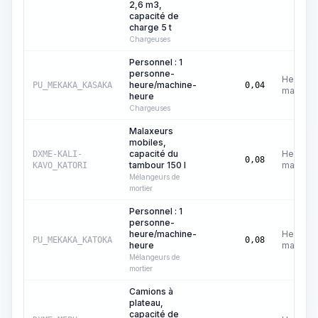
2,6 m3,
capacité de
charge 5 t
Chargeuses
Personnel : 1
personne-
Heures
heure/machine-
PU_MEKAKA_KASAKA
0,04
machine
heure
Chargeuses
Malaxeurs
mobiles,
capacité du
Heures
DXME-KALI-
0,08
tambour 150 l
machine
KAVO_KATORI
Mélangeurs de
mortier
Personnel : 1
personne-
heure/machine-
Heures
PU_MEKAKA_KATOKA
0,08
heure
machine
Mélangeurs de
mortier
Camions à
plateau,
capacité de