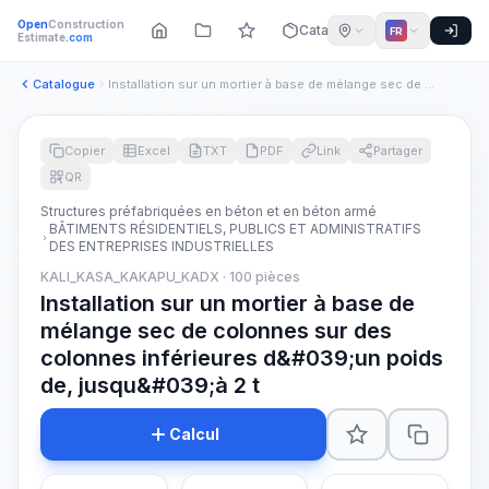
Open
Construction
Catalogue
FR
Estimate
.com
Catalogue
Installation sur un mortier à base de mélange sec de colonne...
Copier
Excel
TXT
PDF
Link
Partager
QR
Structures préfabriquées en béton et en béton armé
BÂTIMENTS RÉSIDENTIELS, PUBLICS ET ADMINISTRATIFS
DES ENTREPRISES INDUSTRIELLES
KALI_KASA_KAKAPU_KADX · 100 pièces
Installation sur un mortier à base de
mélange sec de colonnes sur des
colonnes inférieures d&#039;un poids
de, jusqu&#039;à 2 t
Calcul