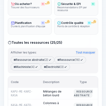
Où acheter?
Sécurité & EPI
KI
PRO
KI
Trouver des fournisseurs
Recommandations EPI par
ressource
Planification
Contrôle qualité
KI
PRO
KI
PRO
Durée & planification d’équipe
Points de contrôle & réception
Toutes les ressources (25/25)
Afficher les types:
Tout masquer
Ressource abstraite
(2)
Ressource
(16)
Machiniste
(4)
Électricité
(3)
Code
Description
Type
Qua
Mélanges de
KAPU-ME-KARI-
RESSOURCE
béton lourd
KASA
ABSTRAITE
Colonnes à
KASA-ME-KATO-
RESSOURCE