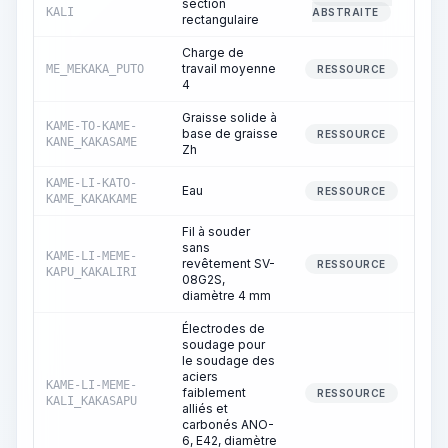
section
10
KALI
ABSTRAITE
rectangulaire
Charge de
travail moyenne
ME_MEKAKA_PUTO
81
RESSOURCE
4
Graisse solide à
KAME-TO-KAME-
base de graisse
1
RESSOURCE
KANE_KAKASAME
Zh
KAME-LI-KATO-
Eau
RESSOURCE
KAME_KAKAKAME
Fil à souder
sans
KAME-LI-MEME-
revêtement SV-
RESSOURCE
KAPU_KAKALIRI
08G2S,
diamètre 4 mm
Électrodes de
soudage pour
le soudage des
aciers
KAME-LI-MEME-
faiblement
RESSOURCE
KALI_KAKASAPU
alliés et
carbonés ANO-
6, E42, diamètre