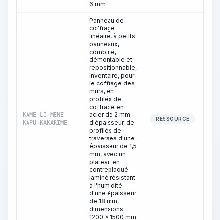
6 mm
Panneau de
coffrage
linéaire, à petits
panneaux,
combiné,
démontable et
repositionnable,
inventaire, pour
le coffrage des
murs, en
profilés de
coffrage en
acier de 2 mm
KAME-LI-MENE-
RESSOURCE
d'épaisseur, de
KAPU_KAKARIME
profilés de
traverses d'une
épaisseur de 1,5
mm, avec un
plateau en
contreplaqué
laminé résistant
à l'humidité
d'une épaisseur
de 18 mm,
dimensions
1200 x 1500 mm