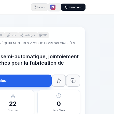
Lieu
Connexion
FR
DF
Link
Partager
QR
ÉQUIPEMENT DES PRODUCTIONS SPÉCIALISÉES
 semi-automatique, jointoiement
hes pour la fabrication de
lcul
22
0
Ouvriers
Pers./Jour