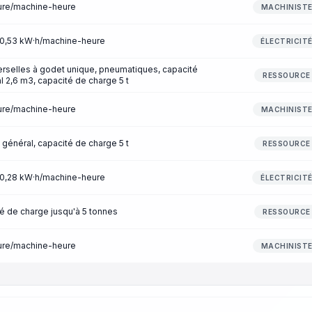
eure/machine-heure
MACHINIST
n 0,53 kW·h/machine-heure
ÉLECTRICIT
erselles à godet unique, pneumatiques, capacité
RESSOURCE
l 2,6 m3, capacité de charge 5 t
eure/machine-heure
MACHINIST
 général, capacité de charge 5 t
RESSOURCE
n 0,28 kW·h/machine-heure
ÉLECTRICIT
é de charge jusqu'à 5 tonnes
RESSOURCE
eure/machine-heure
MACHINIST