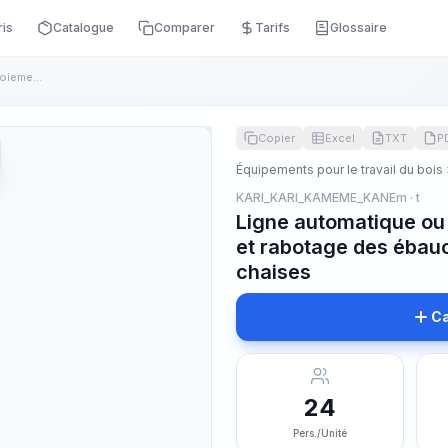
ris
Catalogue
Comparer
Tarifs
Glossaire
Ligne automatique ou semi-automatique, jointoiement et rabot...
Copier
Excel
TXT
P
Équipements pour le travail du bois
KARI_KARI_KAMEME_KANEm · t
Ligne automatique ou
et rabotage des ébauc
chaises
Ca
24
Pers./Unité