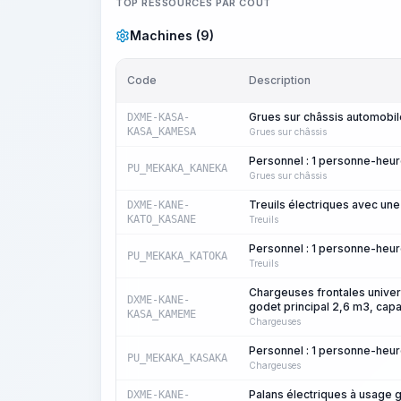
TOP RESSOURCES PAR COÛT
Machines (9)
Code
Description
Grues sur châssis automobile
DXME-KASA-
KASA_KAMESA
Grues sur châssis
Personnel : 1 personne-heu
PU_MEKAKA_KANEKA
Grues sur châssis
Treuils électriques avec une 
DXME-KANE-
KATO_KASANE
Treuils
Personnel : 1 personne-heu
PU_MEKAKA_KATOKA
Treuils
Chargeuses frontales univer
DXME-KANE-
godet principal 2,6 m3, capa
KASA_KAMEME
Chargeuses
Personnel : 1 personne-heu
PU_MEKAKA_KASAKA
Chargeuses
Palans électriques à usage g
DXME-KANE-