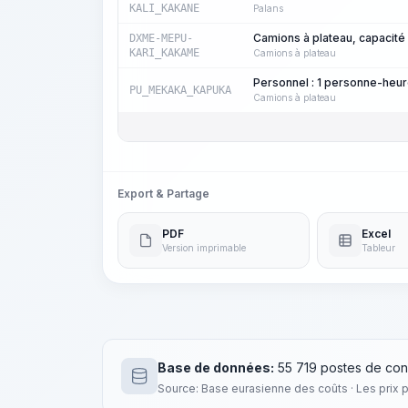
KALI_KAKANE
Palans
Camions à plateau, capacité
DXME-MEPU-
KARI_KAKAME
Camions à plateau
Personnel : 1 personne-heu
PU_MEKAKA_KAPUKA
Camions à plateau
Export & Partage
PDF
Excel
Version imprimable
Tableur
Base de données:
55 719 postes de con
Source: Base eurasienne des coûts · Les prix 