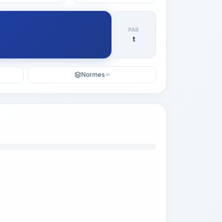
PAR
t
Normes
KI