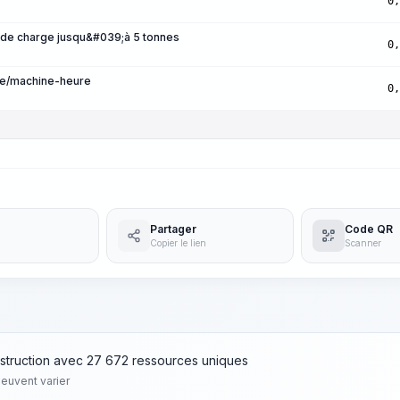
0,
 de charge jusqu&#039;à 5 tonnes
0,
re/machine-heure
0,
Partager
Code QR
Copier le lien
Scanner
struction avec 27 672 ressources uniques
peuvent varier