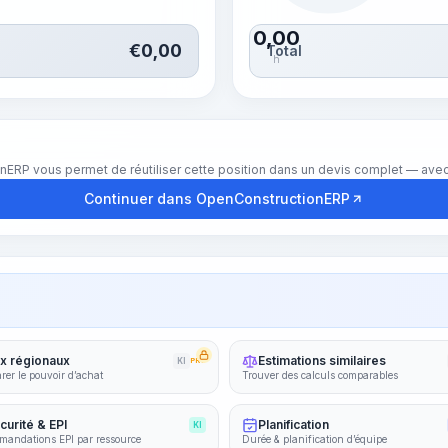
0,00
€
0,00
Total
h
nERP vous permet de réutiliser cette position dans un devis complet — avec 
Continuer dans OpenConstructionERP
ix régionaux
Estimations similaires
KI
PRO
er le pouvoir d’achat
Trouver des calculs comparables
curité & EPI
Planification
KI
andations EPI par ressource
Durée & planification d’équipe