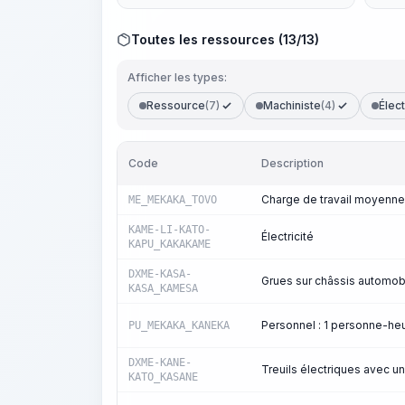
Toutes les ressources (13/13)
Afficher les types:
Ressource
(7)
Machiniste
(4)
Élect
Code
Description
Charge de travail moyenne
ME_MEKAKA_TOVO
KAME-LI-KATO-
Électricité
KAPU_KAKAKAME
DXME-KASA-
Grues sur châssis automobi
KASA_KAMESA
Personnel : 1 personne-h
PU_MEKAKA_KANEKA
DXME-KANE-
Treuils électriques avec un
KATO_KASANE