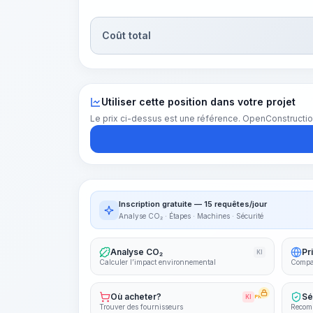
Coût total
Utiliser cette position dans votre projet
Le prix ci-dessus est une référence. OpenConstructio
Inscription gratuite — 15 requêtes/jour
Analyse CO₂ · Étapes · Machines · Sécurité
Analyse CO₂
Pr
KI
Calculer l’impact environnemental
Compar
Où acheter?
Sé
KI
PRO
Trouver des fournisseurs
Recomm