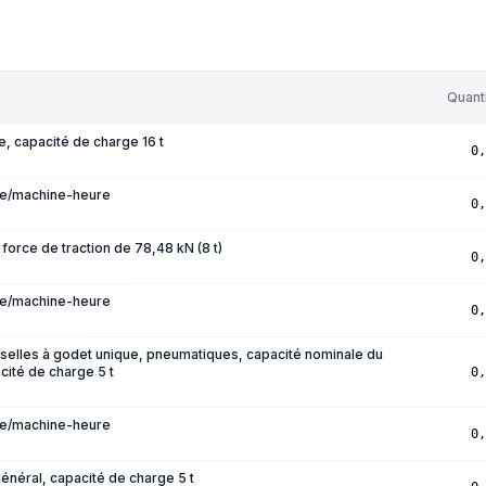
Quant
, capacité de charge 16 t
0,
re/machine-heure
0,
force de traction de 78,48 kN (8 t)
0,
re/machine-heure
0,
selles à godet unique, pneumatiques, capacité nominale du
cité de charge 5 t
0,
re/machine-heure
0,
énéral, capacité de charge 5 t