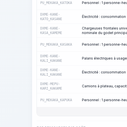
Personnel : 1 personne-h
PU_MEKAKA_KATOKA
DXME-KANE-
Électricité : consommatio
KATO_KASANE
Chargeuses frontales univ
DXME-KANE-
nominale du godet principa
KASA_KAMEME
Personnel : 1 personne-h
PU_MEKAKA_KASAKA
DXME-KANE-
Palans électriques à usage
KALI_KAKANE
DXME-KANE-
Électricité : consommatio
KALI_KAKANE
DXME-MEPU-
Camions à plateau, capacit
KARI_KAKAME
Personnel : 1 personne-h
PU_MEKAKA_KAPUKA