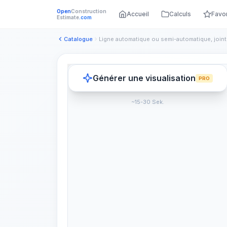
Open
Construction
Accueil
Calculs
Favo
Estimate
.com
Catalogue
Générer une visualisation
PRO
~15-30 Sek.