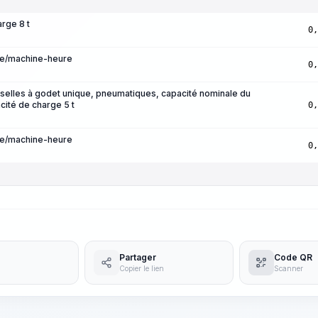
arge 8 t
0,
re/machine-heure
0,
selles à godet unique, pneumatiques, capacité nominale du
cité de charge 5 t
0,
re/machine-heure
0,
Partager
Code QR
Copier le lien
Scanner