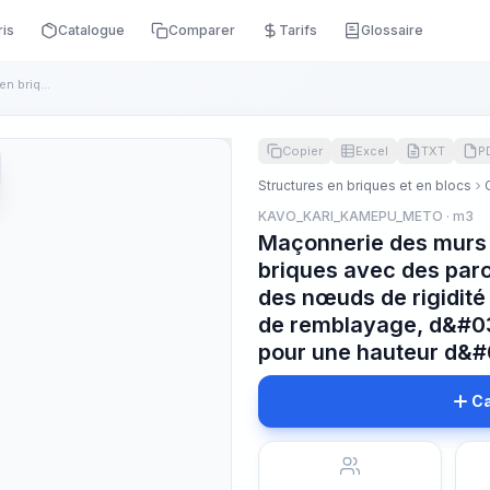
ris
Catalogue
Comparer
Tarifs
Glossaire
Maçonnerie des murs extérieurs et intérieurs en briques avec...
Copier
Excel
TXT
P
Structures en briques et en blocs
KAVO_KARI_KAMEPU_METO · m3
Maçonnerie des murs e
briques avec des paro
des nœuds de rigidit
de remblayage, d&#0
pour une hauteur d&
Ca