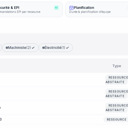
curité & EPI
Planification
KI
andations EPI par ressource
Durée & planification d’équipe
Machiniste
(2)
Électricité
(1)
Type
RESSOURC
ABSTRAITE
RESSOURC
ABSTRAITE
RESSOURC
e
ABSTRAITE
3
RESSOURCE