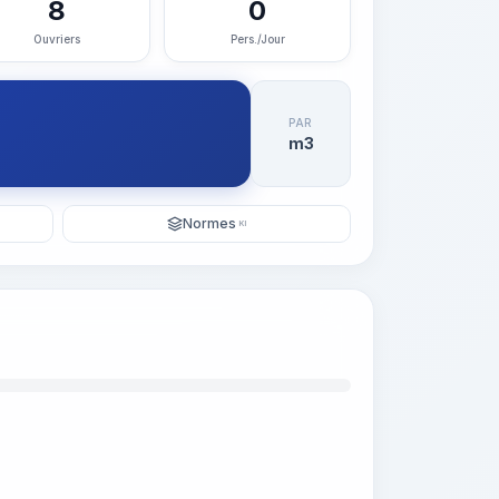
8
0
Ouvriers
Pers./Jour
PAR
m3
Normes
KI