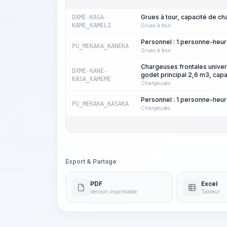
Grues à tour, capacité de ch
DXME-KASA-
KAME_KAMELI
Grues à tour
Personnel : 1 personne-heu
PU_MEKAKA_KANEKA
Grues à tour
Chargeuses frontales univer
DXME-KANE-
godet principal 2,6 m3, capa
KASA_KAMEME
Chargeuses
Personnel : 1 personne-heu
PU_MEKAKA_KASAKA
Chargeuses
Export & Partage
PDF
Excel
Version imprimable
Tableur