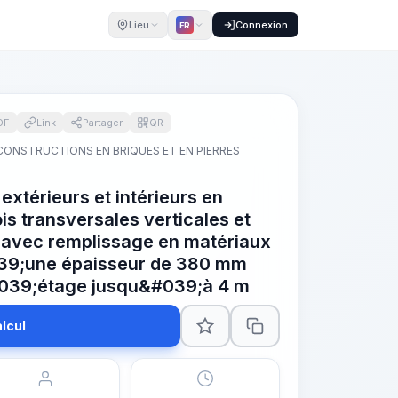
Lieu
Connexion
FR
DF
Link
Partager
QR
CONSTRUCTIONS EN BRIQUES ET EN PIERRES
xtérieurs et intérieurs en
is transversales verticales et
é avec remplissage en matériaux
39;une épaisseur de 380 mm
#039;étage jusqu&#039;à 4 m
lcul