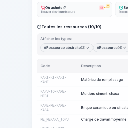
Où acheter?
Sé
KI
PRO
Trouver des fournisseurs
Recomm
Toutes les ressources (10/10)
Afficher les types:
Ressource abstraite
(3)
Ressource
(4)
Code
Description
KARI-RI-KARI-
Matériau de remplissage
KAME
KAPU-TO-KAME-
Mortiers ciment-chaux
MERI
KANE-ME-KAME-
Brique céramique ou silicat
KASA
Charge de travail moyenne 
ME_MEKAKA_TOPU