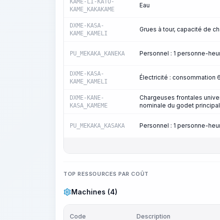
KAME-LI-KATO-
Eau
KAME_KAKAKAME
DXME-KASA-
Grues à tour, capacité de ch
KAME_KAMELI
Personnel : 1 personne-he
PU_MEKAKA_KANEKA
DXME-KASA-
Électricité : consommation
KAME_KAMELI
Chargeuses frontales unive
DXME-KANE-
nominale du godet principal
KASA_KAMEME
Personnel : 1 personne-he
PU_MEKAKA_KASAKA
TOP RESSOURCES PAR COÛT
Machines (4)
Code
Description