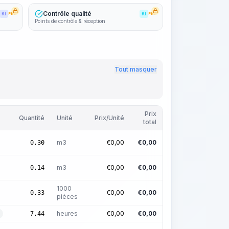
Contrôle qualité
KI
PRO
KI
PRO
Points de contrôle & réception
Tout masquer
Prix
Quantité
Unité
Prix/Unité
total
E
m3
€
0,00
€
0,00
0,30
E
m3
€
0,00
€
0,00
0,14
1000
E
€
0,00
€
0,00
0,33
pièces
heures
€
0,00
€
0,00
7,44