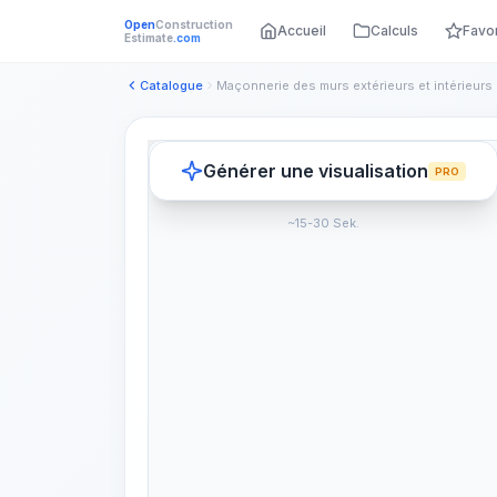
Open
Construction
Accueil
Calculs
Favo
Estimate
.com
Catalogue
Générer une visualisation
PRO
~15-30 Sek.