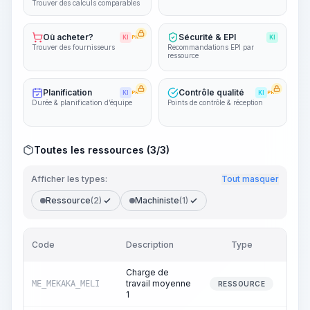
Trouver des calculs comparables
Où acheter?
Sécurité & EPI
KI
PRO
KI
Trouver des fournisseurs
Recommandations EPI par
ressource
Planification
Contrôle qualité
KI
PRO
KI
PRO
Durée & planification d’équipe
Points de contrôle & réception
Toutes les ressources (3/3)
Afficher les types:
Tout masquer
Ressource
(2)
Machiniste
(1)
Code
Description
Type
Quan
Charge de
travail moyenne
ME_MEKAKA_MELI
RESSOURCE
1