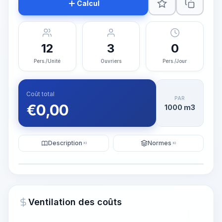
Calcul
12
3
0
Pers./Unité
Ouvriers
Pers./Jour
Coût total
PAR
€
0,00
1000 m3
Description
Normes
KI
KI
Illustration
Générer une visualisation
PRO
Ventilation des coûts
~15-30 Sek.