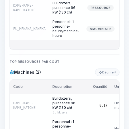
Bulldozers,
DXME-KAME-
puissance 96
RESSOURCE
KAME_KATONE
kW (130 ch)
Personnel : 1
personne-
PU_MEKAKA_KANEKA
MACHINISTE
heure/machine-
heure
TOP RESSOURCES PAR COÛT
Machines (2)
Décrire
KI
Code
Description
Quantité
Unité
Bulldozers,
puissance 96
Heures
DXME-KAME-
8,17
kW (130 ch)
machine
KAME_KATONE
Bulldozers
Personnel : 1
personne-
Heures