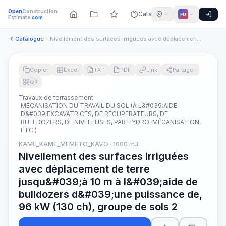
Open
Construction
Catalogue
FR
Estimate
.com
Catalogue
Nivellement des surfaces irriguées avec déplacement de terre...
Copier
Excel
TXT
PDF
Link
Partager
QR
Travaux de terrassement
MÉCANISATION DU TRAVAIL DU SOL (À L&#039;AIDE
D&#039;EXCAVATRICES, DE RÉCUPÉRATEURS, DE
BULLDOZERS, DE NIVELEUSES, PAR HYDRO-MÉCANISATION,
ETC.)
KAME_KAME_MEMETO_KAVO · 1000 m3
Nivellement des surfaces irriguées
avec déplacement de terre
jusqu&#039;à 10 m à l&#039;aide de
bulldozers d&#039;une puissance de,
96 kW (130 ch), groupe de sols 2