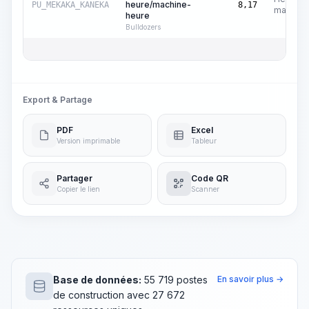
heure/machine-
PU_MEKAKA_KANEKA
8,17
machine
heure
Bulldozers
Export & Partage
PDF
Excel
Version imprimable
Tableur
Partager
Code QR
Copier le lien
Scanner
Base de données:
55 719 postes
En savoir plus →
de construction avec 27 672