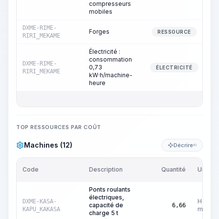
compresseurs
mobiles
DXME-RIME-
Forges
RESSOURCE
RIRI_MEKAME
Électricité :
consommation
DXME-RIME-
0,73
ÉLECTRICITÉ
RIRI_MEKAME
kW·h/machine-
heure
TOP RESSOURCES PAR COÛT
Machines (12)
Décrire
KI
Code
Description
Quantité
Unité
Ponts roulants
électriques,
Heures
DXME-KASA-
capacité de
6,66
machin
KAPU_KAKASA
charge 5 t