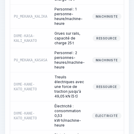
Personnel : 1
personne-
PU_MEKAKA_KALIKA
MACHINISTE
heure/machine-
heure
Grues sur rails,
DXME-KASA-
capacité de
RESSOURCE
KALI_KAKATO
charge 25 t
Personnel : 2
personnes-
PU_MEKAKA_KASASA
MACHINISTE
heures/machine-
heure
Treuils
électriques avec
DXME-KANE-
une force de
RESSOURCE
KATO_KANETO
traction jusqu'à
49,05 kN (5 t)
Électricité :
consommation
DXME-KANE-
0,53
ÉLECTRICITÉ
KATO_KANETO
kW·h/machine-
heure