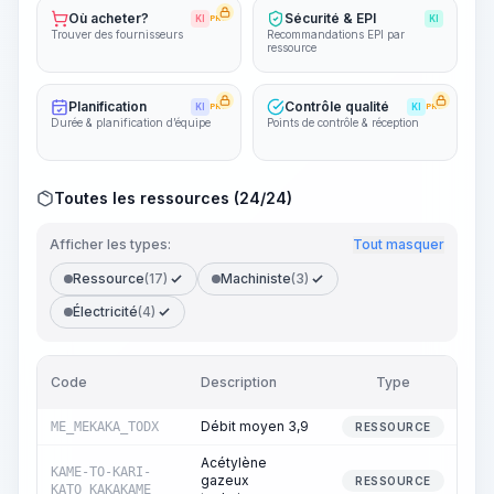
Où acheter?
Sécurité & EPI
KI
PRO
KI
Trouver des fournisseurs
Recommandations EPI par
ressource
Planification
Contrôle qualité
KI
PRO
KI
PRO
Durée & planification d’équipe
Points de contrôle & réception
Toutes les ressources (24/24)
Afficher les types:
Tout masquer
Ressource
(17)
Machiniste
(3)
Électricité
(4)
Code
Description
Type
Q
Débit moyen 3,9
ME_MEKAKA_TODX
1 
RESSOURCE
Acétylène
KAME-TO-KARI-
gazeux
RESSOURCE
KATO_KAKAKAME