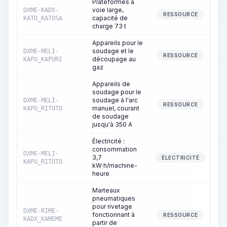
Plateformes à
voie large,
DXME-KADX-
RESSOURCE
capacité de
KATO_KATOSA
charge 73 t
Appareils pour le
soudage et le
DXME-MELI-
RESSOURCE
découpage au
KAPU_KAPURI
gaz
Appareils de
soudage pour le
soudage à l'arc
DXME-MELI-
RESSOURCE
manuel, courant
KAPU_RITOTO
de soudage
jusqu'à 350 A
Électricité :
consommation
DXME-MELI-
3,7
ÉLECTRICITÉ
KAPU_RITOTO
kW·h/machine-
heure
Marteaux
pneumatiques
pour rivetage
DXME-RIME-
fonctionnant à
RESSOURCE
KADX_KAMEME
partir de