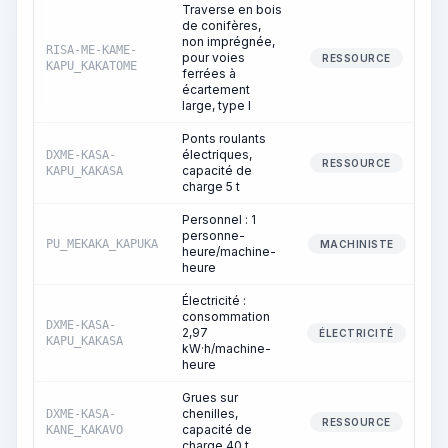
Traverse en bois
de conifères,
non imprégnée,
RISA-ME-KAME-
pour voies
RESSOURCE
KAPU_KAKATOME
ferrées à
écartement
large, type I
Ponts roulants
électriques,
DXME-KASA-
RESSOURCE
capacité de
KAPU_KAKASA
charge 5 t
Personnel : 1
personne-
PU_MEKAKA_KAPUKA
MACHINISTE
heure/machine-
heure
Électricité :
consommation
DXME-KASA-
2,97
ÉLECTRICITÉ
KAPU_KAKASA
kW·h/machine-
heure
Grues sur
chenilles,
DXME-KASA-
RESSOURCE
capacité de
KANE_KAKAVO
charge 40 t