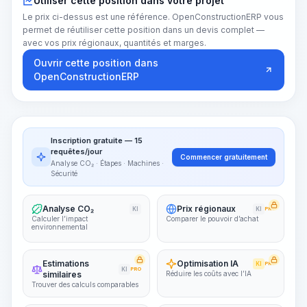
Utiliser cette position dans votre projet
Le prix ci-dessus est une référence. OpenConstructionERP vous
permet de réutiliser cette position dans un devis complet —
avec vos prix régionaux, quantités et marges.
Ouvrir cette position dans
OpenConstructionERP
Inscription gratuite — 15
requêtes/jour
Commencer gratuitement
Analyse CO₂ · Étapes · Machines ·
Sécurité
Analyse CO₂
Prix régionaux
KI
KI
PRO
Calculer l’impact
Comparer le pouvoir d’achat
environnemental
Estimations
Optimisation IA
KI
PRO
KI
PRO
similaires
Réduire les coûts avec l’IA
Trouver des calculs comparables