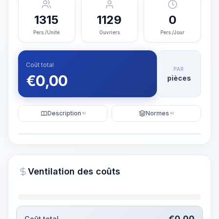
1315
1129
0
Pers./Unité
Ouvriers
Pers./Jour
Coût total
PAR
€
0,00
pièces
Description
Normes
KI
KI
Illustration
Générer une visualisation
PRO
Ventilation des coûts
~15-30 Sek.
€
0,00
Coût total