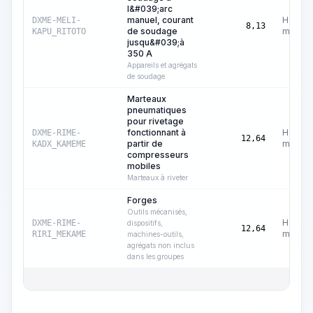
l&#039;arc
manuel, courant
Heures
DXME-MELI-
8,13
de soudage
machin
KAPU_RITOTO
jusqu&#039;à
350 A
Appareils et agrégats
de soudage
Marteaux
pneumatiques
pour rivetage
fonctionnant à
Heures
DXME-RIME-
12,64
partir de
machin
KADX_KAMEME
compresseurs
mobiles
Marteaux à riveter
Forges
Outils mécanisés,
Heures
DXME-RIME-
dispositifs,
12,64
machin
RIRI_MEKAME
machines-outils,
agrégats non inclus
dans les groupes