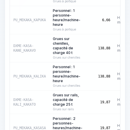
Grues à portique
Personnel : 1
personne-
Heures
heure/machine-
PU_MEKAKA_KAPUKA
6,66
machin
heure
Grues à portique
Grues sur
chenilles,
Heures
DXME-KASA-
capacité de
138,88
machin
KANE_KAKAVO
charge 40 t
Grues sur chenilles
Personnel : 1
personne-
Heures
heure/machine-
PU_MEKAKA_KALIKA
138,88
machin
heure
Grues sur chenilles
Grues sur rails,
capacité de
Heures
DXME-KASA-
19,87
charge 25 t
machin
KALI_KAKATO
Grues sur rails
Personnel : 2
personnes-
Heures
heures/machine-
PU_MEKAKA_KASASA
19,87