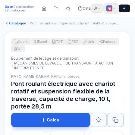
Open
Construction
Catalogue
FR
Estimate
.com
Catalogue
Pont roulant électrique avec chariot rotatif et suspension f...
Copier
Excel
TXT
PDF
Link
Partager
QR
Équipement de levage et de transport
MÉCANISMES DE LEVAGE ET DE TRANSPORT À ACTION
INTERMITTENTE
KATO_KAME_KARIKA_KAPUm · pièces
Pont roulant électrique avec chariot
rotatif et suspension flexible de la
traverse, capacité de charge, 10 t,
portée 28,5 m
Calcul