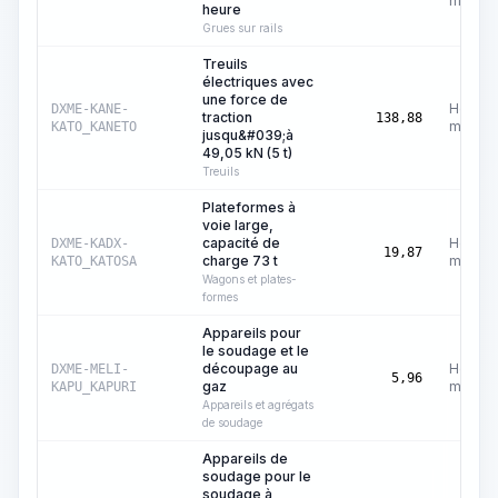
machin
heure
Grues sur rails
Treuils
électriques avec
une force de
Heures
DXME-KANE-
traction
138,88
machin
KATO_KANETO
jusqu&#039;à
49,05 kN (5 t)
Treuils
Plateformes à
voie large,
capacité de
Heures
DXME-KADX-
19,87
charge 73 t
machin
KATO_KATOSA
Wagons et plates-
formes
Appareils pour
le soudage et le
découpage au
Heures
DXME-MELI-
5,96
gaz
machin
KAPU_KAPURI
Appareils et agrégats
de soudage
Appareils de
soudage pour le
soudage à