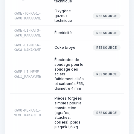
technique
Oxygène
KAME-TO-KARI-
gazeux
RESSOURCE
KAVO_KAKAKAME
technique
KAME-LI-KATO-
Électricité
RESSOURCE
KAPU_KAKAKAME
KAME-LI-MEKA-
Coke broyé
RESSOURCE
KASA_KAKAKAME
Électrodes de
soudage pour le
soudage des
KAME-LI-MEME-
aciers
RESSOURCE
KALI_KAKAPUME
faiblement alliés
et carbonés É55,
diamètre 4 mm
Pièces forgées
simples pour la
construction
KAVO-ME-KARI-
(agrafes,
RESSOURCE
MEME_KAKARITO
attaches,
colliers), poids
jusqu'à 1,6 kg