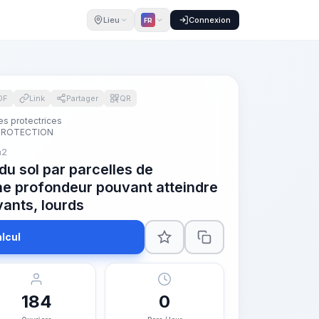
Lieu
Connexion
FR
DF
Link
Partager
QR
res protectrices
 PROTECTION
m2
du sol par parcelles de
une profondeur pouvant atteindre
vants, lourds
lcul
184
0