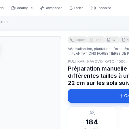
ris
Catalogue
Comparer
Tarifs
Glossaire
Préparation manuelle du sol par parcelles de différentes tai...
Copier
Excel
TXT
P
Végétalisation, plantations forestiè
PLANTATIONS FORESTIÈRES DE
PULI_KARI_KAVOVO_KATO · 1000 
Préparation manuelle 
différentes tailles à 
22 cm sur les sols sui
Ca
184