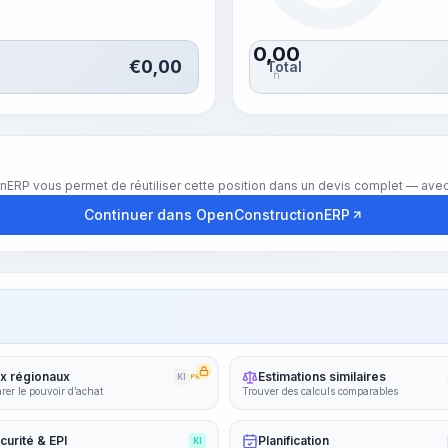
0,00
€
0,00
Total
h
nERP vous permet de réutiliser cette position dans un devis complet — avec 
Continuer dans OpenConstructionERP
ix régionaux
Estimations similaires
KI
PRO
er le pouvoir d’achat
Trouver des calculs comparables
curité & EPI
Planification
KI