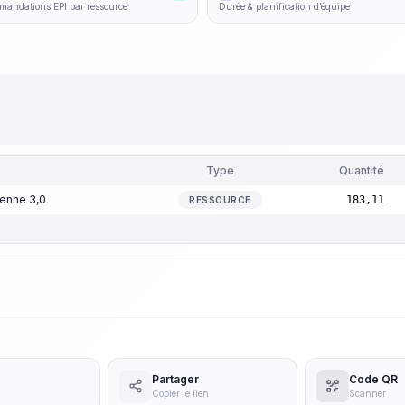
andations EPI par ressource
Durée & planification d’équipe
Type
Quantité
yenne 3,0
183,11
RESSOURCE
Partager
Code QR
Copier le lien
Scanner