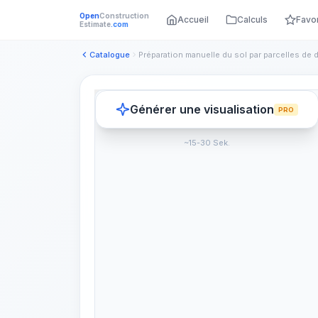
Open
Construction
Accueil
Calculs
Favo
Estimate
.com
Catalogue
Générer une visualisation
PRO
~15-30 Sek.