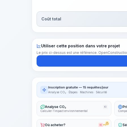
Coût total
Utiliser cette position dans votre projet
Le prix ci-dessus est une référence. OpenConstructio
Inscription gratuite — 15 requêtes/jour
Analyse CO₂ · Étapes · Machines · Sécurité
Analyse CO₂
Pr
KI
Calculer l’impact environnemental
Compar
Où acheter?
Sé
KI
PRO