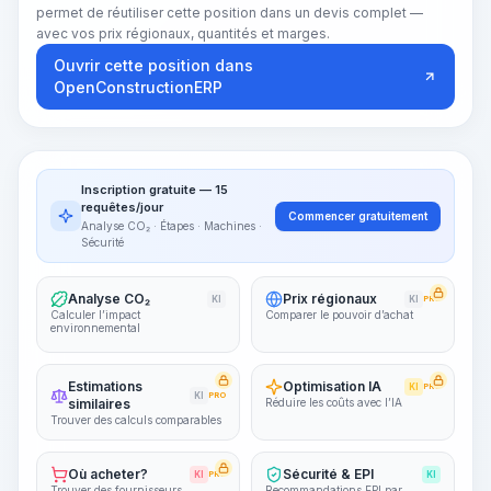
permet de réutiliser cette position dans un devis complet —
avec vos prix régionaux, quantités et marges.
Ouvrir cette position dans
OpenConstructionERP
Inscription gratuite — 15
requêtes/jour
Commencer gratuitement
Analyse CO₂ · Étapes · Machines ·
Sécurité
Analyse CO₂
Prix régionaux
KI
KI
PRO
Calculer l’impact
Comparer le pouvoir d’achat
environnemental
Estimations
Optimisation IA
KI
PRO
KI
PRO
similaires
Réduire les coûts avec l’IA
Trouver des calculs comparables
Où acheter?
Sécurité & EPI
KI
PRO
KI
Trouver des fournisseurs
Recommandations EPI par