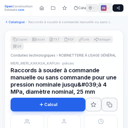
Open
Construction
Catalogue
FR
Estimate
.com
Catalogue
Raccords à souder à commande manuelle ou sans commande pour ...
Copier
Excel
TXT
PDF
Link
Partager
QR
Conduites technologiques
ROBINETTERIE À USAGE GÉNÉRAL
MERI_MERI_KAKASA_KAPUm · pièces
Raccords à souder à commande
manuelle ou sans commande pour une
pression nominale jusqu&#039;à 4
MPa, diamètre nominal, 25 mm
Calcul