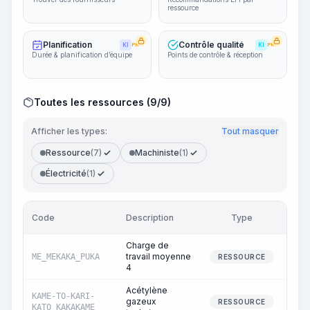
ressource
Planification
Contrôle qualité
KI
PRO
KI
PRO
Durée & planification d’équipe
Points de contrôle & réception
Toutes les ressources (9/9)
Afficher les types:
Tout masquer
Ressource
(7)
Machiniste
(1)
Électricité
(1)
Code
Description
Type
Quan
Charge de
travail moyenne
ME_MEKAKA_PUKA
RESSOURCE
4
Acétylène
KAME-TO-KARI-
gazeux
RESSOURCE
KATO_KAKAKAME