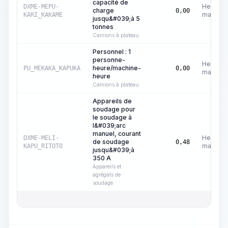
capacité de
Heures
DXME-MEPU-
charge
0,00
machine
KARI_KAKAME
jusqu&#039;à 5
tonnes
Camions à plateau
Personnel : 1
personne-
Heures
heure/machine-
PU_MEKAKA_KAPUKA
0,00
machine
heure
Camions à plateau
Appareils de
soudage pour
le soudage à
l&#039;arc
manuel, courant
Heures
DXME-MELI-
de soudage
0,48
machine
KAPU_RITOTO
jusqu&#039;à
350 A
Appareils et
agrégats de
soudage