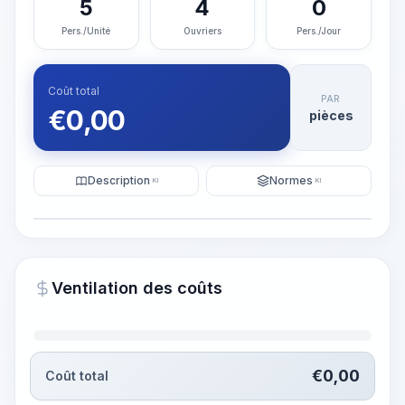
5
4
0
Pers./Unité
Ouvriers
Pers./Jour
Coût total
PAR
€
0,00
pièces
Description
Normes
KI
KI
Illustration
Générer une visualisation
PRO
Ventilation des coûts
~15-30 Sek.
€
0,00
Coût total