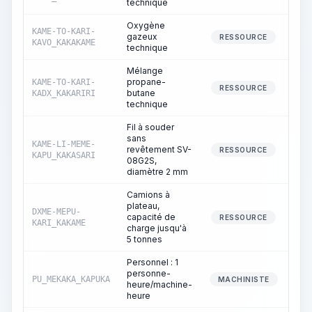
technique
Oxygène
KAME-TO-KARI-
gazeux
RESSOURCE
KAVO_KAKAKAME
technique
Mélange
propane-
KAME-TO-KARI-
RESSOURCE
butane
KADX_KAKARIRI
technique
Fil à souder
sans
KAME-LI-MEME-
revêtement SV-
RESSOURCE
KAPU_KAKASARI
08G2S,
diamètre 2 mm
Camions à
plateau,
DXME-MEPU-
capacité de
RESSOURCE
KARI_KAKAME
charge jusqu'à
5 tonnes
Personnel : 1
personne-
PU_MEKAKA_KAPUKA
MACHINISTE
heure/machine-
heure