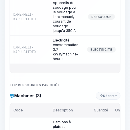
Appareils de
soudage pour
le soudage à
DXME-MELI-
l'arc manuel,
RESSOURCE
KAPU_RITOTO
courant de
soudage
jusqu'à 350 A
Électricité :
consommation
DXME-MELI-
3,7
ÉLECTRICITÉ
KAPU_RITOTO
kW·h/machine-
heure
TOP RESSOURCES PAR COÛT
Machines (3)
Décrire
KI
Code
Description
Quantité
Unité
Camions à
plateau,