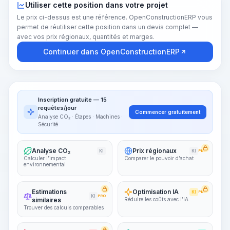
Utiliser cette position dans votre projet
Le prix ci-dessus est une référence. OpenConstructionERP vous
permet de réutiliser cette position dans un devis complet —
avec vos prix régionaux, quantités et marges.
Continuer dans OpenConstructionERP
Inscription gratuite — 15
requêtes/jour
Commencer gratuitement
Analyse CO₂ · Étapes · Machines ·
Sécurité
Analyse CO₂
Prix régionaux
KI
KI
PRO
Calculer l’impact
Comparer le pouvoir d’achat
environnemental
Estimations
Optimisation IA
KI
PRO
KI
PRO
similaires
Réduire les coûts avec l’IA
Trouver des calculs comparables