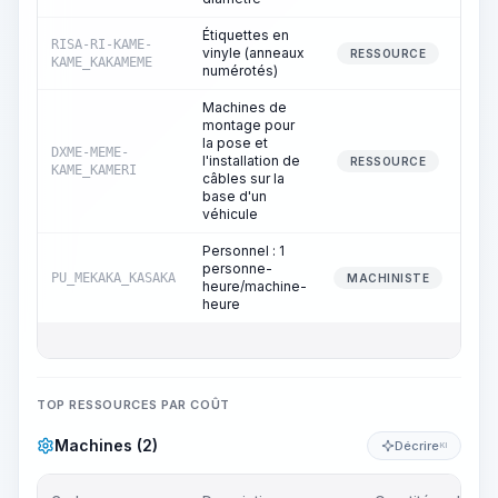
Étiquettes en
RISA-RI-KAME-
vinyle (anneaux
RESSOURCE
KAME_KAKAMEME
numérotés)
Machines de
montage pour
la pose et
DXME-MEME-
l'installation de
RESSOURCE
KAME_KAMERI
câbles sur la
base d'un
véhicule
Personnel : 1
personne-
PU_MEKAKA_KASAKA
MACHINISTE
heure/machine-
heure
TOP RESSOURCES PAR COÛT
Machines (2)
Décrire
KI