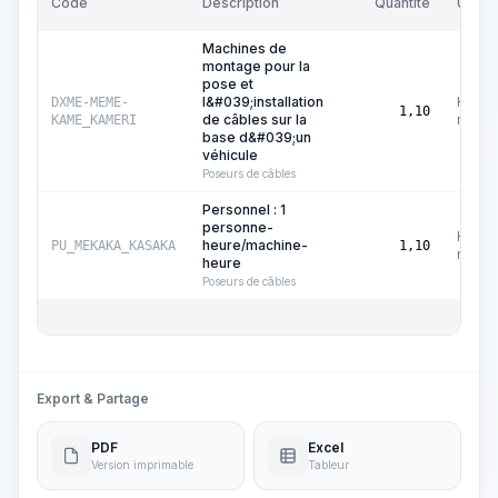
Code
Description
Quantité
Unité
Machines de
montage pour la
pose et
l&#039;installation
Heure
DXME-MEME-
1,10
de câbles sur la
machi
KAME_KAMERI
base d&#039;un
véhicule
Poseurs de câbles
Personnel : 1
personne-
Heure
heure/machine-
PU_MEKAKA_KASAKA
1,10
machi
heure
Poseurs de câbles
Export & Partage
PDF
Excel
Version imprimable
Tableur