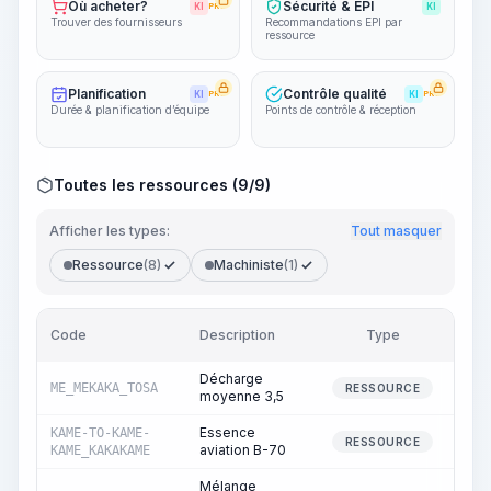
Où acheter?
Sécurité & EPI
KI
PRO
KI
Trouver des fournisseurs
Recommandations EPI par
ressource
Planification
Contrôle qualité
KI
PRO
KI
PRO
Durée & planification d’équipe
Points de contrôle & réception
Toutes les ressources (9/9)
Afficher les types:
Tout masquer
Ressource
(8)
Machiniste
(1)
Code
Description
Type
Quan
Décharge
ME_MEKAKA_TOSA
1
RESSOURCE
moyenne 3,5
Essence
KAME-TO-KAME-
RESSOURCE
aviation B-70
KAME_KAKAKAME
Mélange