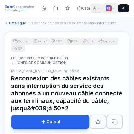
Open
Construction
Catalogue
FR
Estimate
.com
Catalogue
Reconnexion des câbles existants sans interruption du servic...
Copier
Excel
TXT
PDF
Link
Partager
QR
Équipements de communication
LIGNES DE COMMUNICATION
MEKA_KANE_KATOTO_MEMEm · câble
Reconnexion des câbles existants
sans interruption du service des
abonnés à un nouveau câble connecté
aux terminaux, capacité du câble,
jusqu&#039;à 50x2
Calcul