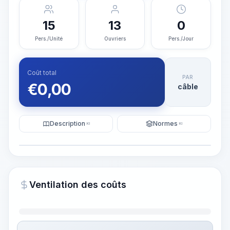
15
13
0
Pers./Unité
Ouvriers
Pers./Jour
Coût total
PAR
€
0,00
câble
Description
Normes
KI
KI
Illustration
Générer une visualisation
PRO
Ventilation des coûts
~15-30 Sek.