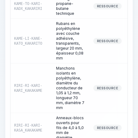
propane-
KAME-TO-KARI-
RESSOURCE
butane
KADX_KAKARIRI
technique
Rubans en
polyéthylène
avec couche
adhésive,
KAME-LI-KANE-
RESSOURCE
transparents,
KATO_KAKARITO
largeur 20 mm,
épaisseur 0,08
mm
Manchons
isolants en
polyéthylène,
diamètre du
RIRI-RI-KARI-
conducteur de
RESSOURCE
KARI_KAKAKAME
1,05 à 1,2 mm,
longueur 70
mm, diamètre 7
mm
Anneaux-blocs
ouverts pour
RIRI-RI-KARI-
fils de 4,0 à 5,0
RESSOURCE
KASA_KAKAKAME
mm de
diamètre