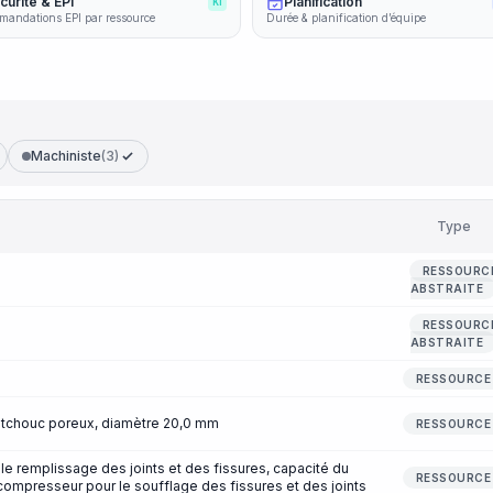
curité & EPI
Planification
KI
andations EPI par ressource
Durée & planification d’équipe
Machiniste
(3)
Type
RESSOURC
ABSTRAITE
RESSOURC
ABSTRAITE
RESSOURCE
utchouc poreux, diamètre 20,0 mm
RESSOURCE
e remplissage des joints et des fissures, capacité du
RESSOURCE
 compresseur pour le soufflage des fissures et des joints