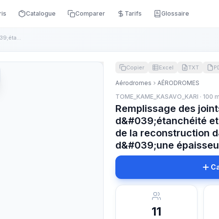
ris
Catalogue
Comparer
Tarifs
Glossaire
Remplissage des joints avec un cordon d&#039;étanchéité et d...
Copier
Excel
TXT
P
Aérodromes
AÉRODROMES
TOME_KAME_KASAVO_KARI · 100 
Remplissage des join
d&#039;étanchéité et
de la reconstruction
d&#039;une épaisseu
Ca
11