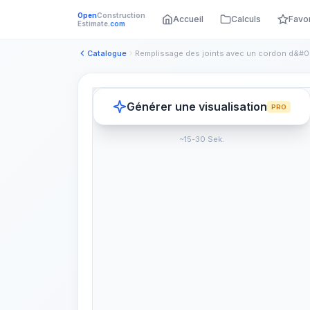
Open
Construction
Accueil
Calculs
Favo
Estimate
.com
Catalogue
Générer une visualisation
PRO
~15-30 Sek.