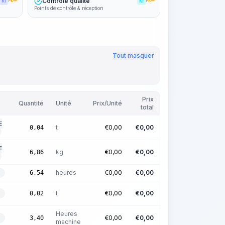
Contrôle qualité
KI
PRO
KI
PRO
Points de contrôle & réception
Tout masquer
Prix
Quantité
Unité
Prix/Unité
total
E
t
€
0,00
€
0,00
0,04
E
kg
€
0,00
€
0,00
6,86
heures
€
0,00
€
0,00
6,54
t
€
0,00
€
0,00
0,02
Heures
€
0,00
€
0,00
3,40
machine