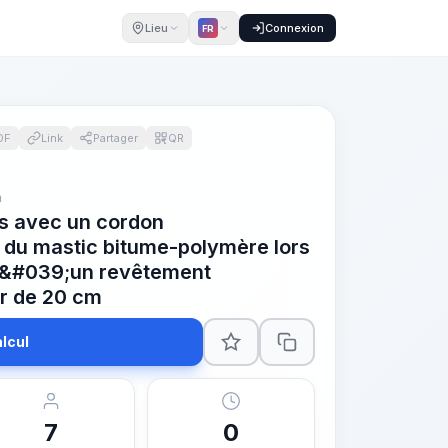
Lieu
Connexion
FR
DF
Link
Partager
QR
m
ts avec un cordon
 du mastic bitume-polymère lors
 d&#039;un revêtement
r de 20 cm
lcul
7
0