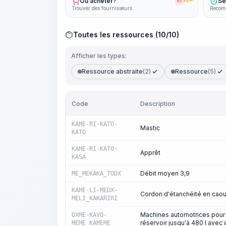
Où acheter?
Sé
KI
PRO
Trouver des fournisseurs
Recomm
Toutes les ressources (10/10)
Afficher les types:
Ressource abstraite
(2)
Ressource
(5)
Code
Description
KAME-RI-KATO-
Mastic
KATO
KAME-RI-KATO-
Apprêt
KASA
Débit moyen 3,9
ME_MEKAKA_TODX
KAME-LI-MEDX-
Cordon d'étanchéité en cao
MELI_KAKARIRI
Machines automotrices pour l
DXME-KAVO-
réservoir jusqu'à 480 l avec
MEME_KAMEME