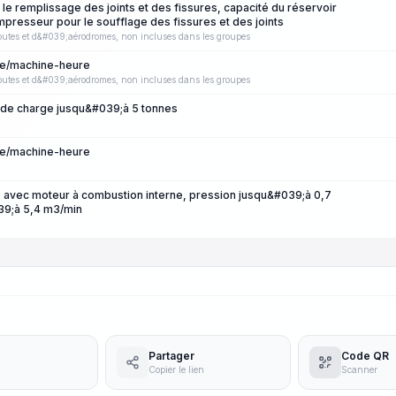
e remplissage des joints et des fissures, capacité du réservoir
presseur pour le soufflage des fissures et des joints
outes et d&#039;aérodromes, non incluses dans les groupes
re/machine-heure
outes et d&#039;aérodromes, non incluses dans les groupes
 de charge jusqu&#039;à 5 tonnes
re/machine-heure
 avec moteur à combustion interne, pression jusqu&#039;à 0,7
39;à 5,4 m3/min
Partager
Code QR
Copier le lien
Scanner