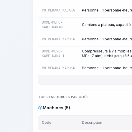
Personnel : 1 personne-heu
PU_MEKAKA_KASAKA
DXME-MEPU-
Camions à plateau, capacité
KARI_KAKAME
Personnel : 1 personne-heu
PU_MEKAKA_KAPUKA
Compresseurs à vis mobiles 
DXME-MEVO-
MPa (7 atm), débit jusqu'à 5
KAME_KAKALI
Personnel : 1 personne-heu
PU_MEKAKA_KAPUKA
TOP RESSOURCES PAR COÛT
Machines (5)
Code
Description