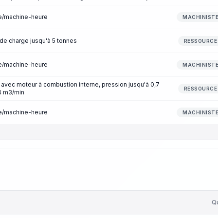
re/machine-heure
MACHINIST
 de charge jusqu'à 5 tonnes
RESSOURCE
re/machine-heure
MACHINIST
avec moteur à combustion interne, pression jusqu'à 0,7
RESSOURCE
,4 m3/min
re/machine-heure
MACHINIST
Qu