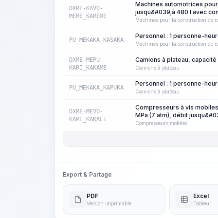
Machines automotrices pour l
DXME-KAVO-
jusqu&#039;à 480 l avec com
MEME_KAMEME
Machines pour la construction de r
Personnel : 1 personne-heu
PU_MEKAKA_KASAKA
Machines pour la construction de r
Camions à plateau, capacité
DXME-MEPU-
KARI_KAKAME
Camions à plateau
Personnel : 1 personne-heu
PU_MEKAKA_KAPUKA
Camions à plateau
Compresseurs à vis mobiles
DXME-MEVO-
MPa (7 atm), débit jusqu&#0
KAME_KAKALI
Compresseurs mobiles
Export & Partage
PDF
Excel
Version imprimable
Tableur