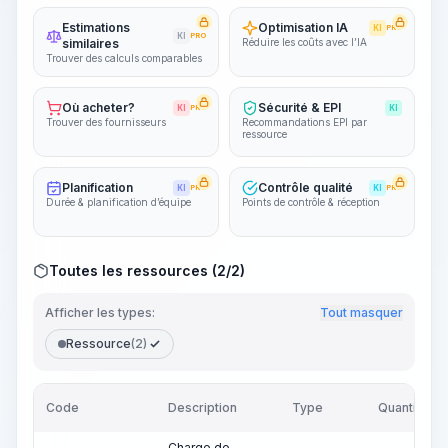
Estimations
Optimisation IA
KI
PRO
KI
PRO
similaires
Réduire les coûts avec l’IA
Trouver des calculs comparables
Où acheter?
Sécurité & EPI
KI
PRO
KI
Trouver des fournisseurs
Recommandations EPI par
ressource
Planification
Contrôle qualité
KI
PRO
KI
PRO
Durée & planification d’équipe
Points de contrôle & réception
Toutes les ressources (2/2)
Afficher les types:
Tout masquer
Ressource
(2)
Code
Description
Type
Quantité
Charge de