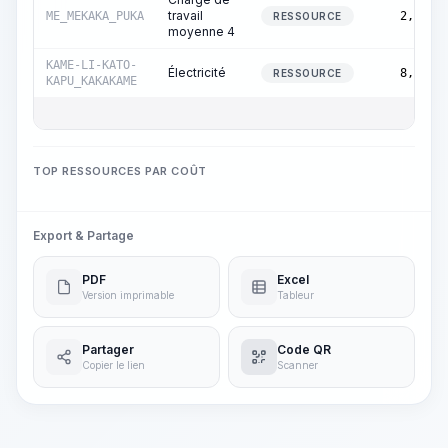
travail
ME_MEKAKA_PUKA
2,50
RESSOURCE
moyenne 4
KAME-LI-KATO-
Électricité
8,64
RESSOURCE
KAPU_KAKAKAME
TOP RESSOURCES PAR COÛT
Export & Partage
PDF
Excel
Version imprimable
Tableur
Partager
Code QR
Copier le lien
Scanner