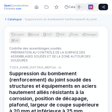
Open
Construction
Catalogue
FR
Estimate
.com
Catalogue
Suppression du bombement (renforcement) du joint soudé des s...
Copier
Excel
TXT
PDF
Link
Partager
QR
Contrôle des assemblages soudés
PRÉPARATION AU CONTRÔLE DE LA SURFACE DES
ASSEMBLAGES SOUDÉS ET DE LA ZONE AUTOUR DES
SOUDURES
TODX_KAME_KATOKA_MEPUm · m
Suppression du bombement
(renforcement) du joint soudé des
structures et équipements en aciers
hautement alliés résistants à la
corrosion, position de décapage,
plafond, largeur de coupe supérieure
à 20 mm et inférieure à 25 mm