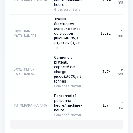
PU_MEKAKA_KANEKA
1,74
machine
heure
Grues sur châssis
Treuils
électriques
avec une force
Heures
DXME-KANE-
de traction
15,31
machine
KATO_KANERI
jusqu&#039;à
31,39 kN (3,2 t)
Treuils
Camions à
plateau,
capacité de
Heures
DXME-MEPU-
charge
1,74
machine
KARI_KAKAME
jusqu&#039;à 5
tonnes
Camions à plateau
Personnel : 1
personne-
Heures
heure/machine-
PU_MEKAKA_KAPUKA
1,74
machine
heure
Camions à plateau