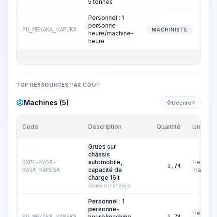
5 tonnes
Personnel : 1
personne-
PU_MEKAKA_KAPUKA
MACHINISTE
heure/machine-
heure
TOP RESSOURCES PAR COÛT
Machines (5)
Décrire
KI
Code
Description
Quantité
Unité
Grues sur
châssis
automobile,
Heures
DXME-KASA-
1,74
capacité de
machine
KASA_KAMESA
charge 16 t
Grues sur châssis
Personnel : 1
personne-
Heures
heure/machine-