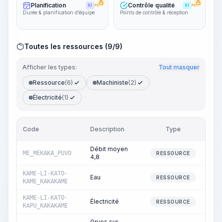
Planification
Contrôle qualité
KI
PRO
KI
PRO
Durée & planification d’équipe
Points de contrôle & réception
Toutes les ressources (9/9)
Afficher les types:
Tout masquer
Ressource
(6)
Machiniste
(2)
Électricité
(1)
Code
Description
Type
Quan
Débit moyen
ME_MEKAKA_PUVO
9
RESSOURCE
4,8
KAME-LI-KATO-
Eau
RESSOURCE
KAME_KAKAKAME
KAME-LI-KATO-
Électricité
2
RESSOURCE
KAPU_KAKAKAME
Grues sur