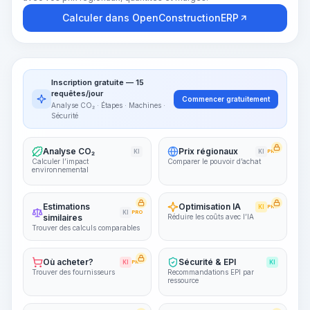
Calculer dans OpenConstructionERP
Inscription gratuite — 15
requêtes/jour
Commencer gratuitement
Analyse CO₂ · Étapes · Machines ·
Sécurité
Analyse CO₂
Prix régionaux
KI
KI
PRO
Calculer l’impact
Comparer le pouvoir d’achat
environnemental
Estimations
Optimisation IA
KI
PRO
KI
PRO
similaires
Réduire les coûts avec l’IA
Trouver des calculs comparables
Où acheter?
Sécurité & EPI
KI
PRO
KI
Trouver des fournisseurs
Recommandations EPI par
ressource