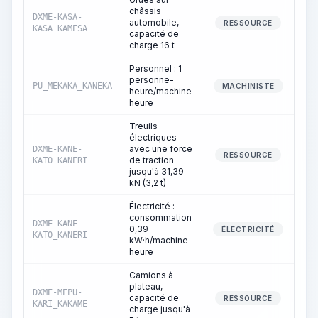
châssis
DXME-KASA-
automobile,
RESSOURCE
KASA_KAMESA
capacité de
charge 16 t
Personnel : 1
personne-
PU_MEKAKA_KANEKA
MACHINISTE
heure/machine-
heure
Treuils
électriques
avec une force
DXME-KANE-
1
RESSOURCE
de traction
KATO_KANERI
jusqu'à 31,39
kN (3,2 t)
Électricité :
consommation
DXME-KANE-
0,39
1
ÉLECTRICITÉ
KATO_KANERI
kW·h/machine-
heure
Camions à
plateau,
DXME-MEPU-
capacité de
RESSOURCE
KARI_KAKAME
charge jusqu'à