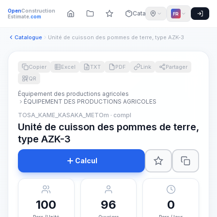
Open
Construction
Catalogue
FR
Estimate
.com
Catalogue
Unité de cuisson des pommes de terre, type AZK-3
Copier
Excel
TXT
PDF
Link
Partager
QR
Équipement des productions agricoles
ÉQUIPEMENT DES PRODUCTIONS AGRICOLES
TOSA_KAME_KASAKA_METOm · compl
Unité de cuisson des pommes de terre,
type AZK-3
Calcul
100
96
0