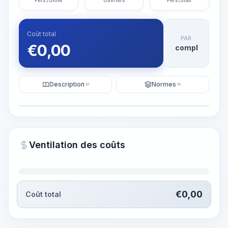
Pers./Unité
Ouvriers
Pers./Jour
Coût total
PAR
€
0,00
compl
Description
Normes
KI
KI
Illustration
Générer une visualisation
PRO
Ventilation des coûts
~15-30 Sek.
€
0,00
Coût total