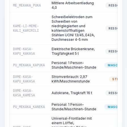
Mittlere Arbeitsentladung
ME_MEKAKA_PUKA
RESSOURC
4,0
Schweißelektroden zum
Schweißen von
niedriglegierten und
KAME-LI-MEME-
RESSOURC
kohlenstoffhaltigen
KALI_KARIRILI
Stählen UONI 13/45, E42A,
Durchmesser 4-5 mm
Elektrische Brückenkrane,
DXME-KASA-
RESSOURC
Tragfähigkeit 5 t
KAPU_KAKASA
Personal: 1 Person-
PU_MEKAKA_KAPUKA
MASCHINIS
Stunde/Maschinen-Stunde
Stromverbrauch: 2,97
DXME-KASA-
STROM
kWh/Maschinenstunde
KAPU_KAKASA
DXME-KASA-
Autokrane, Tragkraft 16 t
RESSOURC
KASA_KAMESA
Personal: 1 Person-
PU_MEKAKA_KANEKA
MASCHINIS
Stunde/Maschinen-Stunde
Universal-Frontlader mit
einem Löffel,