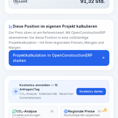
91,32
Std.
Gesamt
Std.
Diese Position im eigenen Projekt kalkulieren
Der Preis oben ist ein Referenzwert. Mit OpenConstructionERP
übernehmen Sie diese Position in eine vollständige
Projektkalkulation – mit Ihren regionalen Preisen, Mengen und
Margen.
Projektkalkulation in OpenConstructionERP
starten
Kostenlos anmelden — 15
Anfragen/Tag
Kostenlos starten
CO₂-Analyse · Arbeitsschritte · Maschinen ·
Sicherheitscheck
CO₂-Analyse
Regionale Preise
KI
KI
PRO
Umweltauswirkungen
Kaufkraftparität vergleichen