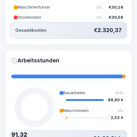
Maschinenführer
€
30,18
1%
Stromkosten
€
30,58
1%
€
2.320,37
Gesamtkosten
Arbeitsstunden
Bauarbeiter
97%
88,80 h
Maschinisten
3%
2,52 h
91,32