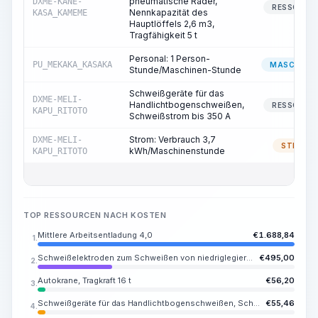
pneumatische Räder,
DXME-KANE-
RESSOURC
Nennkapazität des
KASA_KAMEME
Hauptlöffels 2,6 m3,
Tragfähigkeit 5 t
Personal: 1 Person-
PU_MEKAKA_KASAKA
MASCHINIS
Stunde/Maschinen-Stunde
Schweißgeräte für das
DXME-MELI-
Handlichtbogenschweißen,
RESSOURC
KAPU_RITOTO
Schweißstrom bis 350 A
Strom: Verbrauch 3,7
DXME-MELI-
STROM
kWh/Maschinenstunde
KAPU_RITOTO
TOP RESSOURCEN NACH KOSTEN
Mittlere Arbeitsentladung 4,0
€
1.688,84
1.
Schweißelektroden zum Schweißen von niedriglegierten und kohlenstoffhaltigen Stählen UONI 13/45, E42A, Durchmesser 4-5 mm
€
495,00
2.
Autokrane, Tragkraft 16 t
€
56,20
3.
Schweißgeräte für das Handlichtbogenschweißen, Schweißstrom bis 350 A
€
55,46
4.