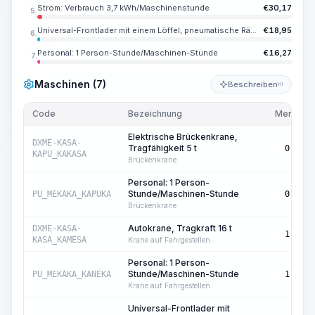
Strom: Verbrauch 3,7 kWh/Maschinenstunde
€
30,17
5.
Universal-Frontlader mit einem Löffel, pneumatische Räder, Nennkapazität des Hauptlöffels 2,6 m3, Tragfähigkeit 5 t
€
18,95
6.
Personal: 1 Person-Stunde/Maschinen-Stunde
€
16,27
7.
Maschinen (7)
Beschreiben
KI
Code
Bezeichnung
Menge
Elektrische Brückenkrane,
DXME-KASA-
Tragfähigkeit 5 t
0,93
KAPU_KAKASA
Brückenkrane
Personal: 1 Person-
Stunde/Maschinen-Stunde
PU_MEKAKA_KAPUKA
0,93
Brückenkrane
Autokrane, Tragkraft 16 t
DXME-KASA-
1,20
KASA_KAMESA
Krane auf Fahrgestellen
Personal: 1 Person-
Stunde/Maschinen-Stunde
PU_MEKAKA_KANEKA
1,20
Krane auf Fahrgestellen
Universal-Frontlader mit