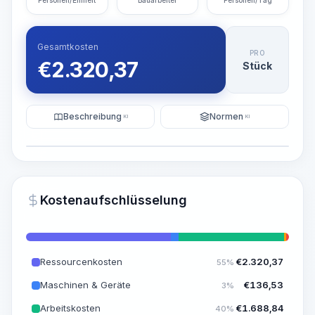
Personen/Einheit
Bauarbeiter
Personen/Tag
Gesamtkosten
PRO
€
2.320,37
Stück
Beschreibung
Normen
KI
KI
Illustration
KI-Visualisierung generieren
PRO
Kostenaufschlüsselung
~15-30 Sek.
Ressourcenkosten
€
2.320,37
55%
Maschinen & Geräte
€
136,53
3%
Arbeitskosten
€
1.688,84
40%