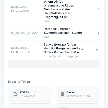
einem Löffel,
pneumatische Räder,
DXME-KANE-
Nennkapazität des
0,39
KASA_KAMEME
Hauptlöffels 2,6 m3,
Tragfähigkeit 5 t
Lader
Personal: 1 Person-
Stunde/Maschinen-Stunde
PU_MEKAKA_KASAKA
0,39
Lader
Schweißgeräte für das
Handlichtbogenschweißen,
DXME-MELI-
55,07
Schweißstrom bis 350 A
KAPU_RITOTO
Schweißgeräte und -aggregate
Export & Teilen
PDF Export
Excel
Druckversion
Tabellenkalkulation