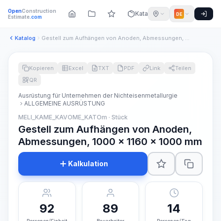
Open
Construction
Katalog
DE
Estimate
.com
Katalog
Gestell zum Aufhängen von Anoden, Abmessungen, 1000 x 1160 x...
Kopieren
Excel
TXT
PDF
Link
Teilen
QR
Ausrüstung für Unternehmen der Nichteisenmetallurgie
ALLGEMEINE AUSRÜSTUNG
MELI_KAME_KAVOME_KATOm · Stück
Gestell zum Aufhängen von Anoden,
Abmessungen, 1000 x 1160 x 1000 mm
Kalkulation
92
89
14