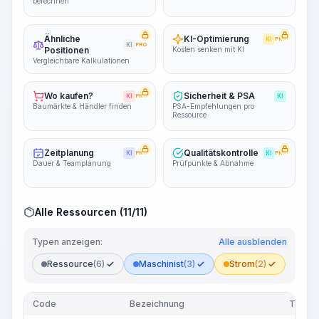
berechnen
Ähnliche
KI-Optimierung
KI
PRO
KI
PRO
Positionen
Kosten senken mit KI
Vergleichbare Kalkulationen
Wo kaufen?
Sicherheit & PSA
KI
PRO
KI
Baumärkte & Händler finden
PSA-Empfehlungen pro
Ressource
Zeitplanung
Qualitätskontrolle
KI
PRO
KI
PRO
Dauer & Teamplanung
Prüfpunkte & Abnahme
Alle Ressourcen (11/11)
Typen anzeigen:
Alle ausblenden
Ressource
(6)
Maschinist
(3)
Strom
(2)
Code
Bezeichnung
Typ