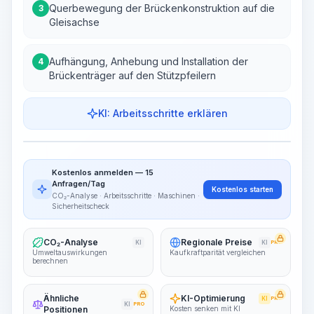
Querbewegung der Brückenkonstruktion auf die
3
Gleisachse
Aufhängung, Anhebung und Installation der
4
Brückenträger auf den Stützpfeilern
KI: Arbeitsschritte erklären
Arbeitsschritte
Arbeitsablauf visualisieren
PRO
Kostenlos anmelden — 15
~15-30 Sek.
Anfragen/Tag
Kostenlos starten
CO₂-Analyse · Arbeitsschritte · Maschinen ·
Sicherheitscheck
CO₂-Analyse
Regionale Preise
KI
KI
PRO
Umweltauswirkungen
Kaufkraftparität vergleichen
berechnen
Ähnliche
KI-Optimierung
KI
PRO
KI
PRO
Positionen
Kosten senken mit KI