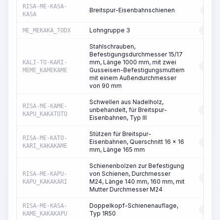
RISA-ME-KASA-
Breitspur-Eisenbahnschienen
ABS
KASA
Lohngruppe 3
ME_MEKAKA_TODX
RESS
Stahlschrauben,
Befestigungsdurchmesser 15/17
mm, Länge 1000 mm, mit zwei
KALI-TO-KARI-
RESS
Gusseisen-Befestigungsmuttern
MEME_KAMEKAME
mit einem Außendurchmesser
von 90 mm
Schwellen aus Nadelholz,
RISA-ME-KAME-
unbehandelt, für Breitspur-
RESS
KAPU_KAKATOTO
Eisenbahnen, Typ III
Stützen für Breitspur-
RISA-ME-KATO-
Eisenbahnen, Querschnitt 16 x 16
RESS
KARI_KAKAKAME
mm, Länge 165 mm
Schienenbolzen zur Befestigung
von Schienen, Durchmesser
RISA-ME-KAPU-
RESS
M24, Länge 140 mm, 160 mm, mit
KAPU_KAKAKARI
Mutter Durchmesser M24
Doppelkopf-Schienenauflage,
RISA-ME-KASA-
RESS
Typ 1R50
KAME_KAKAKAPU