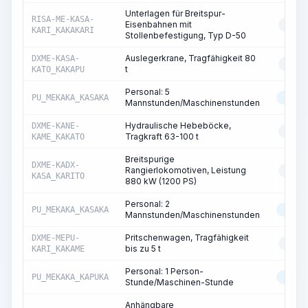
Unterlagen für Breitspur-
RISA-ME-KASA-
Eisenbahnen mit
RESS
KARI_KAKAKARI
Stollenbefestigung, Typ D-50
Auslegerkrane, Tragfähigkeit 80
DXME-KASA-
RESS
t
KATO_KAKAPU
Personal: 5
PU_MEKAKA_KASAKA
MASC
Mannstunden/Maschinenstunden
Hydraulische Hebeböcke,
DXME-KANE-
RESS
Tragkraft 63-100 t
KAME_KAKATO
Breitspurige
DXME-KADX-
Rangierlokomotiven, Leistung
RESS
KASA_KARITO
880 kW (1200 PS)
Personal: 2
PU_MEKAKA_KASAKA
MASC
Mannstunden/Maschinenstunden
Pritschenwagen, Tragfähigkeit
DXME-MEPU-
RESS
bis zu 5 t
KARI_KAKAME
Personal: 1 Person-
PU_MEKAKA_KAPUKA
MASC
Stunde/Maschinen-Stunde
Anhängbare