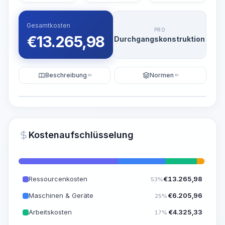
Gesamtkosten
PRO
€
13.265,98
Durchgangskonstruktion
Beschreibung
Normen
KI
KI
Illustration
KI-Visualisierung generieren
PRO
Kostenaufschlüsselung
~15-30 Sek.
Ressourcenkosten
€
13.265,98
53%
Maschinen & Geräte
€
6.205,96
25%
Arbeitskosten
€
4.325,33
17%