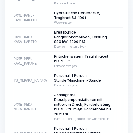
Konsolenkräne
Hydraulische Hebeböcke,
DXME-KANE-
Tragkraft 63-100 t
15
KAME_KAKATO
Wagenheber
Breitspurige
Rangierlokomotiven, Leistung
DXME-KADX-
10
880 kW (1200 PS)
KASA_KARITO
Eisenbahnlokomotiven
Pritschenwagen, Tragfähigkeit
DXME-MEPU-
bis zu 5 t
0
KARI_KAKAME
Pritschenwagen
Personal: 1 Person-
Stunde/Maschinen-Stunde
PU_MEKAKA_KAPUKA
0
Pritschenwagen
Anhängbare
Dieselpumpenstationen mit
mittlerem Druck, Förderleistung
DXME-MEDX-
7
bis zu 320 m3/h, Förderhöhe bis
MEKA_KARIRI
zu 50 m
Pumpstationen, außer schwimmenden
Personal: 1 Person-