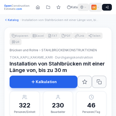
Open
Construction
Katalog
DE
Estimate
.com
Katalog
Installation von Stahlbrücken mit einer Länge von, bis zu 30...
Kopieren
Excel
TXT
PDF
Link
Teilen
QR
Brücken und Rohre
STAHLBRÜCKENKONSTRUKTIONEN
TOKA_KAPU_KAKAME_KARI · Durchgangskonstruktion
Installation von Stahlbrücken mit einer
Länge von, bis zu 30 m
Kalkulation
322
230
46
Personen/Einheit
Bauarbeiter
Personen/Tag