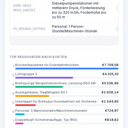
Dieselpumpenstationen mit
DXME-MEDX-
mittlerem Druck, Förderleistung
RESS
MEKA_KARIRI
bis zu 320 m3/h, Förderhöhe bis
zu 50 m
Personal: 1 Person-
PU_MEKAKA_KATOKA
MASC
Stunde/Maschinen-Stunde
TOP RESSOURCEN NACH KOSTEN
Brückenbauwerke für Eisenbahnbrücken
€
7.708,56
1.
Lohngruppe 3
€
4.325,33
2.
Breitspurige Rangierlokomotiven, Leistung 880 kW (1200 PS)
€
3.526,46
3.
Auslegerkrane, Tragfähigkeit 80 t
€
2.509,14
4.
Unterlagen für Breitspur-Eisenbahnen mit Stollenbefestigung, Typ D-50
€
1.544,93
5.
Personal: 5 Mannstunden/Maschinenstunden
€
724,97
6.
Doppelkopf-Schienenauflage, Typ 1R50
€
618,62
7.