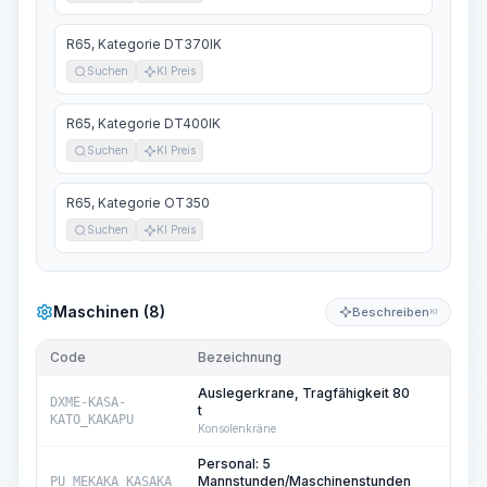
R65, Kategorie DT370IK
Suchen
KI Preis
R65, Kategorie DT400IK
Suchen
KI Preis
R65, Kategorie OT350
Suchen
KI Preis
Maschinen (8)
Beschreiben
KI
Code
Bezeichnung
Me
Auslegerkrane, Tragfähigkeit 80
DXME-KASA-
t
12
KATO_KAKAPU
Konsolenkräne
Personal: 5
Mannstunden/Maschinenstunden
PU_MEKAKA_KASAKA
12