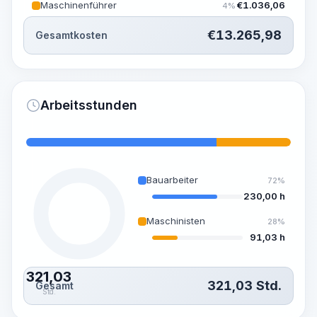
Maschinenführer
€
1.036,06
4%
€
13.265,98
Gesamtkosten
Arbeitsstunden
Bauarbeiter
72%
230,00 h
Maschinisten
28%
91,03 h
321,03
321,03
Std.
Gesamt
Std.