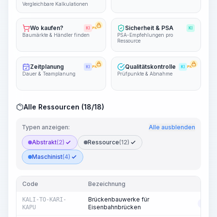
Vergleichbare Kalkulationen
Wo kaufen?
Sicherheit & PSA
KI
PRO
KI
Baumärkte & Händler finden
PSA-Empfehlungen pro
Ressource
Zeitplanung
Qualitätskontrolle
KI
PRO
KI
PRO
Dauer & Teamplanung
Prüfpunkte & Abnahme
Alle Ressourcen (18/18)
Typen anzeigen:
Alle ausblenden
Abstrakt
(2)
Ressource
(12)
Maschinist
(4)
Code
Bezeichnung
T
Brückenbauwerke für
KALI-TO-KARI-
ABS
Eisenbahnbrücken
KAPU