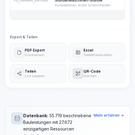
Stunde/Maschinen-Stunde
PU_MEKAKA_KATOKA
7
Pumpstationen, außer schwimmenden
Export & Teilen
PDF Export
Excel
Druckversion
Tabellenkalkulation
Teilen
QR-Code
Link kopieren
Scannen
Datenbank:
55.719 beschriebene
Mehr erfahren →
Bauleistungen mit 27.672
einzigartigen Ressourcen