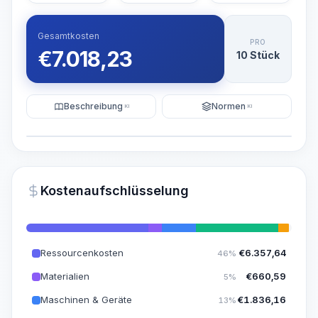
Gesamtkosten
PRO
€
7.018,23
10 Stück
Beschreibung
Normen
KI
KI
Illustration
KI-Visualisierung generieren
PRO
Kostenaufschlüsselung
~15-30 Sek.
Ressourcenkosten
€
6.357,64
46%
Materialien
€
660,59
5%
Maschinen & Geräte
€
1.836,16
13%