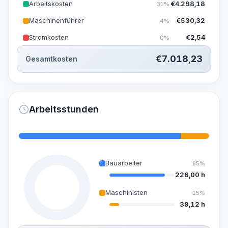
Arbeitskosten
€
4.298,18
31%
Maschinenführer
€
530,32
4%
Stromkosten
€
2,54
0%
€
7.018,23
Gesamtkosten
Arbeitsstunden
Bauarbeiter
85%
226,00 h
Maschinisten
15%
39,12 h