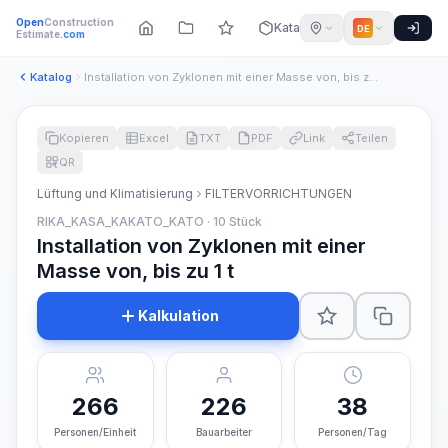
Open
Construction
Katalog
DE
Estimate
.com
Katalog
Installation von Zyklonen mit einer Masse von, bis zu 1 t
Kopieren
Excel
TXT
PDF
Link
Teilen
QR
Lüftung und Klimatisierung
FILTERVORRICHTUNGEN
RIKA_KASA_KAKATO_KATO · 10 Stück
Installation von Zyklonen mit einer
Masse von, bis zu 1 t
Kalkulation
266
226
38
Personen/Einheit
Bauarbeiter
Personen/Tag