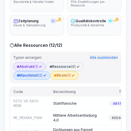
Baumärkte & Händler finden
PSA-Empfehlungen pro
Ressource
Zeitplanung
Qualitätskontrolle
KI
PRO
KI
PRO
Dauer & Teamplanung
Prüfpunkte & Abnahme
Alle Ressourcen (12/12)
Typen anzeigen:
Alle ausblenden
Abstrakt
(1)
Ressource
(8)
Maschinist
(2)
Strom
(1)
Code
Bezeichnung
Typ
RITO-VO-KATO-
Stahlflansche
ABSTRAK
MEME
Mittlere Arbeitsentladung
ME_MEKAKA_PUKA
RESSOURC
4,0
Dichtungen aus Paronit