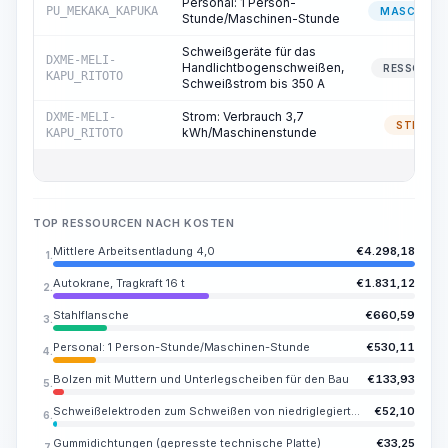
Personal: 1 Person-
PU_MEKAKA_KAPUKA
MASCHINIS
Stunde/Maschinen-Stunde
Schweißgeräte für das
DXME-MELI-
Handlichtbogenschweißen,
RESSOURC
KAPU_RITOTO
Schweißstrom bis 350 A
Strom: Verbrauch 3,7
DXME-MELI-
STROM
kWh/Maschinenstunde
KAPU_RITOTO
TOP RESSOURCEN NACH KOSTEN
Mittlere Arbeitsentladung 4,0
€
4.298,18
1.
Autokrane, Tragkraft 16 t
€
1.831,12
2.
Stahlflansche
€
660,59
3.
Personal: 1 Person-Stunde/Maschinen-Stunde
€
530,11
4.
Bolzen mit Muttern und Unterlegscheiben für den Bau
€
133,93
5.
Schweißelektroden zum Schweißen von niedriglegierten und kohlenstoffhaltigen Stählen UONI 13/45, E42A, Durchmesser 4-5 mm
€
52,10
6.
Gummidichtungen (gepresste technische Platte)
€
33,25
7.