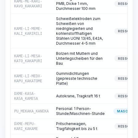
KAME-ME-KARI-
PMB, Dicke 1 mm,
RESSOURC
KAVO_KAKAKARI
Durchmesser 100 mm
Schweißelektroden zum
Schweißen von
niedriglegierten und
KAME-LI-MEME-
RESSOURC
kohlenstoffhaltigen
KALI_KARIRILI
Stählen UONI 13/45, E42A,
Durchmesser 4-5 mm
Bolzen mit Muttern und
KAME-LI-MESA-
Unterlegscheiben für den
RESSOURC
KATO_KAKAPURI
Bau
Gummidichtungen
KAME-LI-MEDX-
(gepresste technische
RESSOURC
KAPU_KAKATOME
Platte)
DXME-KASA-
Autokrane, Tragkraft 16 t
RESSOURC
KASA_KAMESA
Personal: 1 Person-
PU_MEKAKA_KANEKA
MASCHINIS
Stunde/Maschinen-Stunde
Pritschenwagen,
DXME-MEPU-
RESSOURC
Tragfähigkeit bis zu 5 t
KARI_KAKAME