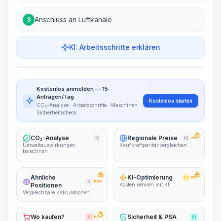
Anschluss an Luftkanäle
3
KI: Arbeitsschritte erklären
Arbeitsschritte
Arbeitsablauf visualisieren
PRO
Kostenlos anmelden — 15
~15-30 Sek.
Anfragen/Tag
Kostenlos starten
CO₂-Analyse · Arbeitsschritte · Maschinen ·
Sicherheitscheck
CO₂-Analyse
Regionale Preise
KI
KI
PRO
Umweltauswirkungen
Kaufkraftparität vergleichen
berechnen
Ähnliche
KI-Optimierung
KI
PRO
KI
PRO
Positionen
Kosten senken mit KI
Vergleichbare Kalkulationen
Wo kaufen?
Sicherheit & PSA
KI
PRO
KI