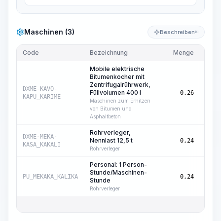
Maschinen (3)
Beschreiben
KI
Code
Bezeichnung
Menge
Einhe
Mobile elektrische
Bitumenkocher mit
Zentrifugalrührwerk,
Masc
DXME-KAVO-
Füllvolumen 400 l
0,26
Std.
KAPU_KARIME
Maschinen zum Erhitzen
von Bitumen und
Asphaltbeton
Rohrverleger,
Masc
DXME-MEKA-
Nennlast 12,5 t
0,24
Std.
KASA_KAKALI
Rohrverleger
Personal: 1 Person-
Stunde/Maschinen-
Masc
PU_MEKAKA_KALIKA
0,24
Stunde
Std.
Rohrverleger