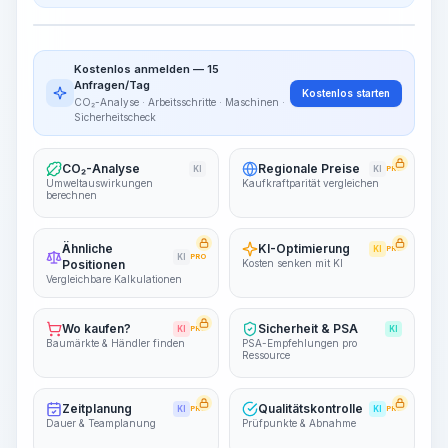
Arbeitsschritte
Arbeitsablauf visualisieren
PRO
Kostenlos anmelden — 15
~15-30 Sek.
Anfragen/Tag
Kostenlos starten
CO₂-Analyse · Arbeitsschritte · Maschinen ·
Sicherheitscheck
CO₂-Analyse
Regionale Preise
KI
KI
PRO
Umweltauswirkungen
Kaufkraftparität vergleichen
berechnen
Ähnliche
KI-Optimierung
KI
PRO
KI
PRO
Positionen
Kosten senken mit KI
Vergleichbare Kalkulationen
Wo kaufen?
Sicherheit & PSA
KI
PRO
KI
Baumärkte & Händler finden
PSA-Empfehlungen pro
Ressource
Zeitplanung
Qualitätskontrolle
KI
PRO
KI
PRO
Dauer & Teamplanung
Prüfpunkte & Abnahme