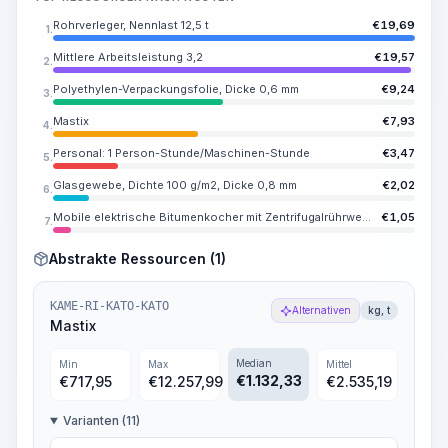
Rohrverleger, Nennlast 12,5 t
€
19,69
1.
Mittlere Arbeitsleistung 3,2
€
19,57
2.
Polyethylen-Verpackungsfolie, Dicke 0,6 mm
€
9,24
3.
Mastix
€
7,93
4.
Personal: 1 Person-Stunde/Maschinen-Stunde
€
3,47
5.
Glasgewebe, Dichte 100 g/m2, Dicke 0,8 mm
€
2,02
6.
Mobile elektrische Bitumenkocher mit Zentrifugalrührwerk, Füllvolumen 400 l
€
1,05
7.
Abstrakte Ressourcen (1)
KAME-RI-KATO-KATO
Alternativen
kg, t
Mastix
Median
Min
Max
Mittel
€
1.132,33
€
717,95
€
12.257,99
€
2.535,19
Varianten (11)