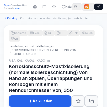
Open
Construction
Katalog
DE
Estimate
.com
Katalog
Korrosionsschutz-Mastixisolierung (normale Isolierbeschichtu...
Kopieren
Excel
TXT
PDF
Link
Teilen
QR
Fernleitungen und Feldleitungen
KORROSIONSSCHUTZ UND VERLEGUNG VON
ROHRLEITUNGEN
RISA_KALI_KAKALI_KADX · m
Korrosionsschutz-Mastixisolierung
(normale Isolierbeschichtung) von
Hand an Spulen, Überlappungen und
Rohrbogen mit einem
Nenndurchmesser von, 350
Kalkulation