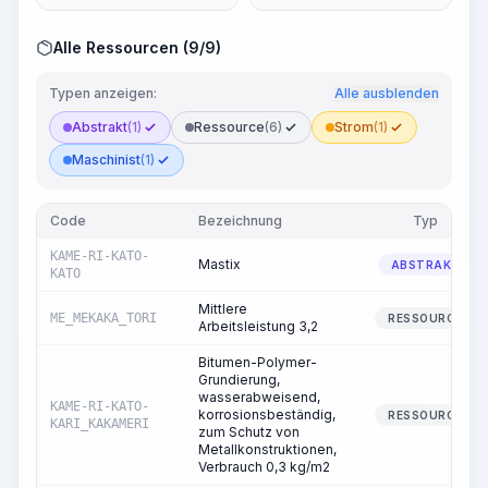
Alle Ressourcen (9/9)
Typen anzeigen:
Alle ausblenden
Abstrakt
(1)
Ressource
(6)
Strom
(1)
Maschinist
(1)
Code
Bezeichnung
Typ
KAME-RI-KATO-
Mastix
ABSTRAKT
KATO
Mittlere
ME_MEKAKA_TORI
RESSOURCE
Arbeitsleistung 3,2
Bitumen-Polymer-
Grundierung,
wasserabweisend,
KAME-RI-KATO-
korrosionsbeständig,
RESSOURCE
KARI_KAKAMERI
zum Schutz von
Metallkonstruktionen,
Verbrauch 0,3 kg/m2