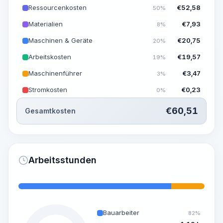
Ressourcenkosten
€
52,58
50%
Materialien
€
7,93
8%
Maschinen & Geräte
€
20,75
20%
Arbeitskosten
€
19,57
19%
Maschinenführer
€
3,47
3%
Stromkosten
€
0,23
0%
€
60,51
Gesamtkosten
Arbeitsstunden
Bauarbeiter
82%