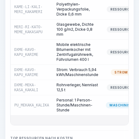
Polyethylen-
KAME-LI-KALI-
Verpackungsfolie,
RESSOURCE
MERI_KAKAMERI
Dicke 0,6 mm
Glasgewebe, Dichte
MERI-RI-KATO-
100 g/m2, Dicke 0,8
RESSOURCE
MEME_KAKASAPU
mm
Mobile elektrische
Bitumenkocher mit
DXME-KAVO-
RESSOURCE
Zentrifugalrührwerk,
KAPU_KARIME
Füllvolumen 400 l
Strom: Verbrauch 5,94
DXME-KAVO-
STROM
kWh/Maschinenstunde
KAPU_KARIME
Rohrverleger, Nennlast
DXME-MEKA-
RESSOURCE
12,5 t
KASA_KAKALI
Personal: 1 Person-
Stunde/Maschinen-
PU_MEKAKA_KALIKA
MASCHINIST
Stunde
TOP RESSOURCEN NACH KOSTEN