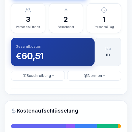
3
2
1
Personen/Einheit
Bauarbeiter
Personen/Tag
Gesamtkosten
PRO
€
60,51
m
Beschreibung
Normen
KI
KI
Illustration
KI-Visualisierung generieren
PRO
Kostenaufschlüsselung
~15-30 Sek.