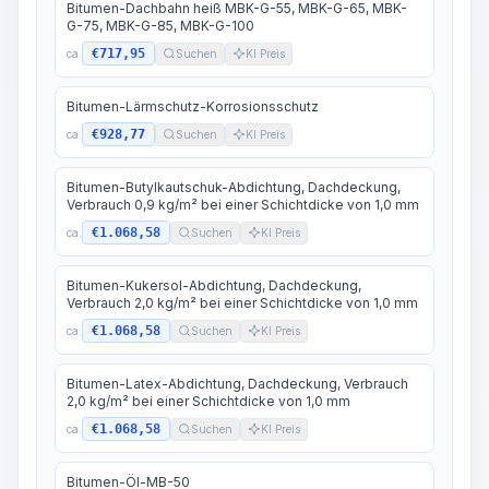
Bitumen-Dachbahn heiß MBK-G-55, MBK-G-65, MBK-
G-75, MBK-G-85, MBK-G-100
€717,95
ca.
Suchen
KI Preis
Bitumen-Lärmschutz-Korrosionsschutz
€928,77
ca.
Suchen
KI Preis
Bitumen-Butylkautschuk-Abdichtung, Dachdeckung,
Verbrauch 0,9 kg/m² bei einer Schichtdicke von 1,0 mm
€1.068,58
ca.
Suchen
KI Preis
Bitumen-Kukersol-Abdichtung, Dachdeckung,
Verbrauch 2,0 kg/m² bei einer Schichtdicke von 1,0 mm
€1.068,58
ca.
Suchen
KI Preis
Bitumen-Latex-Abdichtung, Dachdeckung, Verbrauch
2,0 kg/m² bei einer Schichtdicke von 1,0 mm
€1.068,58
ca.
Suchen
KI Preis
Bitumen-Öl-MB-50