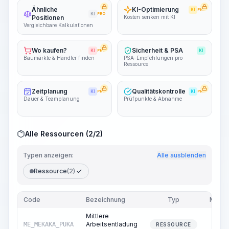
Ähnliche
KI-Optimierung
KI
PRO
KI
PRO
Positionen
Kosten senken mit KI
Vergleichbare Kalkulationen
Wo kaufen?
Sicherheit & PSA
KI
PRO
KI
Baumärkte & Händler finden
PSA-Empfehlungen pro
Ressource
Zeitplanung
Qualitätskontrolle
KI
PRO
KI
PRO
Dauer & Teamplanung
Prüfpunkte & Abnahme
Alle Ressourcen (2/2)
Typen anzeigen:
Alle ausblenden
Ressource
(2)
Code
Bezeichnung
Typ
Meng
Mittlere
Arbeitsentladung
ME_MEKAKA_PUKA
4,0
RESSOURCE