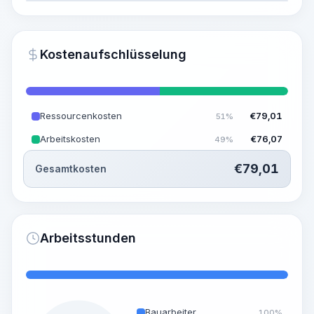
KI-Visualisierung generieren
PRO
Kostenaufschlüsselung
~15-30 Sek.
Ressourcenkosten
€
79,01
51%
Arbeitskosten
€
76,07
49%
€
79,01
Gesamtkosten
Arbeitsstunden
Bauarbeiter
100%