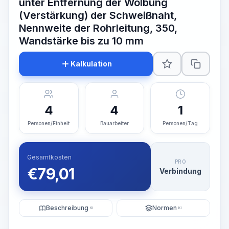
unter Entfernung der Wölbung
(Verstärkung) der Schweißnaht,
Nennweite der Rohrleitung, 350,
Wandstärke bis zu 10 mm
Kalkulation
4
4
1
Personen/Einheit
Bauarbeiter
Personen/Tag
Gesamtkosten
PRO
€
79,01
Verbindung
Beschreibung
Normen
KI
KI
Illustration