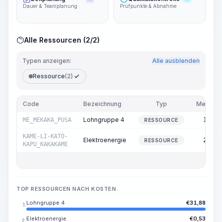
Dauer & Teamplanung
Prüfpunkte & Abnahme
Alle Ressourcen (2/2)
Typen anzeigen:
Alle ausblenden
Ressource
(2)
Code
Bezeichnung
Typ
Menge
Lohngruppe 4
ME_MEKAKA_PUSA
1,56
RESSOURCE
KAME-LI-KATO-
Elektroenergie
2,45
RESSOURCE
KAPU_KAKAKAME
TOP RESSOURCEN NACH KOSTEN
Lohngruppe 4
€
31,88
1.
Elektroenergie
€
0,53
2.