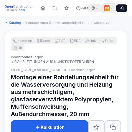
Open
Construction
Katalog
DE
Estimate
.com
Katalog
Montage einer Rohrleitungseinheit für die Wasserversorgung u...
Kopieren
Excel
TXT
PDF
Link
Teilen
QR
Innenrohrleitungen
ROHRLEITUNGEN AUS KUNSTSTOFFROHREN
MENE_KAPU_KAKANE_KAME · 100 Verbindungen
Montage einer Rohrleitungseinheit für
die Wasserversorgung und Heizung
aus mehrschichtigem,
glasfaserverstärktem Polypropylen,
Muffenschweißung,
Außendurchmesser, 20 mm
Kalkulation