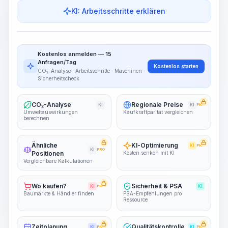
KI: Arbeitsschritte erklären
Arbeitsschritte
Arbeitsablauf visualisieren
PRO
Kostenlos anmelden — 15
~15-30 Sek.
Anfragen/Tag
Kostenlos starten
CO₂-Analyse · Arbeitsschritte · Maschinen ·
Sicherheitscheck
CO₂-Analyse
Regionale Preise
KI
KI
PRO
Umweltauswirkungen
Kaufkraftparität vergleichen
berechnen
Ähnliche
KI-Optimierung
KI
PRO
KI
PRO
Positionen
Kosten senken mit KI
Vergleichbare Kalkulationen
Wo kaufen?
Sicherheit & PSA
KI
PRO
KI
Baumärkte & Händler finden
PSA-Empfehlungen pro
Ressource
Zeitplanung
Qualitätskontrolle
KI
PRO
KI
PRO