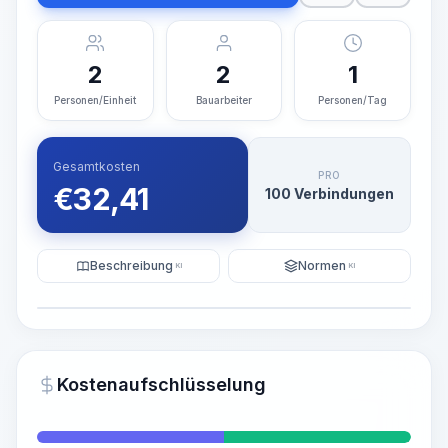
2
2
1
Personen/Einheit
Bauarbeiter
Personen/Tag
Gesamtkosten
PRO
€
32,41
100 Verbindungen
Beschreibung
Normen
KI
KI
Illustration
KI-Visualisierung generieren
PRO
Kostenaufschlüsselung
~15-30 Sek.