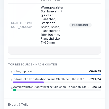
Warmgewalzter
Stahlwinkel mit
gleichen
Flanschen,
Stahlsorte
KAVO-TO-KAVO-
0,02
RESSOURCE
St3sp, St3ps,
KARI_KAKAKAPU
Flanschbreite
180-200 mm,
Flanschdicke
11-30 mm
TOP RESSOURCEN NACH KOSTEN
Lohngruppe 4
€
646,35
1.
Individuelle Konstruktionen aus Stahlblech, Dicke 3-10 mm
€
224,24
2.
Warmgewalzter Stahlwinkel mit gleichen Flanschen, Stahlsorte St3sp, St3ps, Flanschbreite 180-200 mm, Flanschdicke 11-30 mm
€
26,83
3.
Export & Teilen