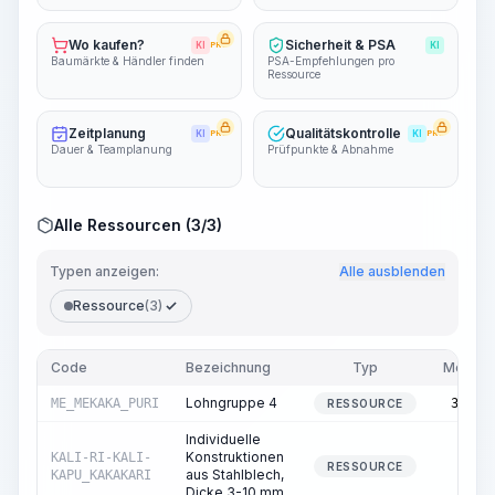
Wo kaufen?
Sicherheit & PSA
KI
PRO
KI
Baumärkte & Händler finden
PSA-Empfehlungen pro
Ressource
Zeitplanung
Qualitätskontrolle
KI
PRO
KI
PRO
Dauer & Teamplanung
Prüfpunkte & Abnahme
Alle Ressourcen (3/3)
Typen anzeigen:
Alle ausblenden
Ressource
(3)
Code
Bezeichnung
Typ
Menge
Lohngruppe 4
ME_MEKAKA_PURI
33,00
RESSOURCE
Individuelle
Konstruktionen
KALI-RI-KALI-
0,05
RESSOURCE
aus Stahlblech,
KAPU_KAKAKARI
Dicke 3-10 mm