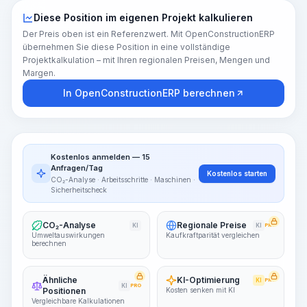
Diese Position im eigenen Projekt kalkulieren
Der Preis oben ist ein Referenzwert. Mit OpenConstructionERP
übernehmen Sie diese Position in eine vollständige
Projektkalkulation – mit Ihren regionalen Preisen, Mengen und
Margen.
In OpenConstructionERP berechnen
Kostenlos anmelden — 15
Anfragen/Tag
Kostenlos starten
CO₂-Analyse · Arbeitsschritte · Maschinen ·
Sicherheitscheck
CO₂-Analyse
Regionale Preise
KI
KI
PRO
Umweltauswirkungen
Kaufkraftparität vergleichen
berechnen
Ähnliche
KI-Optimierung
KI
PRO
KI
PRO
Positionen
Kosten senken mit KI
Vergleichbare Kalkulationen