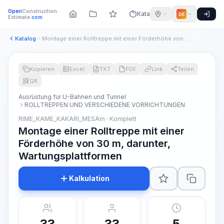
Open
Construction
Katalog
DE
Estimate
.com
Katalog
Montage einer Rolltreppe mit einer Förderhöhe von 30 m, daru...
Kopieren
Excel
TXT
PDF
Link
Teilen
QR
Ausrüstung für U-Bahnen und Tunnel
ROLLTREPPEN UND VERSCHIEDENE VORRICHTUNGEN
RIME_KAME_KAKARI_MESAm · Komplett
Montage einer Rolltreppe mit einer
Förderhöhe von 30 m, darunter,
Wartungsplattformen
Kalkulation
33
33
5