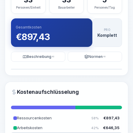
Personen/Einheit
Bauarbeiter
Personen/Tag
Gesamtkosten
PRO
€
897,43
Komplett
Beschreibung
Normen
KI
KI
Illustration
KI-Visualisierung generieren
PRO
Kostenaufschlüsselung
~15-30 Sek.
Ressourcenkosten
€
897,43
58%
Arbeitskosten
€
646,35
42%