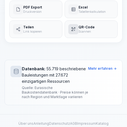
PDF Export
Excel
Druckversion
Tabellenkalkulation
Teilen
QR-Code
Link kopieren
Scannen
Datenbank:
55.719 beschriebene
Mehr erfahren →
Bauleistungen mit 27.672
einzigartigen Ressourcen
Quelle: Eurasische
Baukostendatenbank · Preise können je
nach Region und Marktlage variieren
Über uns
Anleitung
Datenschutz
AGB
Impressum
Katalog