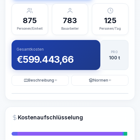
875
783
125
Personen/Einheit
Bauarbeiter
Personen/Tag
Gesamtkosten
PRO
€
599.443,66
100 t
Beschreibung
Normen
KI
KI
Illustration
KI-Visualisierung generieren
PRO
Kostenaufschlüsselung
~15-30 Sek.