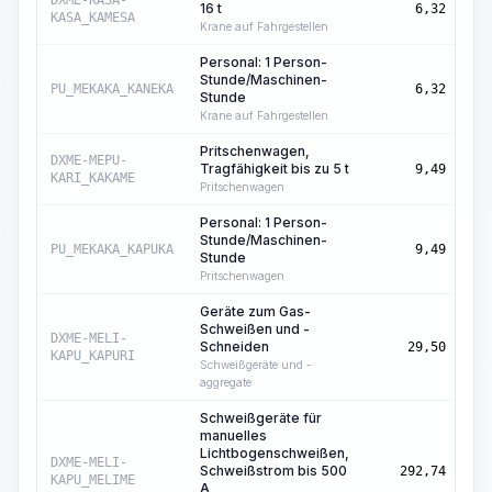
DXME-KASA-
16 t
6,32
Std
KASA_KAMESA
Krane auf Fahrgestellen
Personal: 1 Person-
Stunde/Maschinen-
Ma
PU_MEKAKA_KANEKA
6,32
Stunde
Std
Krane auf Fahrgestellen
Pritschenwagen,
Ma
DXME-MEPU-
Tragfähigkeit bis zu 5 t
9,49
Std
KARI_KAKAME
Pritschenwagen
Personal: 1 Person-
Stunde/Maschinen-
Ma
PU_MEKAKA_KAPUKA
9,49
Stunde
Std
Pritschenwagen
Geräte zum Gas-
Schweißen und -
Ma
DXME-MELI-
Schneiden
29,50
Std
KAPU_KAPURI
Schweißgeräte und -
aggregate
Schweißgeräte für
manuelles
Lichtbogenschweißen,
Ma
DXME-MELI-
Schweißstrom bis 500
292,74
Std
KAPU_MELIME
A