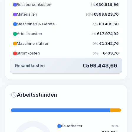
Ressourcenkosten
€
30.619,96
5%
Materialien
€
568.823,70
90%
Maschinen & Geräte
€
9.409,60
1%
Arbeitskosten
€
17.974,92
3%
Maschinenführer
€
1.342,76
0%
Stromkosten
€
493,76
0%
€
599.443,66
Gesamtkosten
Arbeitsstunden
Bauarbeiter
90%