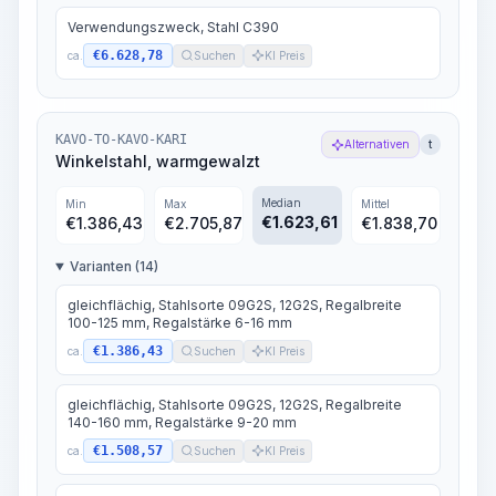
Verwendungszweck, Stahl C390
€6.628,78
ca.
Suchen
KI Preis
KAVO-TO-KAVO-KARI
Alternativen
t
Winkelstahl, warmgewalzt
Median
Min
Max
Mittel
€
1.623,61
€
1.386,43
€
2.705,87
€
1.838,70
Varianten (14)
gleichflächig, Stahlsorte 09G2S, 12G2S, Regalbreite
100-125 mm, Regalstärke 6-16 mm
€1.386,43
ca.
Suchen
KI Preis
gleichflächig, Stahlsorte 09G2S, 12G2S, Regalbreite
140-160 mm, Regalstärke 9-20 mm
€1.508,57
ca.
Suchen
KI Preis