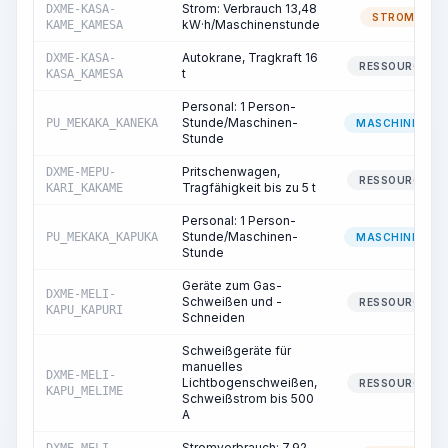
Strom: Verbrauch 13,48
DXME-KASA-
STROM
kW·h/Maschinenstunde
KAME_KAMESA
Autokrane, Tragkraft 16
DXME-KASA-
RESSOURCE
t
KASA_KAMESA
Personal: 1 Person-
Stunde/Maschinen-
PU_MEKAKA_KANEKA
MASCHINIST
Stunde
Pritschenwagen,
DXME-MEPU-
RESSOURCE
Tragfähigkeit bis zu 5 t
KARI_KAKAME
Personal: 1 Person-
Stunde/Maschinen-
PU_MEKAKA_KAPUKA
MASCHINIST
Stunde
Geräte zum Gas-
DXME-MELI-
Schweißen und -
RESSOURCE
KAPU_KAPURI
Schneiden
Schweißgeräte für
manuelles
DXME-MELI-
Lichtbogenschweißen,
RESSOURCE
KAPU_MELIME
Schweißstrom bis 500
A
Stromverbrauch: 7,92