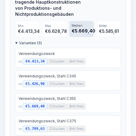
tragende Hauptkonstruktionen
von Produktions- und
Nichtproduktionsgebäuden
Median
Min
Max
Mittel
€
5.669,40
€
4.413,34
€
6.628,78
€
5.585,61
Varianten (5)
Verwendungszweck
€4.413,34
ca.
Suchen
KI Preis
Verwendungszweck, Stahl C345
€5.426,90
ca.
Suchen
KI Preis
Verwendungszweck, Stahl C355
€5.669,40
ca.
Suchen
KI Preis
Verwendungszweck, Stahl C375
€5.789,63
ca.
Suchen
KI Preis