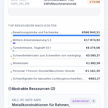
DXME-MELI-
STROM
kWh/Maschinenstunde
KAPU_MELIME
TOP RESSOURCEN NACH KOSTEN
Bewehrungskörbe und Fachwerke
€
566.940,31
1.
Mittlere Arbeitsbelastung 5,3
€
17.974,92
2.
Turmdrehkrane, Tragkraft 50 t
€
8.274,06
3.
Schweißelektroden zum Schweißen von niedriglegierten und kohlenstoffhaltigen Stählen ANO-6, E42, Durchmesser 6 mm
€
3.080,37
4.
Winkelstahl
€
1.883,39
5.
Personal: 1 Person-Stunde/Maschinen-Stunde
€
1.161,30
6.
Schweißgeräte für manuelles Lichtbogenschweißen, Schweißstrom bis 500 A
€
662,27
7.
Abstrakte Ressourcen (2)
KALI-RI-KATO-KAPU
Alternativen
t
Metallkonstruktionen für Rahmen,