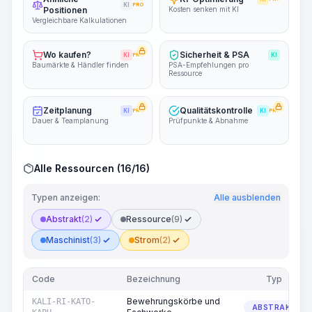
KI
PRO
Positionen
Kosten senken mit KI
Vergleichbare Kalkulationen
Wo kaufen?
Sicherheit & PSA
KI
PRO
KI
Baumärkte & Händler finden
PSA-Empfehlungen pro
Ressource
Zeitplanung
Qualitätskontrolle
KI
PRO
KI
PRO
Dauer & Teamplanung
Prüfpunkte & Abnahme
Alle Ressourcen (16/16)
Typen anzeigen:
Alle ausblenden
Abstrakt
(2)
Ressource
(9)
Maschinist
(3)
Strom
(2)
Code
Bezeichnung
Typ
Bewehrungskörbe und
KALI-RI-KATO-
ABSTRAKT