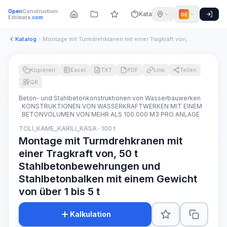
Open
Construction
Katalog
DE
Estimate
.com
Katalog
Montage mit Turmdrehkranen mit einer Tragkraft von, 50 t Sta...
Kopieren
Excel
TXT
PDF
Link
Teilen
QR
Beton- und Stahlbetonkonstruktionen von Wasserbauwerken
KONSTRUKTIONEN VON WASSERKRAFTWERKEN MIT EINEM
BETONVOLUMEN VON MEHR ALS 100.000 M3 PRO ANLAGE
TOLI_KAME_KARILI_KASA · 100 t
Montage mit Turmdrehkranen mit
einer Tragkraft von, 50 t
Stahlbetonbewehrungen und
Stahlbetonbalken mit einem Gewicht
von über 1 bis 5 t
Kalkulation