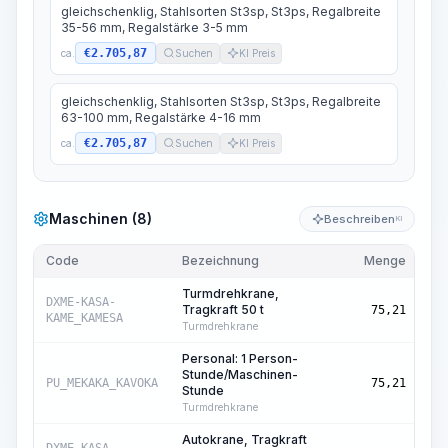
gleichschenklig, Stahlsorten St3sp, St3ps, Regalbreite
35-56 mm, Regalstärke 3-5 mm
€2.705,87
ca.
Suchen
KI Preis
gleichschenklig, Stahlsorten St3sp, St3ps, Regalbreite
63-100 mm, Regalstärke 4-16 mm
€2.705,87
ca.
Suchen
KI Preis
Maschinen (8)
Beschreiben
KI
Code
Bezeichnung
Menge
Ein
Turmdrehkrane,
Ma
DXME-KASA-
Tragkraft 50 t
75,21
Std
KAME_KAMESA
Turmdrehkrane
Personal: 1 Person-
Stunde/Maschinen-
Ma
PU_MEKAKA_KAVOKA
75,21
Stunde
Std
Turmdrehkrane
Autokrane, Tragkraft
Ma