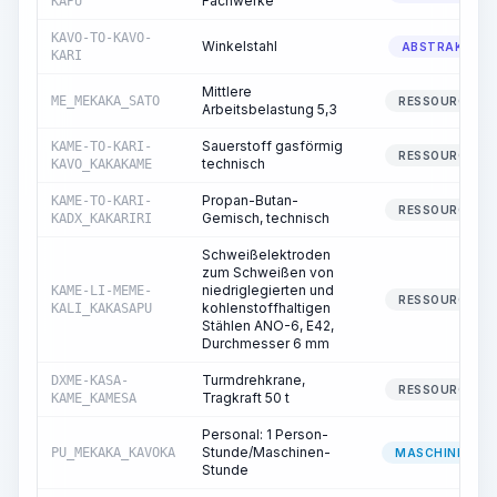
Fachwerke
KAPU
KAVO-TO-KAVO-
Winkelstahl
ABSTRAKT
KARI
Mittlere
ME_MEKAKA_SATO
RESSOURCE
Arbeitsbelastung 5,3
Sauerstoff gasförmig
KAME-TO-KARI-
RESSOURCE
technisch
KAVO_KAKAKAME
Propan-Butan-
KAME-TO-KARI-
RESSOURCE
Gemisch, technisch
KADX_KAKARIRI
Schweißelektroden
zum Schweißen von
niedriglegierten und
KAME-LI-MEME-
RESSOURCE
kohlenstoffhaltigen
KALI_KAKASAPU
Stählen ANO-6, E42,
Durchmesser 6 mm
Turmdrehkrane,
DXME-KASA-
RESSOURCE
Tragkraft 50 t
KAME_KAMESA
Personal: 1 Person-
Stunde/Maschinen-
PU_MEKAKA_KAVOKA
MASCHINIST
Stunde