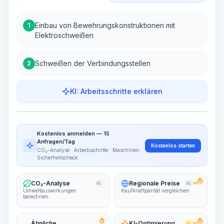
Einbau von Bewehrungskonstruktionen mit
1
Elektroschweißen
Schweißen der Verbindungsstellen
2
KI: Arbeitsschritte erklären
Arbeitsschritte
Arbeitsablauf visualisieren
PRO
Kostenlos anmelden — 15
~15-30 Sek.
Anfragen/Tag
Kostenlos starten
CO₂-Analyse · Arbeitsschritte · Maschinen ·
Sicherheitscheck
CO₂-Analyse
Regionale Preise
KI
KI
PRO
Umweltauswirkungen
Kaufkraftparität vergleichen
berechnen
Ähnliche
KI-Optimierung
KI
PRO