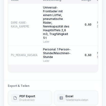
Universal-
Frontlader mit
einem Löffel,
pneumatische
Räder,
Masch
DXME-KANE-
0,60
Nennkapazität des
Std.
KASA_KAMEME
Hauptlöffels 2,6
m3, Tragfähigkeit
5 t
Lader
Personal: 1 Person-
Stunde/Maschinen-
Masch
PU_MEKAKA_KASAKA
0,60
Stunde
Std.
Lader
Export & Teilen
PDF Export
Excel
Druckversion
Tabellenkalkulation