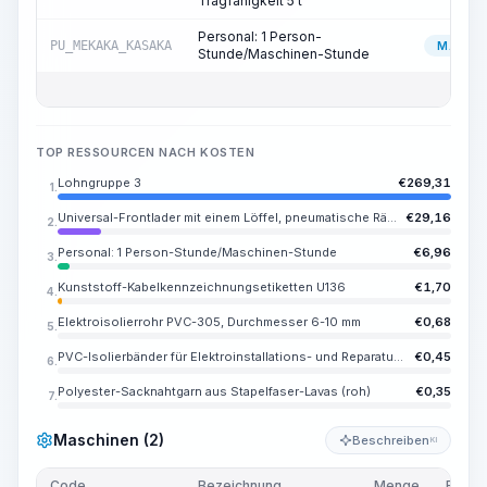
Tragfähigkeit 5 t
Personal: 1 Person-
PU_MEKAKA_KASAKA
MASCHI
Stunde/Maschinen-Stunde
TOP RESSOURCEN NACH KOSTEN
Lohngruppe 3
€
269,31
1.
Universal-Frontlader mit einem Löffel, pneumatische Räder, Nennkapazität des Hauptlöffels 2,6 m3, Tragfähigkeit 5 t
€
29,16
2.
Personal: 1 Person-Stunde/Maschinen-Stunde
€
6,96
3.
Kunststoff-Kabelkennzeichnungsetiketten U136
€
1,70
4.
Elektroisolierrohr PVC-305, Durchmesser 6-10 mm
€
0,68
5.
PVC-Isolierbänder für Elektroinstallations- und Reparaturarbeiten, Farbe schwarz, Breite 19 mm, Dicke 0,18 mm
€
0,45
6.
Polyester-Sacknahtgarn aus Stapelfaser-Lavas (roh)
€
0,35
7.
Maschinen (2)
Beschreiben
KI
Code
Bezeichnung
Menge
Einhei