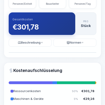
Personen/Einheit
Bauarbeiter
Personen/Tag
Gesamtkosten
PRO
€
301,78
Stück
Beschreibung
Normen
KI
KI
Illustration
KI-Visualisierung generieren
PRO
Kostenaufschlüsselung
~15-30 Sek.
Ressourcenkosten
€
301,78
50%
Maschinen & Geräte
€
29,16
5%