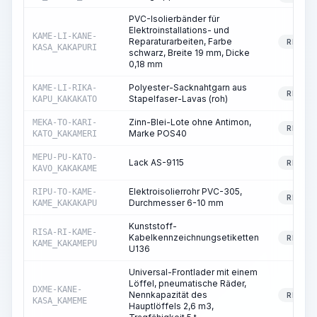
PVC-Isolierbänder für
Elektroinstallations- und
KAME-LI-KANE-
Reparaturarbeiten, Farbe
RESSO
KASA_KAKAPURI
schwarz, Breite 19 mm, Dicke
0,18 mm
Polyester-Sacknahtgarn aus
KAME-LI-RIKA-
RESSO
Stapelfaser-Lavas (roh)
KAPU_KAKAKATO
Zinn-Blei-Lote ohne Antimon,
MEKA-TO-KARI-
RESSO
Marke POS40
KATO_KAKAMERI
MEPU-PU-KATO-
Lack AS-9115
RESSO
KAVO_KAKAKAME
Elektroisolierrohr PVC-305,
RIPU-TO-KAME-
RESSO
Durchmesser 6-10 mm
KAME_KAKAKAPU
Kunststoff-
RISA-RI-KAME-
Kabelkennzeichnungsetiketten
RESSO
KAME_KAKAMEPU
U136
Universal-Frontlader mit einem
Löffel, pneumatische Räder,
DXME-KANE-
Nennkapazität des
RESSO
KASA_KAMEME
Hauptlöffels 2,6 m3,