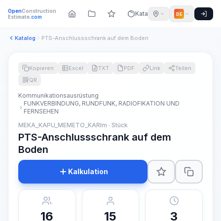
Open
Construction
Katalog
DE
Estimate
.com
Katalog
PTS-Anschlussschrank auf dem Boden
Kopieren
Excel
TXT
PDF
Link
Teilen
QR
Kommunikationsausrüstung
FUNKVERBINDUNG, RUNDFUNK, RADIOFIKATION UND
FERNSEHEN
MEKA_KAPU_MEMETO_KARIm · Stück
PTS-Anschlussschrank auf dem
Boden
Kalkulation
16
15
3