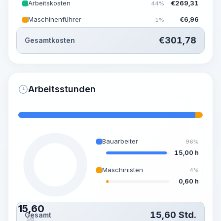
Arbeitskosten
€
269,31
44%
Maschinenführer
€
6,96
1%
€
301,78
Gesamtkosten
Arbeitsstunden
Bauarbeiter
96%
15,00 h
Maschinisten
4%
0,60 h
15,60
15,60
Std.
Gesamt
Std.