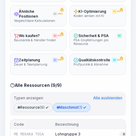
Ähnliche
KI-Optimierung
KI
PRO
KI
PRO
Positionen
Kosten senken mit KI
Vergleichbare Kalkulationen
Wo kaufen?
Sicherheit & PSA
KI
PRO
KI
Baumärkte & Händler finden
PSA-Empfehlungen pro
Ressource
Zeitplanung
Qualitätskontrolle
KI
PRO
KI
PRO
Dauer & Teamplanung
Prüfpunkte & Abnahme
Alle Ressourcen (9/9)
Typen anzeigen:
Alle ausblenden
Ressource
(8)
Maschinist
(1)
Code
Bezeichnung
Ty
Lohngruppe 3
ME_MEKAKA_TOSA
RESSO