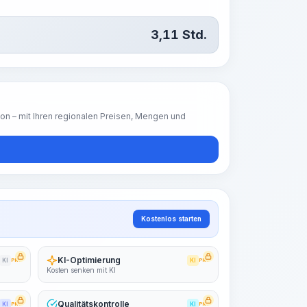
3,11
Std.
ion – mit Ihren regionalen Preisen, Mengen und
Kostenlos starten
KI-Optimierung
KI
PRO
KI
PRO
Kosten senken mit KI
Qualitätskontrolle
KI
PRO
KI
PRO