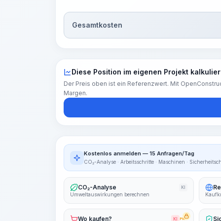
Gesamtkosten
Diese Position im eigenen Projekt kalkulie
Der Preis oben ist ein Referenzwert. Mit OpenConstruc
Margen.
Kostenlos anmelden — 15 Anfragen/Tag
CO₂-Analyse · Arbeitsschritte · Maschinen · Sicherheitsc
CO₂-Analyse
Re
KI
Umweltauswirkungen berechnen
Kaufkr
Wo kaufen?
Si
KI
PRO