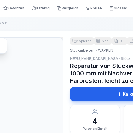
Favoriten
Katalog
Vergleich
Preise
Glossar
Reparatur von Stuckwappen mit einer Höhe von bis zu 1000 mm ...
Kopieren
Excel
TXT
Stuckarbeiten
WAPPEN
NEPU_KANE_KAKARI_KASA · Stück
Reparatur von Stuckw
1000 mm mit Nachver
Farbresten, leicht zu 
Kalk
4
Personen/Einheit