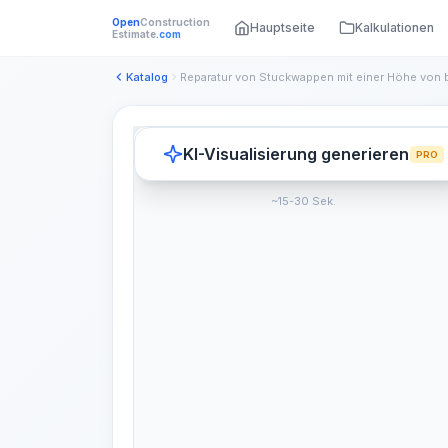
Open
Construction
Hauptseite
Kalkulationen
Estimate
.com
Katalog
KI-Visualisierung generieren
PRO
~15-30 Sek.