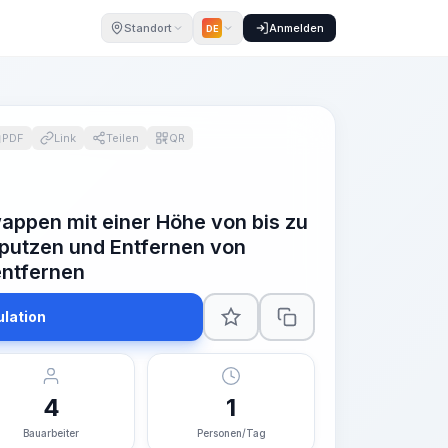
Standort
Anmelden
DE
PDF
Link
Teilen
QR
appen mit einer Höhe von bis zu
putzen und Entfernen von
entfernen
ulation
4
1
Bauarbeiter
Personen/Tag