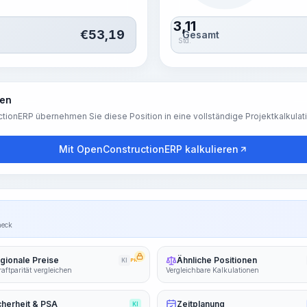
3,11
€
53,19
Gesamt
Std.
ren
tionERP übernehmen Sie diese Position in eine vollständige Projektkalkulat
Mit OpenConstructionERP kalkulieren
heck
gionale Preise
Ähnliche Positionen
KI
PRO
aftparität vergleichen
Vergleichbare Kalkulationen
cherheit & PSA
Zeitplanung
KI