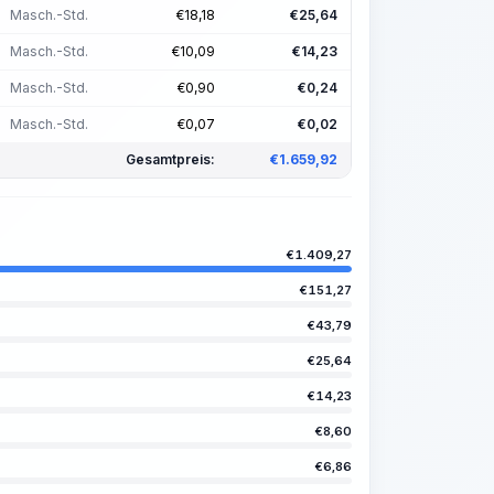
Masch.-Std.
€
18,18
€
25,64
Masch.-Std.
€
10,09
€
14,23
Masch.-Std.
€
0,90
€
0,24
Masch.-Std.
€
0,07
€
0,02
Gesamtpreis:
€
1.659,92
€
1.409,27
€
151,27
€
43,79
€
25,64
€
14,23
€
8,60
€
6,86