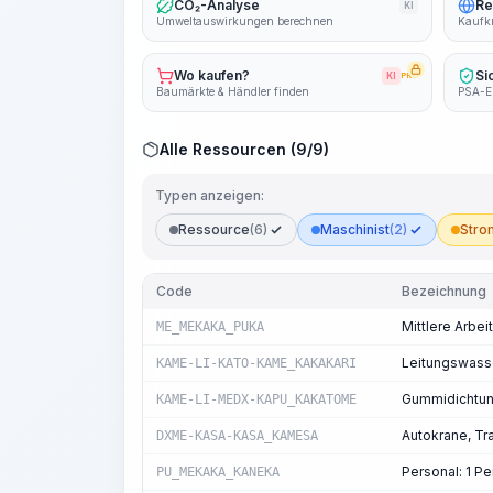
CO₂-Analyse
Re
KI
Umweltauswirkungen berechnen
Kaufkr
Wo kaufen?
Si
KI
PRO
Baumärkte & Händler finden
PSA-E
Alle Ressourcen (9/9)
Typen anzeigen:
Ressource
(6)
Maschinist
(2)
Stro
Code
Bezeichnung
Mittlere Arbei
ME_MEKAKA_PUKA
Leitungswass
KAME-LI-KATO-KAME_KAKAKARI
Gummidichtung
KAME-LI-MEDX-KAPU_KAKATOME
Autokrane, Tra
DXME-KASA-KASA_KAMESA
Personal: 1 
PU_MEKAKA_KANEKA