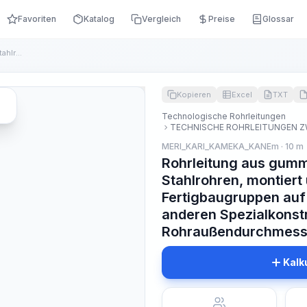
Favoriten
Katalog
Vergleich
Preise
Glossar
Rohrleitung aus gummierten oder faolitisierten Stahlrohren, ...
Kopieren
Excel
TXT
Technologische Rohrleitungen
TECHNISCHE ROHRLEITUNGEN 
MERI_KARI_KAMEKA_KANEm · 10 m
Rohrleitung aus gummi
Stahlrohren, montier
Fertigbaugruppen auf
anderen Spezialkonst
Rohraußendurchmess
Kalk