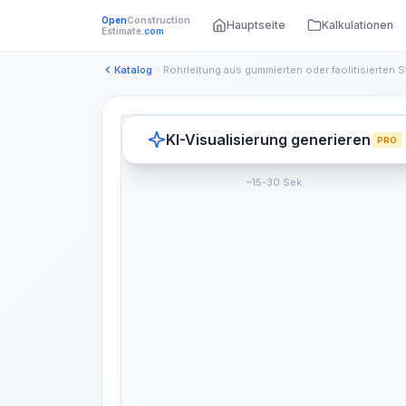
Open
Construction
Hauptseite
Kalkulationen
Estimate
.com
Katalog
KI-Visualisierung generieren
PRO
~15-30 Sek.