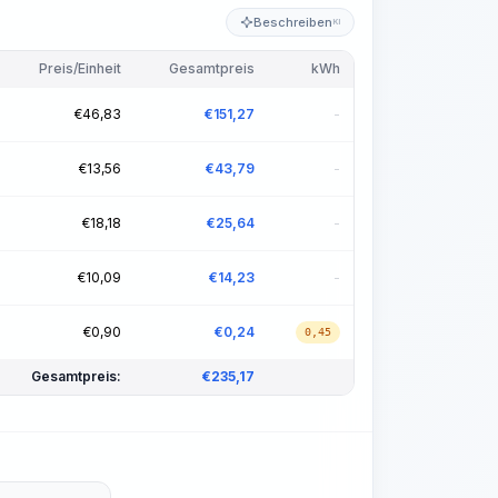
Beschreiben
KI
Preis/Einheit
Gesamtpreis
kWh
€
46,83
€
151,27
-
€
13,56
€
43,79
-
€
18,18
€
25,64
-
€
10,09
€
14,23
-
€
0,90
€
0,24
0,45
Gesamtpreis:
€
235,17