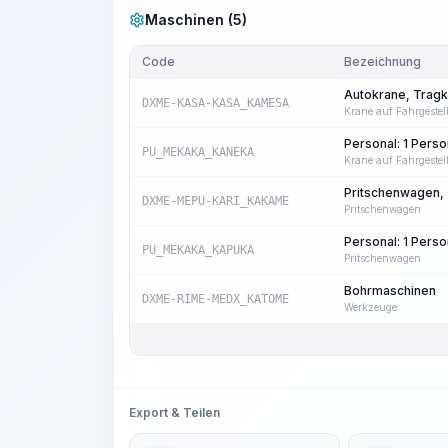
Maschinen (5)
Code
Bezeichnung
Autokrane, Tragkr
DXME-KASA-KASA_KAMESA
Krane auf Fahrgestel
Personal: 1 Per
PU_MEKAKA_KANEKA
Krane auf Fahrgestel
Pritschenwagen, T
DXME-MEPU-KARI_KAKAME
Pritschenwagen
Personal: 1 Per
PU_MEKAKA_KAPUKA
Pritschenwagen
Bohrmaschinen
DXME-RIME-MEDX_KATOME
Werkzeuge
Export & Teilen