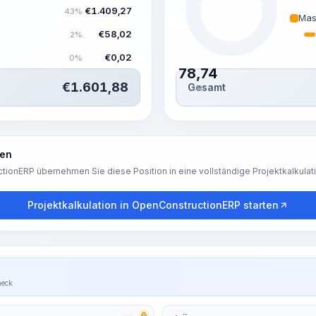
€
1.409,27
43%
Mas
€
58,02
2%
€
0,02
0%
78,74
€
1.601,88
Gesamt
Std.
ren
tionERP übernehmen Sie diese Position in eine vollständige Projektkalkulat
Projektkalkulation in OpenConstructionERP starten
heck