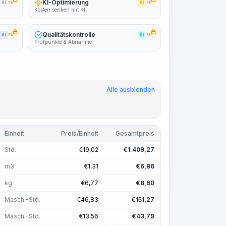
KI-Optimierung
KI
PRO
KI
PRO
Kosten senken mit KI
Qualitätskontrolle
KI
PRO
KI
PRO
Prüfpunkte & Abnahme
Alle ausblenden
Einheit
Preis/Einheit
Gesamtpreis
Std.
€
19,02
€
1.409,27
m3
€
1,31
€
6,86
kg
€
6,77
€
8,60
Masch.-Std.
€
46,83
€
151,27
Masch.-Std.
€
13,56
€
43,79