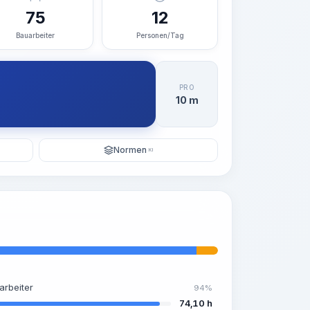
75
12
Bauarbeiter
Personen/Tag
PRO
10 m
Normen
KI
arbeiter
94%
74,10 h