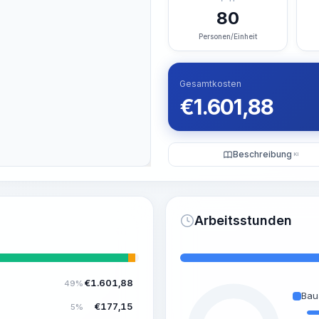
80
Personen/Einheit
Gesamtkosten
€
1.601,88
Beschreibung
KI
Arbeitsstunden
€
1.601,88
49%
Bau
€
177,15
5%