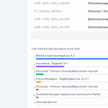
Pritschenwagen
DXME-MEPU-KARI_KAKAME
Personal: 1 
PU_MEKAKA_KAPUKA
Bohrmaschin
DXME-RIME-MEDX_KATOME
Stromverbrau
DXME-RIME-MEDX_KATOME
TOP RESSOURCEN NACH KOSTEN
Mittlere Arbeitsentladung 4,0
1.
Autokrane, Tragkraft 16 t
2.
Personal: 1 Person-Stunde/Maschinen-Stunde
3.
Pritschenwagen, Tragfähigkeit bis zu 5 t
4.
Personal: 1 Person-Stunde/Maschinen-Stunde
5.
Gummidichtungen (gepresste technische Platte)
6.
Leitungswasser
7.