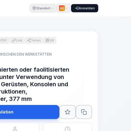
Standort
Anmelden
DE
PDF
Link
Teilen
QR
ZWISCHEN DEN WERKSTÄTTEN
erten oder faolitisierten
t unter Verwendung von
 Gerüsten, Konsolen und
ruktionen,
er, 377 mm
ulation