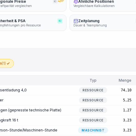
gionale Preise
Ähnliche Positionen
KI
PRO
aftparität vergleichen
Vergleichbare Kalkulationen
cherheit & PSA
Zeitplanung
KI
mpfehlungen pro Ressource
Dauer & Teamplanung
m
(1)
Typ
Menge
tsentladung 4,0
74,10
RESSOURCE
er
5,25
RESSOURCE
en (gepresste technische Platte)
1,27
RESSOURCE
gkraft 16 t
3,23
RESSOURCE
Person-Stunde/Maschinen-Stunde
3,23
MASCHINIST