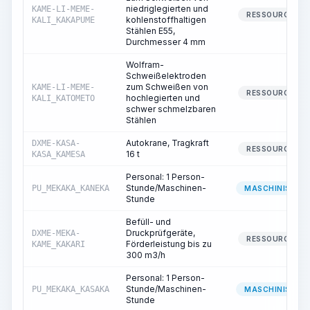
niedriglegierten und
KAME-LI-MEME-
RESSOURCE
kohlenstoffhaltigen
KALI_KAKAPUME
Stählen E55,
Durchmesser 4 mm
Wolfram-
Schweißelektroden
zum Schweißen von
KAME-LI-MEME-
RESSOURCE
hochlegierten und
KALI_KATOMETO
schwer schmelzbaren
Stählen
Autokrane, Tragkraft
DXME-KASA-
RESSOURCE
16 t
KASA_KAMESA
Personal: 1 Person-
Stunde/Maschinen-
PU_MEKAKA_KANEKA
MASCHINIST
Stunde
Befüll- und
Druckprüfgeräte,
DXME-MEKA-
RESSOURCE
Förderleistung bis zu
KAME_KAKARI
300 m3/h
Personal: 1 Person-
Stunde/Maschinen-
PU_MEKAKA_KASAKA
MASCHINIST
Stunde