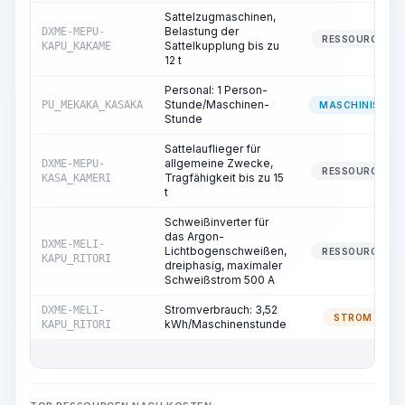
Sattelzugmaschinen,
Belastung der
DXME-MEPU-
RESSOURCE
Sattelkupplung bis zu
KAPU_KAKAME
12 t
Personal: 1 Person-
Stunde/Maschinen-
PU_MEKAKA_KASAKA
MASCHINIST
Stunde
Sattelauflieger für
allgemeine Zwecke,
DXME-MEPU-
RESSOURCE
Tragfähigkeit bis zu 15
KASA_KAMERI
t
Schweißinverter für
das Argon-
DXME-MELI-
Lichtbogenschweißen,
RESSOURCE
KAPU_RITORI
dreiphasig, maximaler
Schweißstrom 500 A
Stromverbrauch: 3,52
DXME-MELI-
STROM
kWh/Maschinenstunde
KAPU_RITORI