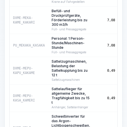
Krane auf Fahrgestellen
Befüll- und
Druckprüfgeräte,
Ma
DXME-MEKA-
Förderleistung bis zu
7,08
Std
KAME_KAKARI
300 m3/h
Füll- und Pressaggregate
Personal: 1 Person-
Stunde/Maschinen-
Ma
PU_MEKAKA_KASAKA
7,08
Stunde
Std
Füll- und Pressaggregate
Sattelzugmaschinen,
Belastung der
Ma
DXME-MEPU-
Sattelkupplung bis zu
0,49
Std
KAPU_KAKAME
12 t
Sattelzugmaschinen
Sattelauflieger für
allgemeine Zwecke,
Ma
DXME-MEPU-
Tragfähigkeit bis zu 15
0,49
Std
KASA_KAMERI
t
Anhänger, Sattelanhänger
Schweißinverter für
das Argon-
Lichtbogenschweißen,