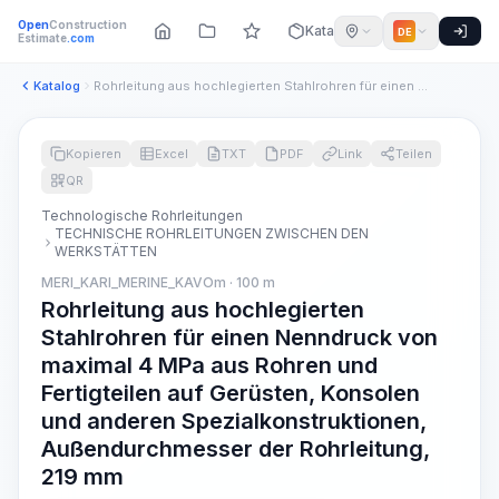
Open
Construction
Katalog
DE
Estimate
.com
Katalog
Rohrleitung aus hochlegierten Stahlrohren für einen Nenndruc...
Kopieren
Excel
TXT
PDF
Link
Teilen
QR
Technologische Rohrleitungen
TECHNISCHE ROHRLEITUNGEN ZWISCHEN DEN
WERKSTÄTTEN
MERI_KARI_MERINE_KAVOm · 100 m
Rohrleitung aus hochlegierten
Stahlrohren für einen Nenndruck von
maximal 4 MPa aus Rohren und
Fertigteilen auf Gerüsten, Konsolen
und anderen Spezialkonstruktionen,
Außendurchmesser der Rohrleitung,
219 mm