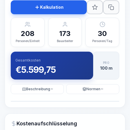
Kalkulation
208
173
30
Personen/Einheit
Bauarbeiter
Personen/Tag
Gesamtkosten
PRO
€
5.599,75
100 m
Beschreibung
Normen
KI
KI
Illustration
KI-Visualisierung generieren
PRO
Kostenaufschlüsselung
~15-30 Sek.