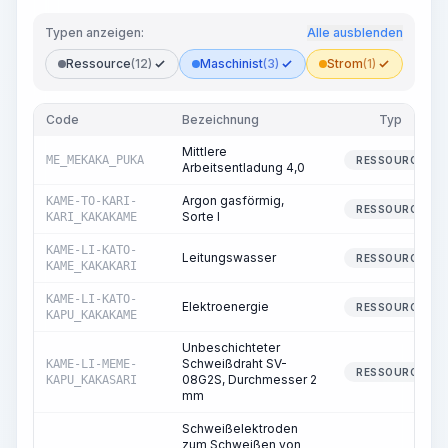
Typen anzeigen:
Alle ausblenden
Ressource
(12)
Maschinist
(3)
Strom
(1)
Code
Bezeichnung
Typ
Mittlere
ME_MEKAKA_PUKA
RESSOURCE
Arbeitsentladung 4,0
Argon gasförmig,
KAME-TO-KARI-
RESSOURCE
Sorte I
KARI_KAKAKAME
KAME-LI-KATO-
Leitungswasser
RESSOURCE
KAME_KAKAKARI
KAME-LI-KATO-
Elektroenergie
RESSOURCE
KAPU_KAKAKAME
Unbeschichteter
Schweißdraht SV-
KAME-LI-MEME-
RESSOURCE
08G2S, Durchmesser 2
KAPU_KAKASARI
mm
Schweißelektroden
zum Schweißen von