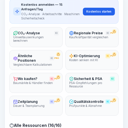
Kostenlos anmelden — 15
Anfragen/Tag
Kostenlos starten
CO₂-Analyse · Arbeitsschritte · Maschinen ·
Sicherheitscheck
CO₂-Analyse
Regionale Preise
KI
KI
PRO
Umweltauswirkungen
Kaufkraftparität vergleichen
berechnen
Ähnliche
KI-Optimierung
KI
PRO
KI
PRO
Positionen
Kosten senken mit KI
Vergleichbare Kalkulationen
Wo kaufen?
Sicherheit & PSA
KI
PRO
KI
Baumärkte & Händler finden
PSA-Empfehlungen pro
Ressource
Zeitplanung
Qualitätskontrolle
KI
PRO
KI
PRO
Dauer & Teamplanung
Prüfpunkte & Abnahme
Alle Ressourcen (16/16)