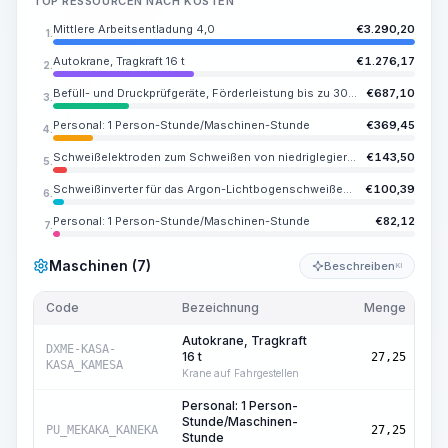
TOP RESSOURCEN NACH KOSTEN
Mittlere Arbeitsentladung 4,0
€
3.290,20
1.
Autokrane, Tragkraft 16 t
€
1.276,17
2.
Befüll- und Druckprüfgeräte, Förderleistung bis zu 300 m3/h
€
687,10
3.
Personal: 1 Person-Stunde/Maschinen-Stunde
€
369,45
4.
Schweißelektroden zum Schweißen von niedriglegierten und kohlenstoffhaltigen Stählen E55, Durchmesser 4 mm
€
143,50
5.
Schweißinverter für das Argon-Lichtbogenschweißen, dreiphasig, maximaler Schweißstrom 500 A
€
100,39
6.
Personal: 1 Person-Stunde/Maschinen-Stunde
€
82,12
7.
Maschinen (7)
Beschreiben
KI
Code
Bezeichnung
Menge
Ein
Autokrane, Tragkraft
Ma
DXME-KASA-
16 t
27,25
Std
KASA_KAMESA
Krane auf Fahrgestellen
Personal: 1 Person-
Stunde/Maschinen-
Ma
PU_MEKAKA_KANEKA
27,25
Stunde
Std