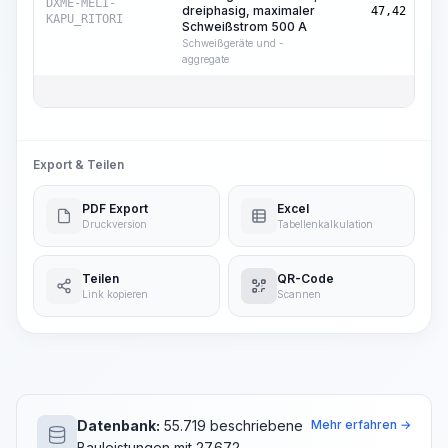
Ma
DXME-MELI-
dreiphasig, maximaler
47,42
Std
KAPU_RITORI
Schweißstrom 500 A
Schweißgeräte und -
aggregate
Export & Teilen
PDF Export
Excel
Druckversion
Tabellenkalkulation
Teilen
QR-Code
Link kopieren
Scannen
Datenbank:
55.719 beschriebene
Mehr erfahren →
Bauleistungen mit 27.672