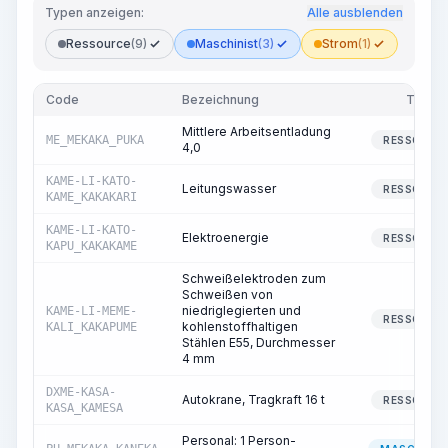
Typen anzeigen:
Alle ausblenden
Ressource
(9)
Maschinist
(3)
Strom
(1)
Code
Bezeichnung
Typ
Mittlere Arbeitsentladung
ME_MEKAKA_PUKA
RESSOURC
4,0
KAME-LI-KATO-
Leitungswasser
RESSOURC
KAME_KAKAKARI
KAME-LI-KATO-
Elektroenergie
RESSOURC
KAPU_KAKAKAME
Schweißelektroden zum
Schweißen von
niedriglegierten und
KAME-LI-MEME-
RESSOURC
kohlenstoffhaltigen
KALI_KAKAPUME
Stählen E55, Durchmesser
4 mm
DXME-KASA-
Autokrane, Tragkraft 16 t
RESSOURC
KASA_KAMESA
Personal: 1 Person-