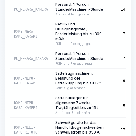
Personal: 1 Person-
Stunde/Maschinen-Stunde
PU_MEKAKA_KANEKA
14,72
Krane auf Fahrgestellen
Befüll- und
Druckprüfgeräte,
DXME-MEKA-
Förderleistung bis zu 300
7,08
KAME_KAKARI
m3/h
Füll- und Pressaggregate
Personal: 1 Person-
Stunde/Maschinen-Stunde
PU_MEKAKA_KASAKA
7,08
Füll- und Pressaggregate
Sattelzugmaschinen,
Belastung der
DXME-MEPU-
0,16
Sattelkupplung bis zu 12 t
KAPU_KAKAME
Sattelzugmaschinen
Sattelauflieger für
allgemeine Zwecke,
DXME-MEPU-
0,16
Tragfähigkeit bis zu 15 t
KASA_KAMERI
Anhänger, Sattelanhänger
Schweißgeräte für das
Handlichtbogenschweißen,
DXME-MELI-
17,99
Schweißstrom bis 350 A
KAPU_RITOTO