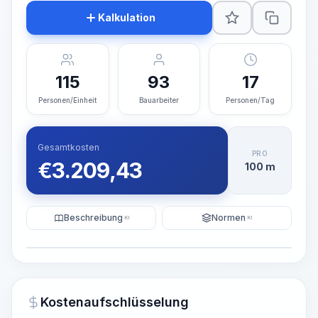
Kalkulation
115
93
17
Personen/Einheit
Bauarbeiter
Personen/Tag
Gesamtkosten
PRO
€
3.209,43
100 m
Beschreibung
Normen
KI
KI
Illustration
KI-Visualisierung generieren
PRO
Kostenaufschlüsselung
~15-30 Sek.