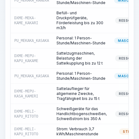
PU_MEKAKA_KANEKA
MASCHINIS
Stunde/Maschinen-Stunde
Befüll- und
Druckprüfgeräte,
DXME-MEKA-
RESSOURC
Förderleistung bis zu 300
KAME_KAKARI
m3/h
Personal: 1 Person-
PU_MEKAKA_KASAKA
MASCHINIS
Stunde/Maschinen-Stunde
Sattelzugmaschinen,
DXME-MEPU-
Belastung der
RESSOURC
KAPU_KAKAME
Sattelkupplung bis zu 12 t
Personal: 1 Person-
PU_MEKAKA_KASAKA
MASCHINIS
Stunde/Maschinen-Stunde
Sattelauflieger für
DXME-MEPU-
allgemeine Zwecke,
RESSOURC
KASA_KAMERI
Tragfähigkeit bis zu 15 t
Schweißgeräte für das
DXME-MELI-
Handlichtbogenschweißen,
RESSOURC
KAPU_RITOTO
Schweißstrom bis 350 A
Strom: Verbrauch 3,7
DXME-MELI-
STROM
kWh/Maschinenstunde
KAPU_RITOTO