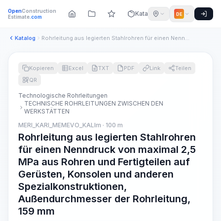
Open
Construction
Katalog
DE
Estimate
.com
Katalog
Rohrleitung aus legierten Stahlrohren für einen Nenndruck vo...
Kopieren
Excel
TXT
PDF
Link
Teilen
QR
Technologische Rohrleitungen
TECHNISCHE ROHRLEITUNGEN ZWISCHEN DEN
WERKSTÄTTEN
MERI_KARI_MEMEVO_KALIm · 100 m
Rohrleitung aus legierten Stahlrohren
für einen Nenndruck von maximal 2,5
MPa aus Rohren und Fertigteilen auf
Gerüsten, Konsolen und anderen
Spezialkonstruktionen,
Außendurchmesser der Rohrleitung,
159 mm