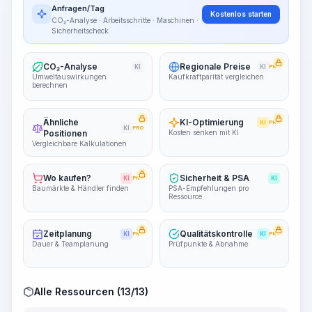
Anfragen/Tag
Kostenlos starten
CO₂-Analyse · Arbeitsschritte · Maschinen ·
Sicherheitscheck
CO₂-Analyse
Regionale Preise
KI
KI
PRO
Umweltauswirkungen
Kaufkraftparität vergleichen
berechnen
Ähnliche
KI-Optimierung
KI
PRO
KI
PRO
Positionen
Kosten senken mit KI
Vergleichbare Kalkulationen
Wo kaufen?
Sicherheit & PSA
KI
PRO
KI
Baumärkte & Händler finden
PSA-Empfehlungen pro
Ressource
Zeitplanung
Qualitätskontrolle
KI
PRO
KI
PRO
Dauer & Teamplanung
Prüfpunkte & Abnahme
Alle Ressourcen (13/13)