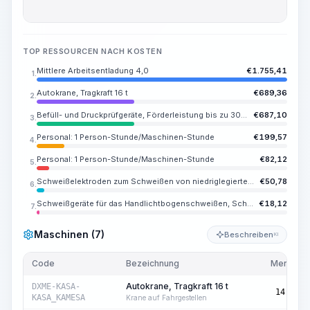
TOP RESSOURCEN NACH KOSTEN
Mittlere Arbeitsentladung 4,0
€
1.755,41
1.
Autokrane, Tragkraft 16 t
€
689,36
2.
Befüll- und Druckprüfgeräte, Förderleistung bis zu 300 m3/h
€
687,10
3.
Personal: 1 Person-Stunde/Maschinen-Stunde
€
199,57
4.
Personal: 1 Person-Stunde/Maschinen-Stunde
€
82,12
5.
Schweißelektroden zum Schweißen von niedriglegierten und kohlenstoffhaltigen Stählen E55, Durchmesser 4 mm
€
50,78
6.
Schweißgeräte für das Handlichtbogenschweißen, Schweißstrom bis 350 A
€
18,12
7.
Maschinen (7)
Beschreiben
KI
Code
Bezeichnung
Menge
Autokrane, Tragkraft 16 t
DXME-KASA-
14,72
KASA_KAMESA
Krane auf Fahrgestellen