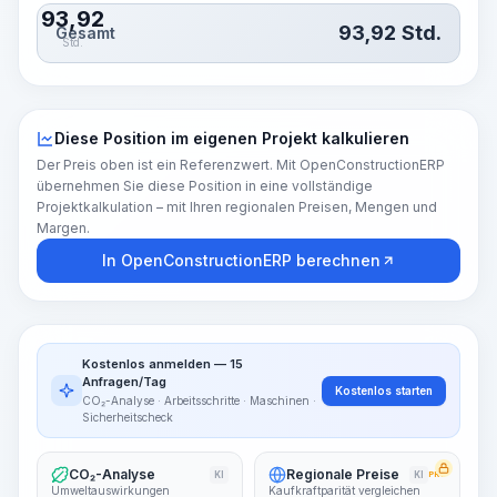
93,92
93,92
Std.
Gesamt
Std.
Diese Position im eigenen Projekt kalkulieren
Der Preis oben ist ein Referenzwert. Mit OpenConstructionERP
übernehmen Sie diese Position in eine vollständige
Projektkalkulation – mit Ihren regionalen Preisen, Mengen und
Margen.
In OpenConstructionERP berechnen
Kostenlos anmelden — 15
Anfragen/Tag
Kostenlos starten
CO₂-Analyse · Arbeitsschritte · Maschinen ·
Sicherheitscheck
CO₂-Analyse
Regionale Preise
KI
KI
PRO
Umweltauswirkungen
Kaufkraftparität vergleichen