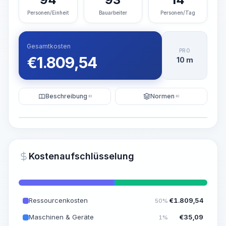
Personen/Einheit
Bauarbeiter
Personen/Tag
Gesamtkosten
PRO
€
1.809,54
10 m
Beschreibung
Normen
KI
KI
Illustration
KI-Visualisierung generieren
PRO
Kostenaufschlüsselung
~15-30 Sek.
Ressourcenkosten
€
1.809,54
50%
Maschinen & Geräte
€
35,09
1%