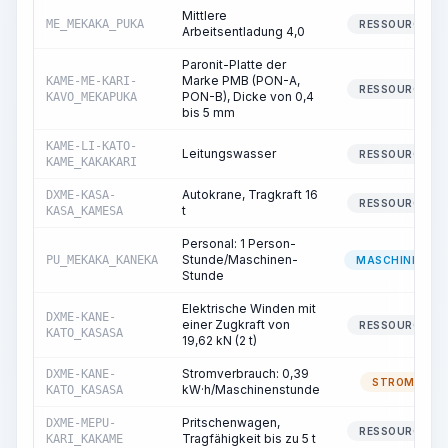
Mittlere
ME_MEKAKA_PUKA
RESSOURCE
Arbeitsentladung 4,0
Paronit-Platte der
Marke PMB (PON-A,
KAME-ME-KARI-
RESSOURCE
PON-B), Dicke von 0,4
KAVO_MEKAPUKA
bis 5 mm
KAME-LI-KATO-
Leitungswasser
RESSOURCE
KAME_KAKAKARI
Autokrane, Tragkraft 16
DXME-KASA-
RESSOURCE
t
KASA_KAMESA
Personal: 1 Person-
Stunde/Maschinen-
PU_MEKAKA_KANEKA
MASCHINIST
Stunde
Elektrische Winden mit
DXME-KANE-
einer Zugkraft von
RESSOURCE
KATO_KASASA
19,62 kN (2 t)
Stromverbrauch: 0,39
DXME-KANE-
STROM
kW·h/Maschinenstunde
KATO_KASASA
Pritschenwagen,
DXME-MEPU-
RESSOURCE
Tragfähigkeit bis zu 5 t
KARI_KAKAME