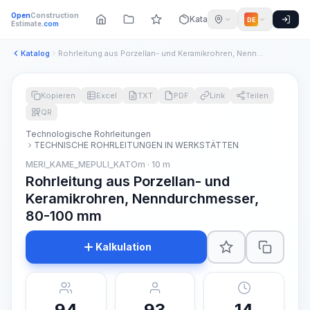
Open
Construction
Katalog
DE
Estimate
.com
Katalog
Rohrleitung aus Porzellan- und Keramikrohren, Nenndurchmesse...
Kopieren
Excel
TXT
PDF
Link
Teilen
QR
Technologische Rohrleitungen
TECHNISCHE ROHRLEITUNGEN IN WERKSTÄTTEN
MERI_KAME_MEPULI_KATOm · 10 m
Rohrleitung aus Porzellan- und
Keramikrohren, Nenndurchmesser,
80-100 mm
Kalkulation
94
93
14