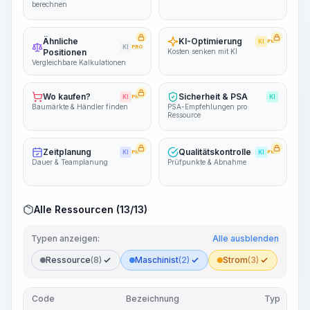
berechnen
Ähnliche
KI-Optimierung
KI
PRO
KI
PRO
Positionen
Kosten senken mit KI
Vergleichbare Kalkulationen
Wo kaufen?
Sicherheit & PSA
KI
PRO
KI
Baumärkte & Händler finden
PSA-Empfehlungen pro
Ressource
Zeitplanung
Qualitätskontrolle
KI
PRO
KI
PRO
Dauer & Teamplanung
Prüfpunkte & Abnahme
Alle Ressourcen (13/13)
Typen anzeigen:
Alle ausblenden
Ressource
(8)
Maschinist
(2)
Strom
(3)
Code
Bezeichnung
Typ