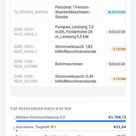
Personal: 1 Person-
Stunde/Maschinen-
PU_MEKAKA_KAPUKA
MASCHINIST
Stunde
Pumpen, Leistung 7,2
DXME-MEDX-
m3/h, Förderhöhe 26
RESSOURCE
KAVO_KAKALI
m, Leistung 5,5 kW
Stromverbrauch: 1,82
DXME-MEDX-
STROM
kWh/Maschinenstunde
KAVO_KAKALI
DXME-RIME-
Bohrmaschinen
RESSOURCE
MEDX_KATOME
Stromverbrauch: 0,45
DXME-RIME-
STROM
kWh/Maschinenstunde
MEDX_KATOME
TOP RESSOURCEN NACH KOSTEN
Mittlere Arbeitsentladung 4,0
€
1.768,72
1.
Autokrane, Tragkraft 16 t
€
21,54
2.