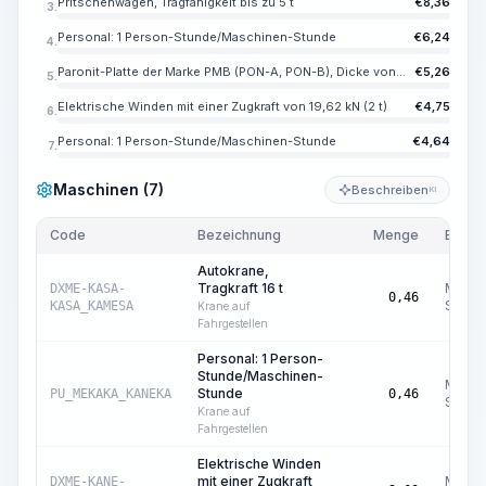
Pritschenwagen, Tragfähigkeit bis zu 5 t
€
8,36
3.
Personal: 1 Person-Stunde/Maschinen-Stunde
€
6,24
4.
Paronit-Platte der Marke PMB (PON-A, PON-B), Dicke von 0,4 bis 5 mm
€
5,26
5.
Elektrische Winden mit einer Zugkraft von 19,62 kN (2 t)
€
4,75
6.
Personal: 1 Person-Stunde/Maschinen-Stunde
€
4,64
7.
Maschinen (7)
Beschreiben
KI
Code
Bezeichnung
Menge
Einhei
Autokrane,
Tragkraft 16 t
Masch
DXME-KASA-
0,46
Std.
KASA_KAMESA
Krane auf
Fahrgestellen
Personal: 1 Person-
Stunde/Maschinen-
Masch
Stunde
PU_MEKAKA_KANEKA
0,46
Std.
Krane auf
Fahrgestellen
Elektrische Winden
mit einer Zugkraft
Masch
DXME-KANE-