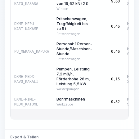
9,60
von 19,62 kN (2 t)
Std.
KATO_KASASA
Winden
Pritschenwagen,
Tragfähigkeit bis
Masch
DXME-MEPU-
0,46
zu 5 t
Std.
KARI_KAKAME
Pritschenwagen
Personal: 1 Person-
Stunde/Maschinen-
Masch
PU_MEKAKA_KAPUKA
0,46
Stunde
Std.
Pritschenwagen
Pumpen, Leistung
7,2 m3/h,
Masch
DXME-MEDX-
Förderhöhe 26 m,
0,15
Std.
KAVO_KAKALI
Leistung 5,5 kW
Wasserpumpen
Bohrmaschinen
Masch
DXME-RIME-
0,32
Std.
MEDX_KATOME
Werkzeuge
Export & Teilen