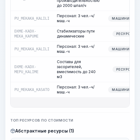
производительностью
до 2000 шпал/ч
Персонал: 3 чел.-ч/
PU_MEKAKA_KALILI
МАШИНИСТ
маш.-ч
Стабилизаторы пути
DXME-KADX-
РЕСУРС
динамические
MEKA_KAPUME
Персонал: 3 чел.-ч/
PU_MEKAKA_KALILI
МАШИНИСТ
маш.-ч
Составы для
засорителей,
DXME-KADX-
РЕСУРС
вместимость до 240
MEPU_KALIME
м3
Персонал: 3 чел.-ч/
PU_MEKAKA_KASATO
МАШИНИСТ
маш.-ч
ТОП РЕСУРСОВ ПО СТОИМОСТИ
Абстрактные ресурсы (1)