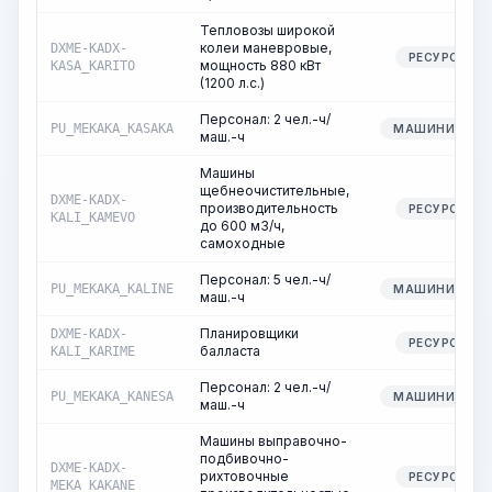
Тепловозы широкой
колеи маневровые,
DXME-KADX-
РЕСУРС
мощность 880 кВт
KASA_KARITO
(1200 л.с.)
Персонал: 2 чел.-ч/
PU_MEKAKA_KASAKA
МАШИНИСТ
маш.-ч
Машины
щебнеочистительные,
DXME-KADX-
производительность
РЕСУРС
KALI_KAMEVO
до 600 м3/ч,
самоходные
Персонал: 5 чел.-ч/
PU_MEKAKA_KALINE
МАШИНИСТ
маш.-ч
Планировщики
DXME-KADX-
РЕСУРС
балласта
KALI_KARIME
Персонал: 2 чел.-ч/
PU_MEKAKA_KANESA
МАШИНИСТ
маш.-ч
Машины выправочно-
подбивочно-
DXME-KADX-
рихтовочные
РЕСУРС
MEKA_KAKANE