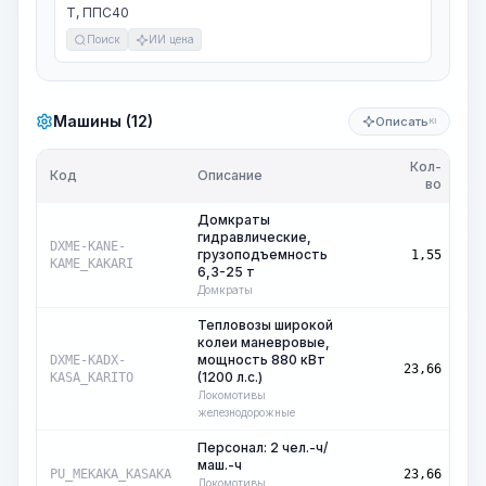
Т, ППС40
Поиск
ИИ цена
Машины (12)
Описать
KI
Кол-
Ед
Код
Описание
во
из
Домкраты
гидравлические,
ма
DXME-KANE-
грузоподъемность
1,55
ч
KAME_KAKARI
6,3-25 т
Домкраты
Тепловозы широкой
колеи маневровые,
мощность 880 кВт
ма
DXME-KADX-
23,66
(1200 л.с.)
ч
KASA_KARITO
Локомотивы
железнодорожные
Персонал: 2 чел.-ч/
маш.-ч
ма
PU_MEKAKA_KASAKA
23,66
ч
Локомотивы