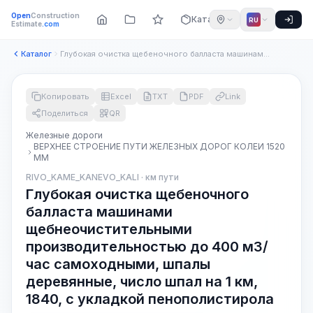
Open
Construction
Каталог
RU
Estimate
.com
Каталог
Глубокая очистка щебеночного балласта машинами щебнеочистите...
Копировать
Excel
TXT
PDF
Link
Поделиться
QR
Железные дороги
ВЕРХНЕЕ СТРОЕНИЕ ПУТИ ЖЕЛЕЗНЫХ ДОРОГ КОЛЕИ 1520
ММ
RIVO_KAME_KANEVO_KALI · км пути
Глубокая очистка щебеночного
балласта машинами
щебнеочистительными
производительностью до 400 м3/
час самоходными, шпалы
деревянные, число шпал на 1 км,
1840, с укладкой пенополистирола