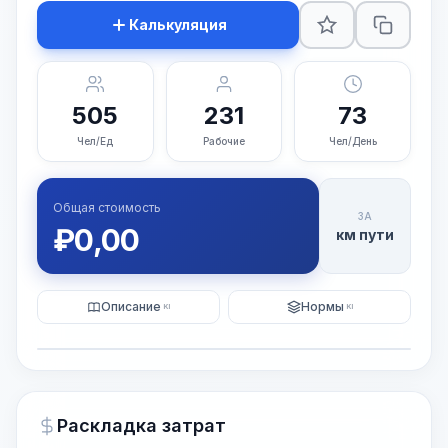
Калькуляция
505
231
73
Чел/Ед
Рабочие
Чел/День
Общая стоимость
ЗА
₽
0,00
км пути
Описание
Нормы
KI
KI
Иллюстрация
Генерация ИИ-изображения
PRO
Раскладка затрат
~15-30 Sek.