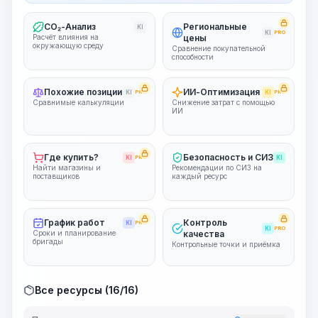
CO₂-Анализ
Региональные
KI
KI
PRO
Расчёт влияния на
цены
окружающую среду
Сравнение покупательной
способности
Похожие позиции
ИИ-Оптимизация
KI
PRO
KI
PRO
Сравнимые калькуляции
Снижение затрат с помощью
ИИ
Где купить?
Безопасность и СИЗ
KI
PRO
KI
Найти магазины и
Рекомендации по СИЗ на
поставщиков
каждый ресурс
График работ
Контроль
KI
PRO
KI
PRO
Сроки и планирование
качества
бригады
Контрольные точки и приёмка
Все ресурсы (16/16)