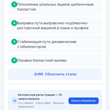
Пополнение шпальных ящиков щебеночным
3
балластом
Выправка пути выправочно-подбивочно-
4
рихтовочной машиной в плане и профиле
Стабилизация пути динамическим
5
стабилизатором
Оправка балластной призмы
6
ИИ: Объяснить этапы
Этапы работ
Визуализация этапов
PRO
Бесплатная регистрация — 15
~15-30 Sek.
запросов/день
Начать бесплатно
CO₂-анализ · Этапы работ · Машины ·
Безопасность