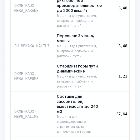
рихтовочные
производительностью
ма
DXME-KADX-
3,48
до 2000 шпал/ч
ч
MEKA_KAKANE
Машины для уплотнения,
выправки, подбивки и
рихтовки путей
Персонал: 3 чел.-ч/
маш.-ч
ма
PU_MEKAKA_KALILI
3,48
Машины для уплотнения,
ч
выправки, подбивки и
рихтовки путей
Стабилизаторы пути
динамические
ма
DXME-KADX-
1,21
Машины для уплотнения,
ч
MEKA_KAPUME
выправки, подбивки и
рихтовки путей
Составы для
засорителей,
вместимость до 240
м3
ма
DXME-KADX-
37,64
ч
MEPU_KALIME
Машины для
железнодорожного
строительства, не
включенные в группы