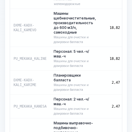
железнодорожные
Машины
щебнеочистительные,
производительность
ма
DXME-KADX-
до 600 м3/ч,
18,82
ч
KALI_KAMEVO
самоходные
Машины для очистки и
дозировки балласта
Персонал: 5 чел.-ч/
маш.-ч
ма
PU_MEKAKA_KALINE
18,82
ч
Машины для очистки и
дозировки балласта
Планировщики
балласта
ма
DXME-KADX-
2,47
ч
KALI_KARIME
Машины для очистки и
дозировки балласта
Персонал: 2 чел.-ч/
маш.-ч
ма
PU_MEKAKA_KANESA
2,47
ч
Машины для очистки и
дозировки балласта
Машины выправочно-
подбивочно-