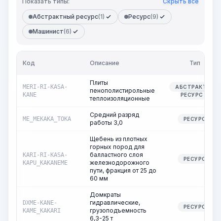
Показать типы:
Скрыть все
Абстрактный ресурс
(1)
Ресурс
(9)
Машинист
(6)
Код
Описание
Тип
Плиты
MERI-RI-KASA-
АБСТРАКТНЫЙ
пенополистирольные
KANE
РЕСУРС
теплоизоляционные
Средний разряд
ME_MEKAKA_TOKA
РЕСУРС
работы 3,0
Щебень из плотных
горных пород для
балластного слоя
KARI-RI-KASA-
РЕСУРС
железнодорожного
KAPU_KAKANEME
пути, фракция от 25 до
60 мм
Домкраты
гидравлические,
DXME-KANE-
РЕСУРС
грузоподъемность
KAME_KAKARI
6,3-25 т