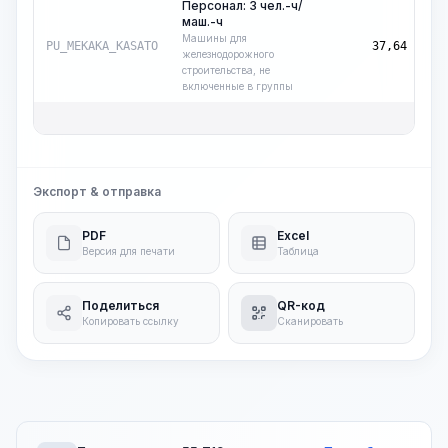
Персонал: 3 чел.-ч/
маш.-ч
ма
Машины для
PU_MEKAKA_KASATO
37,64
ч
железнодорожного
строительства, не
включенные в группы
Экспорт & отправка
PDF
Excel
Версия для печати
Таблица
Поделиться
QR-код
Копировать ссылку
Сканировать