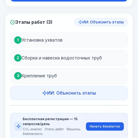
Этапы работ (3)
ИИ: Объяснить этапы
Установка ухватов
1
Сборка и навеска водосточных труб
2
Крепление труб
3
ИИ: Объяснить этапы
Этапы работ
Визуализация этапов
PRO
Бесплатная регистрация — 15
~15-30 Sek.
запросов/день
Начать бесплатно
CO₂-анализ · Этапы работ · Машины ·
Безопасность