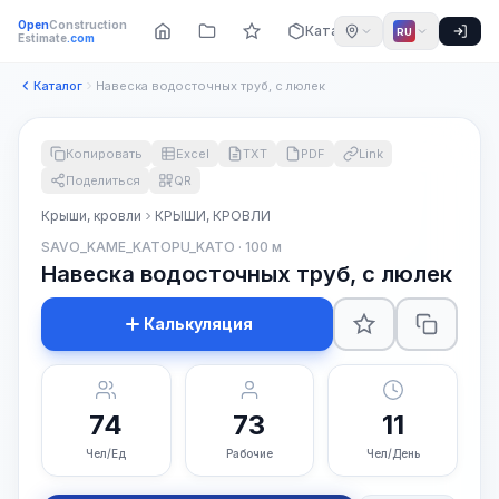
Open
Construction
Каталог
RU
Estimate
.com
Каталог
Навеска водосточных труб, с люлек
Копировать
Excel
TXT
PDF
Link
Поделиться
QR
Крыши, кровли
КРЫШИ, КРОВЛИ
SAVO_KAME_KATOPU_KATO · 100 м
Навеска водосточных труб, с люлек
Калькуляция
74
73
11
Чел/Ед
Рабочие
Чел/День