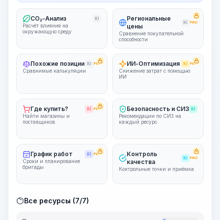
CO₂-Анализ
Региональные
KI
KI
PRO
Расчёт влияния на
цены
окружающую среду
Сравнение покупательной
способности
Похожие позиции
ИИ-Оптимизация
KI
PRO
KI
PRO
Сравнимые калькуляции
Снижение затрат с помощью
ИИ
Где купить?
Безопасность и СИЗ
KI
PRO
KI
Найти магазины и
Рекомендации по СИЗ на
поставщиков
каждый ресурс
График работ
Контроль
KI
PRO
KI
PRO
Сроки и планирование
качества
бригады
Контрольные точки и приёмка
Все ресурсы (7/7)