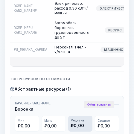
Электричество:
DXME-KANE-
расход 0.36 кВт·ч/
ЭЛЕКТРИЧЕСТВО
KADX_KARIME
маш.-ч
Автомобили
бортовые,
DXME-MEPU-
РЕСУРС
грузоподъемность
KARI_KAKAME
до 5 т
Персонал: 1 чел.-
PU_MEKAKA_KAPUKA
МАШИНИСТ
ч/маш.-ч
ТОП РЕСУРСОВ ПО СТОИМОСТИ
Абстрактные ресурсы (1)
KAVO-ME-KARI-KAME
Альтернативы
Воронка
Медиана
Мин
Макс
Среднее
₽
0,00
₽
0,00
₽
0,00
₽
0,00