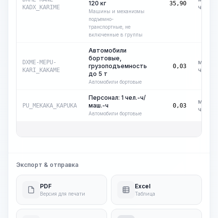
120 кг
35,90
ч
KADX_KARIME
Машины и механизмы
подъемно-
транспортные, не
включенные в группы
Автомобили
бортовые,
маш.-
DXME-MEPU-
грузоподъемность
0,03
ч
KARI_KAKAME
до 5 т
Автомобили бортовые
Персонал: 1 чел.-ч/
маш.-
маш.-ч
PU_MEKAKA_KAPUKA
0,03
ч
Автомобили бортовые
Общ
Экспорт & отправка
PDF
Excel
Версия для печати
Таблица