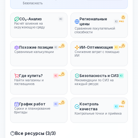
Безопасность
CO₂-Анализ
Региональные
KI
KI
PRO
Расчёт влияния на
цены
окружающую среду
Сравнение покупательной
способности
Похожие позиции
ИИ-Оптимизация
KI
PRO
KI
PRO
Сравнимые калькуляции
Снижение затрат с помощью
ИИ
Где купить?
Безопасность и СИЗ
KI
PRO
KI
Найти магазины и
Рекомендации по СИЗ на
поставщиков
каждый ресурс
График работ
Контроль
KI
PRO
KI
PRO
Сроки и планирование
качества
бригады
Контрольные точки и приёмка
Все ресурсы (3/3)