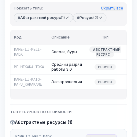
Показать типы:
Скрыть все
Абстрактный ресурс
(1)
Ресурс
(2)
Кол-
Код
Описание
Тип
во
KAME-LI-MELI-
АБСТРАКТНЫЙ
Сверла, буры
0,00
KADX
РЕСУРС
Средний разряд
ME_MEKAKA_TOKA
0,42
РЕСУРС
работы 3,0
KAME-LI-KATO-
Электроэнергия
0,59
РЕСУРС
KAPU_KAKAKAME
ТОП РЕСУРСОВ ПО СТОИМОСТИ
Абстрактные ресурсы (1)
KAME-LI-MELI-KADX