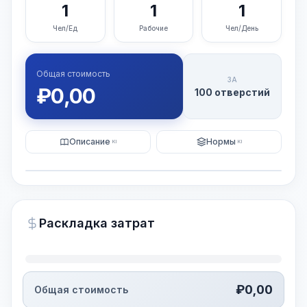
1
1
1
Чел/Ед
Рабочие
Чел/День
Общая стоимость
ЗА
₽
0,00
100 отверстий
Описание
Нормы
KI
KI
Иллюстрация
Генерация ИИ-изображения
PRO
Раскладка затрат
~15-30 Sek.
₽
0,00
Общая стоимость