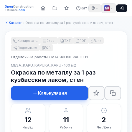
Open
Construction
Каталог
RU
Estimate
.com
Каталог
Окраска по металлу за 1 раз кузбасским лаком, стен
Копировать
Excel
TXT
PDF
Link
Поделиться
QR
Отделочные работы
МАЛЯРНЫЕ РАБОТЫ
MESA_KAPU_KAPUKA_KAPU · 100 м2
Окраска по металлу за 1 раз
кузбасским лаком, стен
Калькуляция
12
11
2
Чел/Ед
Рабочие
Чел/День