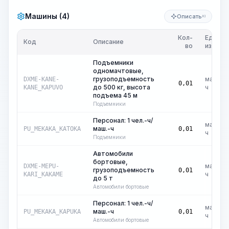
Машины (4)
Описать
KI
Кол-
Ед.
Код
Описание
во
изм.
Подъемники
одномачтовые,
грузоподъемность
маш.-
DXME-KANE-
0,01
до 500 кг, высота
ч
KANE_KAPUVO
подъема 45 м
Подъемники
Персонал: 1 чел.-ч/
маш.-
маш.-ч
PU_MEKAKA_KATOKA
0,01
ч
Подъемники
Автомобили
бортовые,
маш.-
DXME-MEPU-
грузоподъемность
0,01
ч
KARI_KAKAME
до 5 т
Автомобили бортовые
Персонал: 1 чел.-ч/
маш.-
маш.-ч
PU_MEKAKA_KAPUKA
0,01
ч
Автомобили бортовые