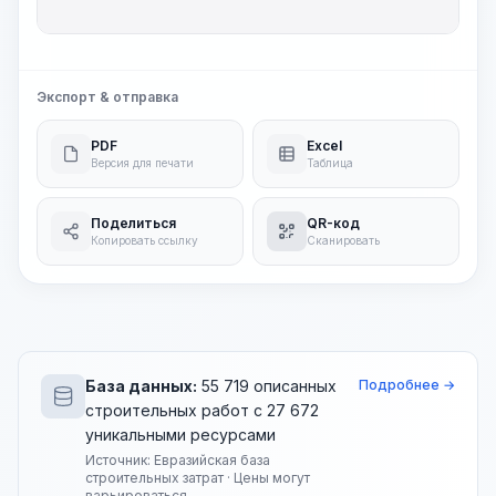
Обща
Экспорт & отправка
PDF
Excel
Версия для печати
Таблица
Поделиться
QR-код
Копировать ссылку
Сканировать
База данных:
55 719 описанных
Подробнее →
строительных работ с 27 672
уникальными ресурсами
Источник: Евразийская база
строительных затрат · Цены могут
варьироваться