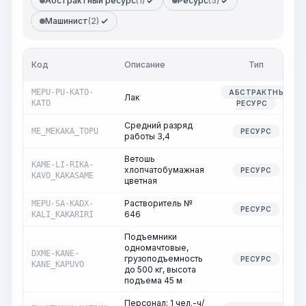
Абстрактный ресурс
(1)
Ресурс
(5)
Машинист
(2)
Код
Описание
Тип
MEPU-PU-KATO-
АБСТРАКТНЫЙ
Лак
KATO
РЕСУРС
Средний разряд
ME_MEKAKA_TOPU
РЕСУРС
работы 3,4
Ветошь
KAME-LI-RIKA-
хлопчатобумажная
РЕСУРС
KAVO_KAKASAME
цветная
Растворитель №
MEPU-SA-KADX-
РЕСУРС
646
KALI_KAKARIRI
Подъемники
одномачтовые,
DXME-KANE-
грузоподъемность
РЕСУРС
KANE_KAPUVO
до 500 кг, высота
подъема 45 м
Персонал: 1 чел.-ч/