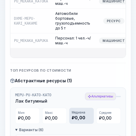
PU_MEKAKA_KATOKA
МАШИНИСТ
маш.-ч
Автомобили
бортовые,
DXME-MEPU-
РЕСУРС
грузоподъемность
KARI_KAKAME
до 5 т
Персонал: 1 чел.-ч/
PU_MEKAKA_KAPUKA
МАШИНИСТ
маш.-ч
ТОП РЕСУРСОВ ПО СТОИМОСТИ
Абстрактные ресурсы (1)
MEPU-PU-KATO-KATO
Альтернативы
Лак битумный
Медиана
Мин
Макс
Среднее
₽
0,00
₽
0,00
₽
0,00
₽
0,00
Варианты (6)