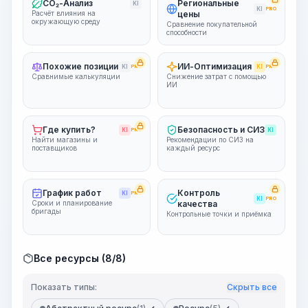
CO₂-Анализ
Региональные
KI
KI
PRO
Расчёт влияния на
цены
окружающую среду
Сравнение покупательной
способности
Похожие позиции
ИИ-Оптимизация
KI
PRO
KI
PRO
Сравнимые калькуляции
Снижение затрат с помощью
ИИ
Где купить?
Безопасность и СИЗ
KI
PRO
KI
Найти магазины и
Рекомендации по СИЗ на
поставщиков
каждый ресурс
График работ
Контроль
KI
PRO
KI
PRO
Сроки и планирование
качества
бригады
Контрольные точки и приёмка
Все ресурсы (8/8)
Показать типы:
Скрыть все