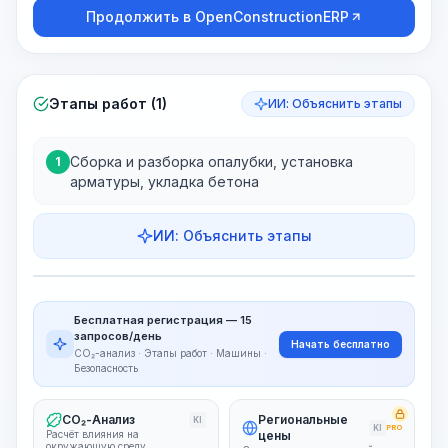
Продолжить в OpenConstructionERP
Этапы работ (1)
ИИ: Объяснить этапы
Сборка и разборка опалубки, установка
1
арматуры, укладка бетона
ИИ: Объяснить этапы
Этапы работ
Визуализация этапов
PRO
Бесплатная регистрация — 15
~15-30 Sek.
запросов/день
Начать бесплатно
CO₂-анализ · Этапы работ · Машины ·
Безопасность
CO₂-Анализ
Региональные
KI
KI
PRO
Расчёт влияния на
цены
окружающую среду