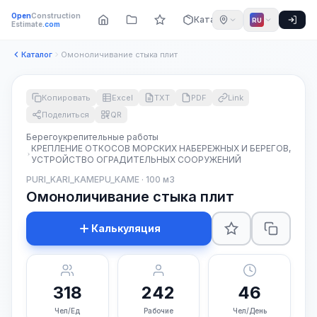
Open
Construction
Каталог
RU
Estimate
.com
Каталог
Омоноличивание стыка плит
Копировать
Excel
TXT
PDF
Link
Поделиться
QR
Берегоукрепительные работы
КРЕПЛЕНИЕ ОТКОСОВ МОРСКИХ НАБЕРЕЖНЫХ И БЕРЕГОВ,
УСТРОЙСТВО ОГРАДИТЕЛЬНЫХ СООРУЖЕНИЙ
PURI_KARI_KAMEPU_KAME · 100 м3
Омоноличивание стыка плит
Калькуляция
318
242
46
Чел/Ед
Рабочие
Чел/День