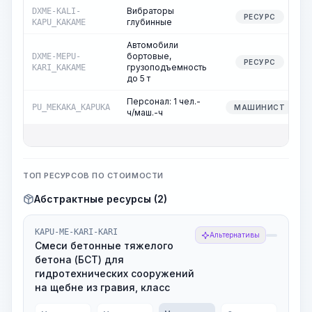
Вибраторы
DXME-KALI-
РЕСУРС
глубинные
KAPU_KAKAME
Автомобили
бортовые,
DXME-MEPU-
РЕСУРС
грузоподъемность
KARI_KAKAME
до 5 т
Персонал: 1 чел.-
PU_MEKAKA_KAPUKA
МАШИНИСТ
ч/маш.-ч
ТОП РЕСУРСОВ ПО СТОИМОСТИ
Абстрактные ресурсы (2)
KAPU-ME-KARI-KARI
Альтернативы
Смеси бетонные тяжелого
бетона (БСТ) для
гидротехнических сооружений
на щебне из гравия, класс