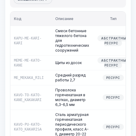
Код
Описание
Тип
Смеси бетонные
тяжелого бетона
KAPU-ME-KARI-
АБСТРАКТНЫЙ
для
KARI
РЕСУРС
гидротехнических
сооружений
MEME-ME-KATO-
АБСТРАКТНЫЙ
Щиты из досок
KANE
РЕСУРС
Средний разряд
ME_MEKAKA_RILI
РЕСУРС
работы 2,7
Проволока
горячекатаная в
KAVO-TO-KATO-
РЕСУРС
мотках, диаметр
KANE_KAKAKARI
6,3-6,5 мм
Сталь арматурная
горячекатаная
периодического
KAVO-PU-KATO-
РЕСУРС
профиля, класс A-
KATO_KAKARISA
II, диаметр 20-22