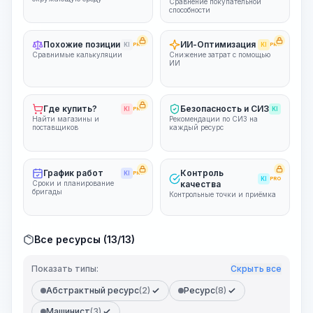
Сравнение покупательной
способности
Похожие позиции
ИИ-Оптимизация
KI
PRO
KI
PRO
Сравнимые калькуляции
Снижение затрат с помощью
ИИ
Где купить?
Безопасность и СИЗ
KI
PRO
KI
Найти магазины и
Рекомендации по СИЗ на
поставщиков
каждый ресурс
График работ
Контроль
KI
PRO
KI
PRO
Сроки и планирование
качества
бригады
Контрольные точки и приёмка
Все ресурсы (13/13)
Показать типы:
Скрыть все
Абстрактный ресурс
(2)
Ресурс
(8)
Машинист
(3)