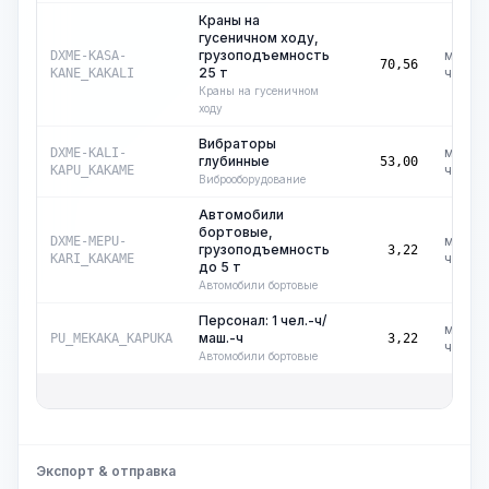
Краны на
гусеничном ходу,
грузоподъемность
маш.-
DXME-KASA-
70,56
25 т
ч
KANE_KAKALI
Краны на гусеничном
ходу
Вибраторы
маш.-
DXME-KALI-
глубинные
53,00
ч
KAPU_KAKAME
Виброоборудование
Автомобили
бортовые,
маш.-
DXME-MEPU-
грузоподъемность
3,22
ч
KARI_KAKAME
до 5 т
Автомобили бортовые
Персонал: 1 чел.-ч/
маш.-
маш.-ч
PU_MEKAKA_KAPUKA
3,22
ч
Автомобили бортовые
Общ
Экспорт & отправка