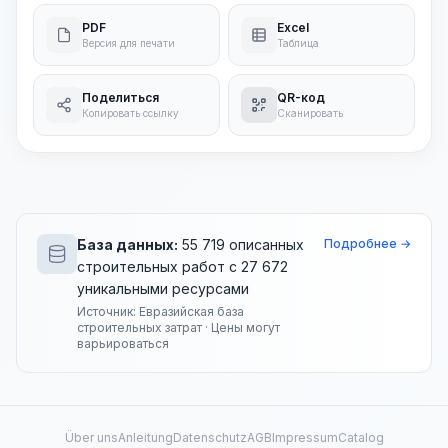
PDF
Excel
Версия для печати
Таблица
Поделиться
QR-код
Копировать ссылку
Сканировать
База данных:
55 719 описанных
Подробнее →
строительных работ с 27 672
уникальными ресурсами
Источник: Евразийская база
строительных затрат · Цены могут
варьироваться
Über uns
Anleitung
Datenschutz
AGB
Impressum
Catalog