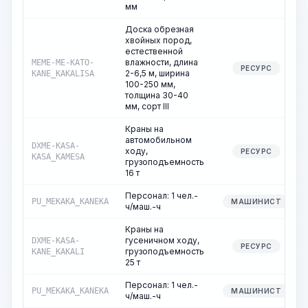
мм
Доска обрезная
хвойных пород,
естественной
влажности, длина
MEME-ME-KATO-
РЕСУРС
2-6,5 м, ширина
KANE_KAKALISA
100-250 мм,
толщина 30-40
мм, сорт III
Краны на
автомобильном
DXME-KASA-
ходу,
РЕСУРС
KASA_KAMESA
грузоподъемность
16 т
Персонал: 1 чел.-
PU_MEKAKA_KANEKA
МАШИНИСТ
ч/маш.-ч
Краны на
гусеничном ходу,
DXME-KASA-
РЕСУРС
грузоподъемность
KANE_KAKALI
25 т
Персонал: 1 чел.-
PU_MEKAKA_KANEKA
МАШИНИСТ
ч/маш.-ч