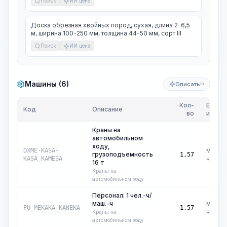
Поиск
ИИ цена
Доска обрезная хвойных пород, сухая, длина 2-6,5
м, ширина 100-250 мм, толщина 44-50 мм, сорт III
Поиск
ИИ цена
Машины (6)
Описать
KI
Кол-
Ед.
Код
Описание
во
изм.
Краны на
автомобильном
ходу,
маш.-
DXME-KASA-
грузоподъемность
1,57
ч
KASA_KAMESA
16 т
Краны на
автомобильном ходу
Персонал: 1 чел.-ч/
маш.-ч
маш.-
PU_MEKAKA_KANEKA
1,57
ч
Краны на
автомобильном ходу