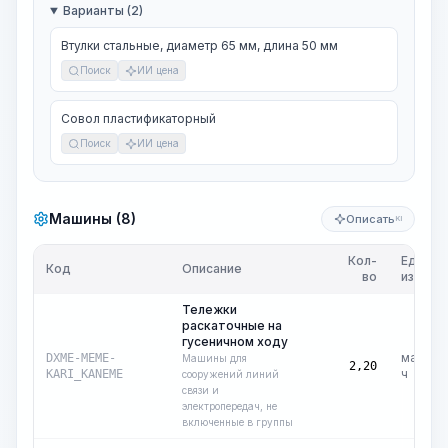
Варианты (2)
Втулки стальные, диаметр 65 мм, длина 50 мм
Поиск
ИИ цена
Совол пластификаторный
Поиск
ИИ цена
Машины (8)
Описать
KI
Кол-
Ед.
Код
Описание
во
изм.
Тележки
раскаточные на
гусеничном ходу
маш.-
DXME-MEME-
Машины для
2,20
ч
KARI_KANEME
сооружений линий
связи и
электропередач, не
включенные в группы