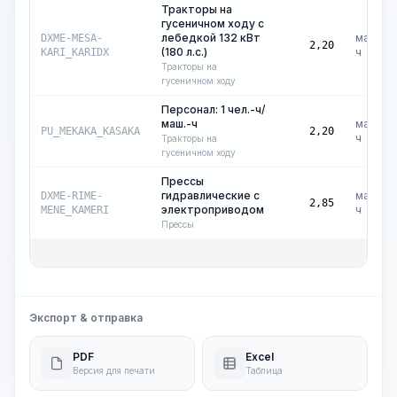
Тракторы на
гусеничном ходу с
лебедкой 132 кВт
маш.-
DXME-MESA-
2,20
(180 л.с.)
ч
KARI_KARIDX
Тракторы на
гусеничном ходу
Персонал: 1 чел.-ч/
маш.-ч
маш.-
PU_MEKAKA_KASAKA
2,20
ч
Тракторы на
гусеничном ходу
Прессы
гидравлические с
маш.-
DXME-RIME-
2,85
электроприводом
ч
MENE_KAMERI
Прессы
Обща
Экспорт & отправка
PDF
Excel
Версия для печати
Таблица