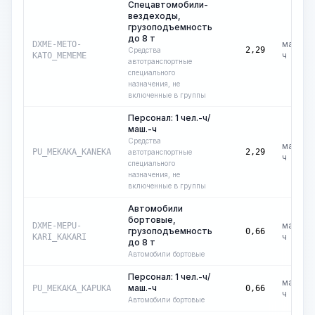
Спецавтомобили-
вездеходы,
грузоподъемность
до 8 т
маш.-
DXME-METO-
2,29
Средства
ч
KATO_MEMEME
автотранспортные
специального
назначения, не
включенные в группы
Персонал: 1 чел.-ч/
маш.-ч
Средства
маш.-
PU_MEKAKA_KANEKA
2,29
автотранспортные
ч
специального
назначения, не
включенные в группы
Автомобили
бортовые,
маш.-
DXME-MEPU-
грузоподъемность
0,66
ч
KARI_KAKARI
до 8 т
Автомобили бортовые
Персонал: 1 чел.-ч/
маш.-
маш.-ч
PU_MEKAKA_KAPUKA
0,66
ч
Автомобили бортовые