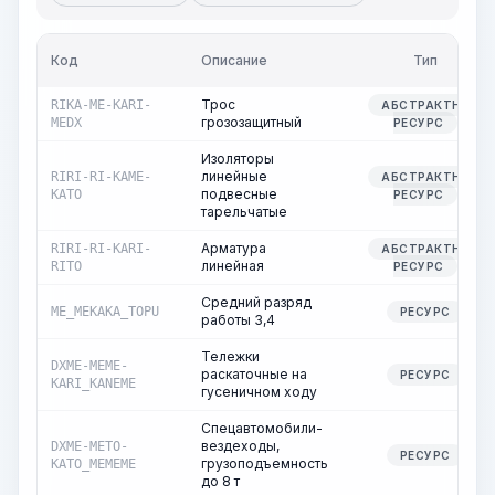
Код
Описание
Тип
Трос
RIKA-ME-KARI-
АБСТРАКТНЫЙ
грозозащитный
MEDX
РЕСУРС
Изоляторы
линейные
RIRI-RI-KAME-
АБСТРАКТНЫЙ
подвесные
KATO
РЕСУРС
тарельчатые
Арматура
RIRI-RI-KARI-
АБСТРАКТНЫЙ
линейная
RITO
РЕСУРС
Средний разряд
ME_MEKAKA_TOPU
РЕСУРС
работы 3,4
Тележки
DXME-MEME-
раскаточные на
РЕСУРС
KARI_KANEME
гусеничном ходу
Спецавтомобили-
вездеходы,
DXME-METO-
РЕСУРС
грузоподъемность
KATO_MEMEME
до 8 т