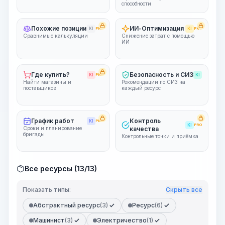
способности
Похожие позиции
ИИ-Оптимизация
KI
PRO
KI
PRO
Сравнимые калькуляции
Снижение затрат с помощью
ИИ
Где купить?
Безопасность и СИЗ
KI
PRO
KI
Найти магазины и
Рекомендации по СИЗ на
поставщиков
каждый ресурс
График работ
Контроль
KI
PRO
KI
PRO
Сроки и планирование
качества
бригады
Контрольные точки и приёмка
Все ресурсы (13/13)
Показать типы:
Скрыть все
Абстрактный ресурс
(3)
Ресурс
(6)
Машинист
(3)
Электричество
(1)