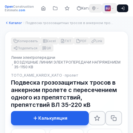
Open
Construction
Каталог
RU
Estimate
.com
Каталог
Подвеска грозозащитных тросов в анкерном пролете с пересечен...
Копировать
Excel
TXT
PDF
Link
Поделиться
QR
Линии электропередачи
ВОЗДУШНЫЕ ЛИНИИ ЭЛЕКТРОПЕРЕДАЧИ НАПРЯЖЕНИЕМ
35-1150 КВ
TOTO_KAME_KARIDX_KATO · пролет
Подвеска грозозащитных тросов в
анкерном пролете с пересечением
одного из препятствий,
препятствий ВЛ 35-220 кВ
Калькуляция