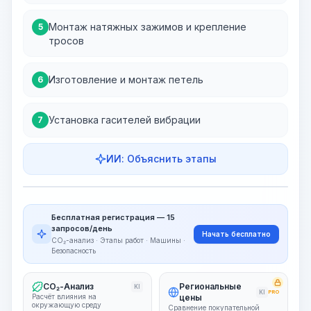
Монтаж натяжных зажимов и крепление
5
тросов
Изготовление и монтаж петель
6
Установка гасителей вибрации
7
ИИ: Объяснить этапы
Этапы работ
Визуализация этапов
PRO
Бесплатная регистрация — 15
~15-30 Sek.
запросов/день
Начать бесплатно
CO₂-анализ · Этапы работ · Машины ·
Безопасность
CO₂-Анализ
Региональные
KI
KI
PRO
Расчёт влияния на
цены
окружающую среду
Сравнение покупательной