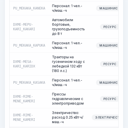
Персонал: 1 чел.-
PU_MEKAKA_KANEKA
МАШИНИСТ
ч/маш.-ч
Автомобили
бортовые,
DXME-MEPU-
РЕСУРС
грузоподъемность
KARI_KAKARI
до 8 т
Персонал: 1 чел.-
PU_MEKAKA_KAPUKA
МАШИНИСТ
ч/маш.-ч
Тракторы на
гусеничном ходу с
DXME-MESA-
РЕСУРС
лебедкой 132 кВт
KARI_KARIDX
(180 л.с.)
Персонал: 1 чел.-
PU_MEKAKA_KASAKA
МАШИНИСТ
ч/маш.-ч
Прессы
DXME-RIME-
гидравлические с
РЕСУРС
MENE_KAMERI
электроприводом
Электричество:
DXME-RIME-
расход 0.25 кВт·ч/
ЭЛЕКТРИЧЕСТВО
MENE_KAMERI
маш.-ч