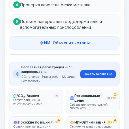
Проверка качества резки металла
4
Подъем наверх электрододержателя и
5
вспомогательных приспособлений
ИИ: Объяснить этапы
Этапы работ
Визуализация этапов
PRO
Бесплатная регистрация — 15
~15-30 Sek.
запросов/день
Начать бесплатно
CO₂-анализ · Этапы работ · Машины ·
Безопасность
CO₂-Анализ
Региональные
KI
KI
PRO
Расчёт влияния на
цены
окружающую среду
Сравнение покупательной
способности
Похожие позиции
ИИ-Оптимизация
KI
PRO
KI
PRO
Сравнимые калькуляции
Снижение затрат с помощью