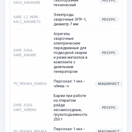
газообразный
РЕСУРС
KAVO_KAKAKAME
технический
Электроды
KAME-LI-MEME-
сварочные ЭПР-1,
РЕСУРС
KALI_KAKANETO
диаметр 7 мм
Агрегаты
сварочные
электрические
передвижные для
DXME-RIKA-
подводной сварки
РЕСУРС
KAME_KAKAME
и резки металлов в
комплекте с
дизельным
генератором
Персонал: 1 чел.-
PU_MEKAKA_KANEKA
МАШИНИСТ
ч/маш.-ч
Баржи при работе
на открытом
рейде
DXME-RIKA-
РЕСУРС
несамоходные,
KARI_KAMEKA
грузоподъемность
250 т
Персонал: 1 чел.-
PU_MEKAKA_MEKAKA
МАШИНИСТ