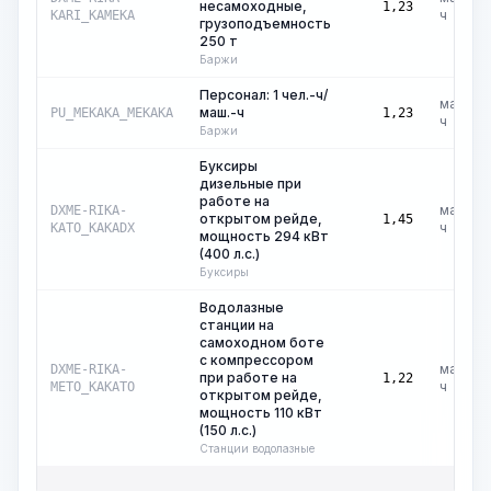
несамоходные,
1,23
ч
KARI_KAMEKA
грузоподъемность
250 т
Баржи
Персонал: 1 чел.-ч/
маш.-
маш.-ч
PU_MEKAKA_MEKAKA
1,23
ч
Баржи
Буксиры
дизельные при
работе на
маш.-
DXME-RIKA-
открытом рейде,
1,45
ч
KATO_KAKADX
мощность 294 кВт
(400 л.с.)
Буксиры
Водолазные
станции на
самоходном боте
с компрессором
маш.-
DXME-RIKA-
при работе на
1,22
ч
METO_KAKATO
открытом рейде,
мощность 110 кВт
(150 л.с.)
Станции водолазные
Обща