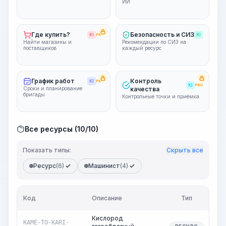
ИИ
Где купить?
Безопасность и СИЗ
KI
PRO
KI
Найти магазины и
Рекомендации по СИЗ на
поставщиков
каждый ресурс
График работ
Контроль
KI
PRO
KI
PRO
Сроки и планирование
качества
бригады
Контрольные точки и приёмка
Все ресурсы (10/10)
Показать типы:
Скрыть все
Ресурс
(6)
Машинист
(4)
Код
Описание
Тип
Кислород
KAME-TO-KARI-