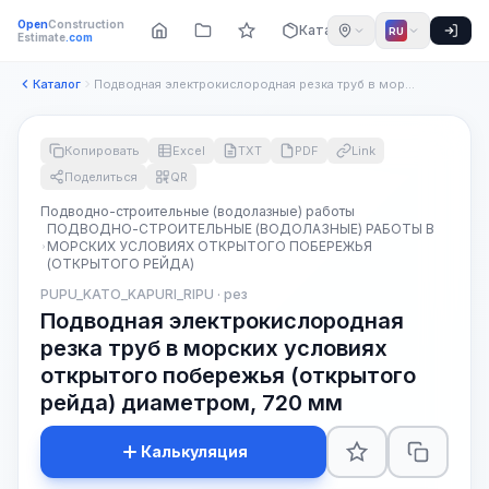
Open
Construction
Каталог
RU
Estimate
.com
Каталог
Подводная электрокислородная резка труб в морских условиях о...
Копировать
Excel
TXT
PDF
Link
Поделиться
QR
Подводно-строительные (водолазные) работы
ПОДВОДНО-СТРОИТЕЛЬНЫЕ (ВОДОЛАЗНЫЕ) РАБОТЫ В
МОРСКИХ УСЛОВИЯХ ОТКРЫТОГО ПОБЕРЕЖЬЯ
(ОТКРЫТОГО РЕЙДА)
PUPU_KATO_KAPURI_RIPU · рез
Подводная электрокислородная
резка труб в морских условиях
открытого побережья (открытого
рейда) диаметром, 720 мм
Калькуляция