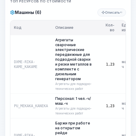
ТОП РЕСУРСОВ ПО СТОИМОСТИ
Машины (6)
Описать
KI
Кол-
Ед.
Код
Описание
во
изм.
Агрегаты
сварочные
электрические
передвижные для
подводной сварки
маш.-
DXME-RIKA-
и резки металлов в
1,23
ч
KAME_KAKAME
комплекте с
дизельным
генератором
Агрегаты для подводно-
технических работ
Персонал: 1 чел.-ч/
маш.-ч
маш.-
PU_MEKAKA_KANEKA
1,23
ч
Агрегаты для подводно-
технических работ
Баржи при работе
на открытом
рейде
маш.-
DXME-RIKA-