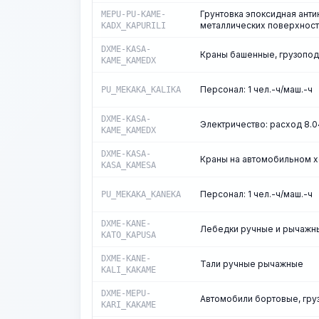
Грунтовка эпоксидная ант
MEPU-PU-KAME-
металлических поверхносте
KADX_KAPURILI
DXME-KASA-
Краны башенные, грузоподъ
KAME_KAMEDX
Персонал: 1 чел.-ч/маш.-ч
PU_MEKAKA_KALIKA
DXME-KASA-
Электричество: расход 8.04
KAME_KAMEDX
DXME-KASA-
Краны на автомобильном хо
KASA_KAMESA
Персонал: 1 чел.-ч/маш.-ч
PU_MEKAKA_KANEKA
DXME-KANE-
Лебедки ручные и рычажные
KATO_KAPUSA
DXME-KANE-
Тали ручные рычажные
KALI_KAKAME
DXME-MEPU-
Автомобили бортовые, гру
KARI_KAKAME