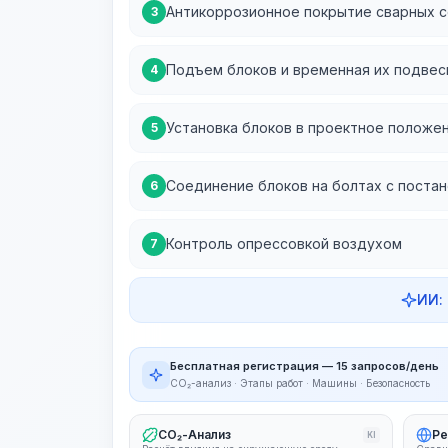
Антикоррозионное покрытие сварных 
3
Подъем блоков и временная их подвес
4
Установка блоков в проектное положе
5
Соединение блоков на болтах с поста
6
Контроль опрессовкой воздухом
7
ИИ:
Бесплатная регистрация — 15 запросов/день
CO₂-анализ · Этапы работ · Машины · Безопасность
CO₂-Анализ
Ре
KI