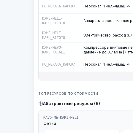
Персонал: 1 чел.-ч/маш.-ч
PU_MEKAKA_KAPUKA
DXME-MELI-
Аппараты сварочные для ру
KAPU_RITOTO
DXME-MELI-
Электричество: расход 3.7 
KAPU_RITOTO
Компрессоры винтовые пер
DXME-MEVO-
давление до 0,7 МПа (7 ат
KAME_KAKALI
Персонал: 1 чел.-ч/маш.-ч
PU_MEKAKA_KAPUKA
ТОП РЕСУРСОВ ПО СТОИМОСТИ
Абстрактные ресурсы (6)
KAVO-ME-KARI-MELI
Сетка