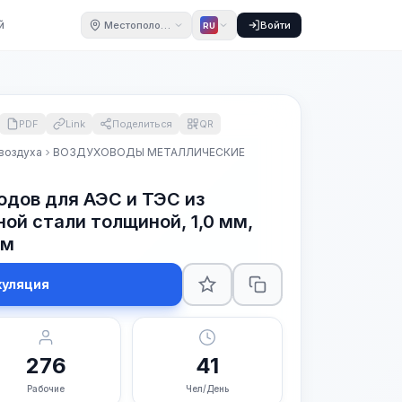
й
Местоположение
Войти
RU
PDF
Link
Поделиться
QR
воздуха
ВОЗДУХОВОДЫ МЕТАЛЛИЧЕСКИЕ
одов для АЭС и ТЭС из
ой стали толщиной, 1,0 мм,
мм
куляция
276
41
Рабочие
Чел/День