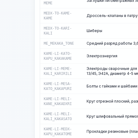
Заглушки питометражных 
MEME
MEDX-TO-KAME-
Дроссель-клапаны в патр
KAME
MEDX-TO-KARI-
Шиберы
KALI
Средний разряд работы 3,
ME_MEKAKA_TONE
KAME-LI-KATO-
Электроэнергия
KAPU_KAKAKAME
Электроды сварочные для 
KAME-LI-MEME-
13/45, Э42А, диаметр 4-5 м
KALI_KARIRILI
KAME-LI-MESA-
Болты с гайками и шайбам
KATO_KAKAPURI
KAME-LI-MELI-
Круг отрезной плоский, р
KANE_KAKADXRI
KAME-LI-MELI-
Круг шлифовальный прямог
KALI_KAKASATO
KAME-LI-MEDX-
Прокладки резиновые (пла
KAPU_KAKATOME