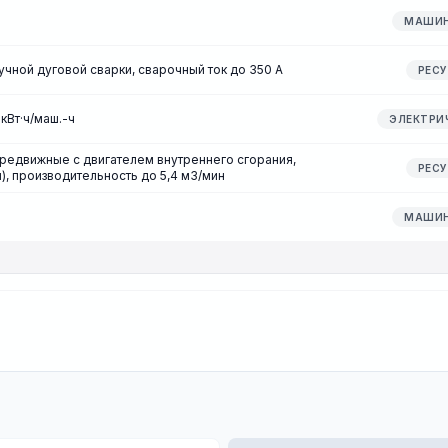
МАШИ
чной дуговой сварки, сварочный ток до 350 А
РЕС
кВт·ч/маш.-ч
ЭЛЕКТРИ
едвижные с двигателем внутреннего сгорания,
РЕС
м), производительность до 5,4 м3/мин
МАШИ