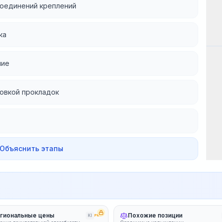
соединений креплений
ка
Эт
ние
новкой прокладок
 Объяснить этапы
гиональные цены
Похожие позиции
KI
PRO