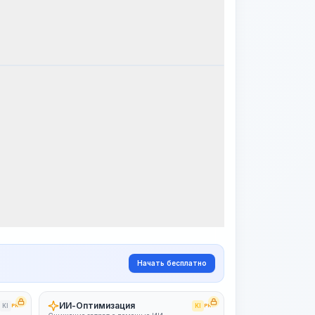
апы работ
Визуализация этапов
PRO
~15-30 Sek.
Начать бесплатно
ИИ-Оптимизация
KI
PRO
KI
PRO