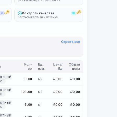
Снижение затрат с помощью ИИ
Контроль качества
KI
PRO
KI
PRO
Контрольные точки и приёмка
Скрыть все
Кол-
Ед.
Цена/
Общая
п
во
изм.
Ед
цена
АКТНЫЙ
м2
₽
0,00
₽
0,00
0,00
РС
АКТНЫЙ
м2
₽
0,00
₽
0,00
100,00
РС
АКТНЫЙ
кг
₽
0,00
₽
0,00
0,00
РС
АКТНЫЙ