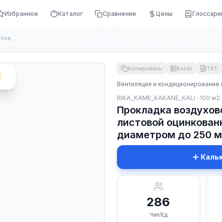
Избранное
Каталог
Сравнение
Цены
Глоссари
Прокладка воздуховодов для АЭС и ТЭС из листовой оцинкованно...
Копировать
Excel
TXT
Вентиляция и кондиционирование 
RIKA_KAME_KAKANE_KALI · 100 м2
Прокладка воздухов
листовой оцинкованн
диаметром до 250 
Каль
286
Чел/Ед