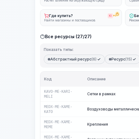
Расчёт влияния на окружающую среду
Сравн
Где купить?
Бе
KI
PRO
Найти магазины и поставщиков
Реком
Все ресурсы (27/27)
Показать типы:
Абстрактный ресурс
(6)
Ресурс
(15)
Код
Описание
KAVO-ME-KARI-
Сетки в рамках
MELI
MEDX-ME-KAME-
Воздуховоды металлическ
KATO
MEDX-ME-KAME-
Крепления
MEME
MEDX-ME-KAME-