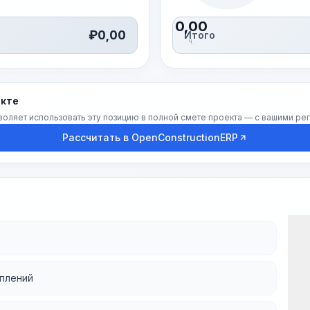
0,00
₽
0,00
Итого
ч.
екте
воляет использовать эту позицию в полной смете проекта — с вашими р
Рассчитать в OpenConstructionERP
еплений