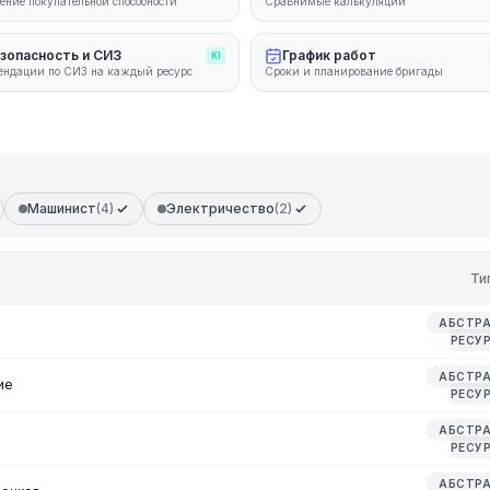
ение покупательной способности
Сравнимые калькуляции
зопасность и СИЗ
График работ
KI
ендации по СИЗ на каждый ресурс
Сроки и планирование бригады
Машинист
(4)
Электричество
(2)
Ти
АБСТР
РЕСУ
АБСТР
ие
РЕСУ
АБСТР
РЕСУ
АБСТР