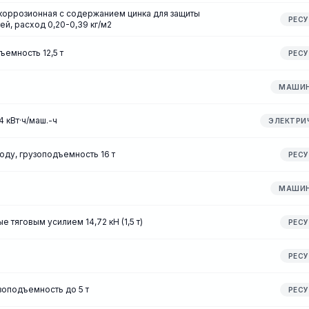
икоррозионная с содержанием цинка для защиты
РЕС
й, расход 0,20-0,39 кг/м2
емность 12,5 т
РЕС
МАШИ
 кВт·ч/маш.-ч
ЭЛЕКТРИ
ду, грузоподъемность 16 т
РЕС
МАШИ
 тяговым усилием 14,72 кН (1,5 т)
РЕС
РЕС
зоподъемность до 5 т
РЕС