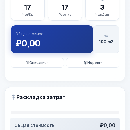
17
17
3
Чел/Ед
Рабочие
Чел/День
Общая стоимость
ЗА
₽
0,00
100 м2
Описание
Нормы
KI
KI
Иллюстрация
Генерация ИИ-изображения
PRO
Раскладка затрат
~15-30 Sek.
₽
0,00
Общая стоимость