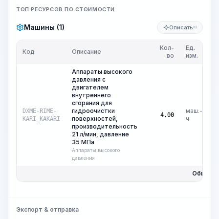
ТОП РЕСУРСОВ ПО СТОИМОСТИ
Машины (1)
Описать
KI
Кол-
Ед.
Ц
Код
Описание
во
изм.
Аппараты высокого
давления с
двигателем
внутреннего
сгорания для
гидроочистки
маш.-
DXME-RIME-
₽
4,00
поверхностей,
ч
KARI_KAKARI
производительность
21 л/мин, давление
35 МПа
Аппараты высокого
давления
Общая ц
Экспорт & отправка