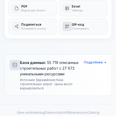
PDF
Excel
Версия для печати
Таблица
Поделиться
QR-код
Копировать ссылку
Сканировать
База данных:
55 719 описанных
Подробнее →
строительных работ с 27 672
уникальными ресурсами
Источник: Евразийская база
строительных затрат · Цены могут
варьироваться
Über uns
Anleitung
Datenschutz
AGB
Impressum
Catalog