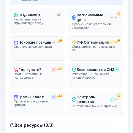
CO₂-Анализ
Региональные
KI
KI
PRO
Расчёт влияния на
цены
окружающую среду
Сравнение покупательной
способности
Похожие позиции
ИИ-Оптимизация
KI
PRO
KI
PRO
Сравнимые калькуляции
Снижение затрат с помощью
ИИ
Где купить?
Безопасность и СИЗ
KI
PRO
KI
Найти магазины и
Рекомендации по СИЗ на
поставщиков
каждый ресурс
График работ
Контроль
KI
PRO
KI
PRO
Сроки и планирование
качества
бригады
Контрольные точки и приёмка
Все ресурсы (3/3)