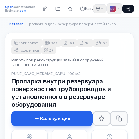
Open
Construction
Каталог
RU
Estimate
.com
Каталог
Пропарка внутри резервуара поверхностей трубопроводов и уста...
Копировать
Excel
TXT
PDF
Link
Поделиться
QR
Работы при реконструкции зданий и сооружений
ПРОЧИЕ РАБОТЫ
PUNE_KAVO_MEKAME_KAPU · 100 м2
Пропарка внутри резервуара
поверхностей трубопроводов и
установленного в резервуаре
оборудования
Калькуляция