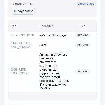
Показать типы:
Скрыть все
Ресурс
(3)
Кол-
Код
Описание
Тип
во
Рабочий 3 разряда
RI_MEKAKA_KATO
16,48
РЕСУРС
KAME-LI-KATO-
Вода
4,11
РЕСУРС
KAME_KAKAKAME
Аппараты высокого
давления с
двигателем
внутреннего
сгорания для
DXME-RIME-
4,00
РЕСУРС
гидроочистки
KARI_KAKARI
поверхностей,
производительность
21 л/мин, давление
35 МПа