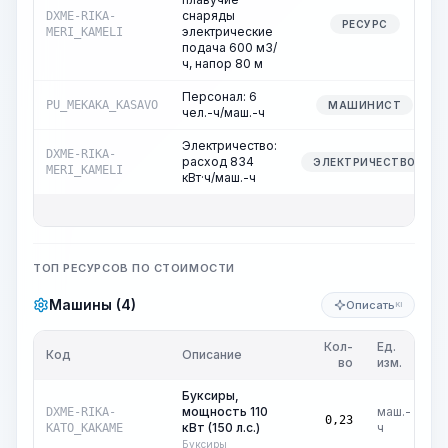
снаряды
DXME-RIKA-
РЕСУРС
электрические
MERI_KAMELI
подача 600 м3/
ч, напор 80 м
Персонал: 6
PU_MEKAKA_KASAVO
МАШИНИСТ
чел.-ч/маш.-ч
Электричество:
DXME-RIKA-
расход 834
ЭЛЕКТРИЧЕСТВО
MERI_KAMELI
кВт·ч/маш.-ч
ТОП РЕСУРСОВ ПО СТОИМОСТИ
Машины (4)
Описать
KI
Кол-
Ед.
Ц
Код
Описание
во
изм.
Буксиры,
мощность 110
маш.-
DXME-RIKA-
₽
0,23
кВт (150 л.с.)
ч
KATO_KAKAME
Буксиры