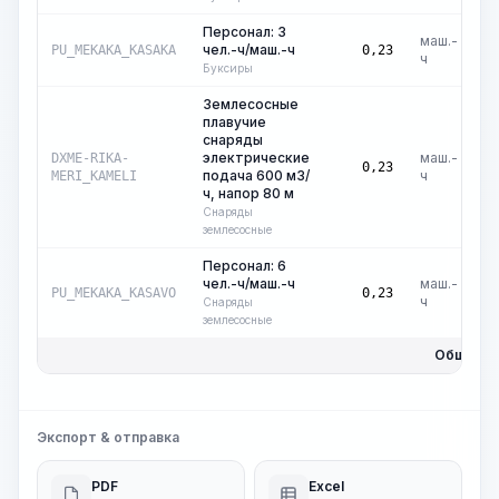
Персонал: 3
маш.-
чел.-ч/маш.-ч
₽
PU_MEKAKA_KASAKA
0,23
ч
Буксиры
Землесосные
плавучие
снаряды
электрические
маш.-
DXME-RIKA-
₽
0,23
подача 600 м3/
ч
MERI_KAMELI
ч, напор 80 м
Снаряды
землесосные
Персонал: 6
чел.-ч/маш.-ч
маш.-
₽
PU_MEKAKA_KASAVO
0,23
ч
Снаряды
землесосные
Общая ц
Экспорт & отправка
PDF
Excel