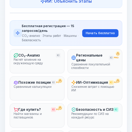
ИИ: Объяснить этапы
Этапы работ
Визуализация этапов
PRO
Бесплатная регистрация — 15
~15-30 Sek.
запросов/день
Начать бесплатно
CO₂-анализ · Этапы работ · Машины ·
Безопасность
CO₂-Анализ
Региональные
KI
KI
PRO
Расчёт влияния на
цены
окружающую среду
Сравнение покупательной
способности
Похожие позиции
ИИ-Оптимизация
KI
PRO
KI
PRO
Сравнимые калькуляции
Снижение затрат с помощью
ИИ
Где купить?
Безопасность и СИЗ
KI
PRO
KI
Найти магазины и
Рекомендации по СИЗ на
поставщиков
каждый ресурс