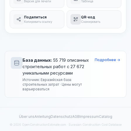
Версия для печати
Таблица
Поделиться
QR-код
Копировать ссылку
Сканировать
База данных:
55 719 описанных
Подробнее →
строительных работ с 27 672
уникальными ресурсами
Источник: Евразийская база
строительных затрат · Цены могут
варьироваться
Über uns
Anleitung
Datenschutz
AGB
Impressum
Catalog
© 2026 OpenConstructionEstimate.com · Eurasian Construction Cost Database