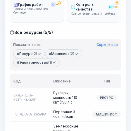
График работ
Контроль
KI
PRO
KI
PRO
Сроки и планирование
качества
бригады
Контрольные точки и приёмка
Все ресурсы (5/5)
Показать типы:
Скрыть все
Ресурс
(2)
Машинист
(2)
Электричество
(1)
Код
Описание
Тип
Буксиры,
DXME-RIKA-
мощность 110
РЕСУРС
KATO_KAKAME
кВт (150 л.с.)
Персонал: 3
PU_MEKAKA_KASAKA
МАШИНИСТ
чел.-ч/маш.-ч
Землесосные
плавучие