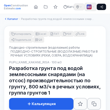
Open
Construction
Каталог
RU
Estimate
.com
Каталог
Разработка грунта под водой землесосными снарядами (на отсос...
Копировать
Excel
TXT
PDF
Link
Поделиться
QR
Подводно-строительные (водолазные) работы
ПОДВОДНО-СТРОИТЕЛЬНЫЕ (ВОДОЛАЗНЫЕ) РАБОТЫ В
РЕЧНЫХ УСЛОВИЯХ (РЕКИ, ОЗЕРА, ВОДОХРАНИЛИЩА)
PUPU_KAME_KAKANE_RISA · 100 м3
Разработка грунта под водой
землесосными снарядами (на
отсос) производительностью по
грунту, 800 м3/ч в речных условиях,
группа грунтов 1
Калькуляция