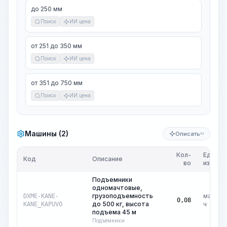
до 250 мм
Поиск
ИИ цена
от 251 до 350 мм
Поиск
ИИ цена
от 351 до 750 мм
Поиск
ИИ цена
Машины (2)
Описать
KI
Кол-
Ед.
Код
Описание
во
изм.
Подъемники
одномачтовые,
грузоподъемность
маш.-
DXME-KANE-
0,08
до 500 кг, высота
ч
KANE_KAPUVO
подъема 45 м
Подъемники