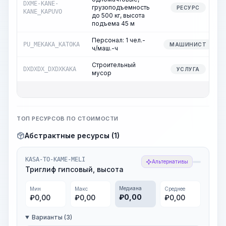
DXME-KANE-
грузоподъемность
РЕСУРС
KANE_KAPUVO
до 500 кг, высота
подъема 45 м
Персонал: 1 чел.-
PU_MEKAKA_KATOKA
МАШИНИСТ
ч/маш.-ч
Строительный
DXDXDX_DXDXKAKA
УСЛУГА
мусор
ТОП РЕСУРСОВ ПО СТОИМОСТИ
Абстрактные ресурсы (1)
KASA-TO-KAME-MELI
Альтернативы
Триглиф гипсовый, высота
Медиана
Мин
Макс
Среднее
₽
0,00
₽
0,00
₽
0,00
₽
0,00
Варианты (3)