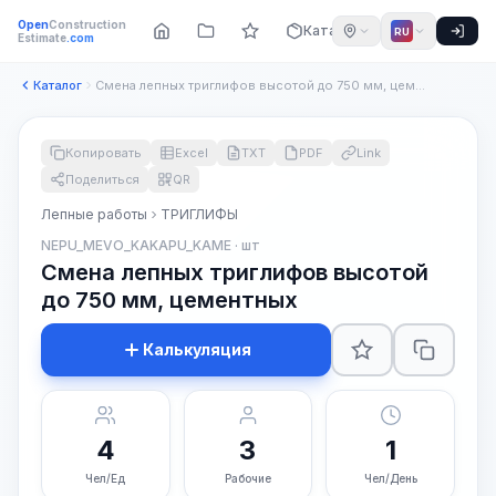
Open
Construction
Каталог
RU
Estimate
.com
Каталог
Смена лепных триглифов высотой до 750 мм, цементных
Копировать
Excel
TXT
PDF
Link
Поделиться
QR
Лепные работы
ТРИГЛИФЫ
NEPU_MEVO_KAKAPU_KAME · шт
Смена лепных триглифов высотой
до 750 мм, цементных
Калькуляция
4
3
1
Чел/Ед
Рабочие
Чел/День