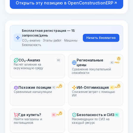
Открыть эту позицию в OpenConstructionERP
Бесплатная регистрация — 15
запросов/день
Начать бесплатно
CO₂-анализ · Этапы работ · Машины ·
Безопасность
CO₂-Анализ
Региональные
KI
KI
PRO
Расчёт влияния на
цены
окружающую среду
Сравнение покупательной
способности
Похожие позиции
ИИ-Оптимизация
KI
PRO
KI
PRO
Сравнимые калькуляции
Снижение затрат с помощью
ИИ
Где купить?
Безопасность и СИЗ
KI
PRO
KI
Найти магазины и
Рекомендации по СИЗ на
поставщиков
каждый ресурс