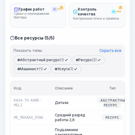
График работ
Контроль
KI
PRO
KI
PRO
Сроки и планирование
качества
бригады
Контрольные точки и приёмка
Все ресурсы (5/5)
Показать типы:
Скрыть все
Абстрактный ресурс
(1)
Ресурс
(2)
Машинист
(1)
Услуга
(1)
Код
Описание
Тип
KASA-TO-KAME-
АБСТРАКТНЫЙ
Детали
MELI
РЕСУРС
Средний разряд
ME_MEKAKA_RINE
РЕСУРС
работы 2,6
Подъемники
одномачтовые,