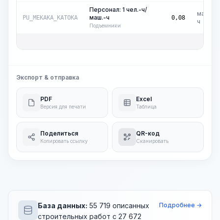
Персонал: 1 чел.-ч/
маш.-
маш.-ч
PU_MEKAKA_KATOKA
0,08
ч
Подъемники
Обща
Экспорт & отправка
PDF
Excel
Версия для печати
Таблица
Поделиться
QR-код
Копировать ссылку
Сканировать
База данных:
55 719 описанных
Подробнее →
строительных работ с 27 672