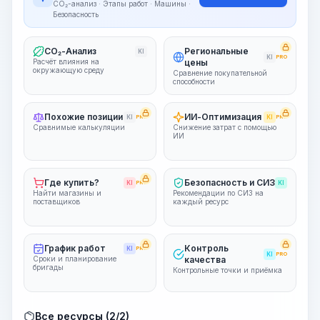
CO₂-анализ · Этапы работ · Машины ·
Безопасность
CO₂-Анализ
Региональные
KI
KI
PRO
Расчёт влияния на
цены
окружающую среду
Сравнение покупательной
способности
Похожие позиции
ИИ-Оптимизация
KI
PRO
KI
PRO
Сравнимые калькуляции
Снижение затрат с помощью
ИИ
Где купить?
Безопасность и СИЗ
KI
PRO
KI
Найти магазины и
Рекомендации по СИЗ на
поставщиков
каждый ресурс
График работ
Контроль
KI
PRO
KI
PRO
Сроки и планирование
качества
бригады
Контрольные точки и приёмка
Все ресурсы (2/2)