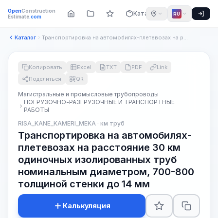
Open
Construction
Каталог
RU
Estimate
.com
Каталог
Транспортировка на автомобилях-плетевозах на расстояние 30 к...
Копировать
Excel
TXT
PDF
Link
Поделиться
QR
Магистральные и промысловые трубопроводы
ПОГРУЗОЧНО-РАЗГРУЗОЧНЫЕ И ТРАНСПОРТНЫЕ
РАБОТЫ
RISA_KANE_KAMERI_MEKA · км труб
Транспортировка на автомобилях-
плетевозах на расстояние 30 км
одиночных изолированных труб
номинальным диаметром, 700-800
толщиной стенки до 14 мм
Калькуляция