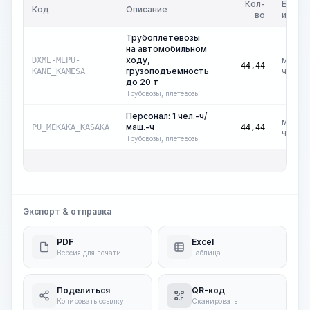
Кол-
Ед.
Код
Описание
во
изм.
Трубоплетевозы
на автомобильном
ходу,
маш.-
DXME-MEPU-
44,44
грузоподъемность
ч
KANE_KAMESA
до 20 т
Трубовозы, плетевозы
Персонал: 1 чел.-ч/
маш.-
маш.-ч
PU_MEKAKA_KASAKA
44,44
ч
Трубовозы, плетевозы
Общ
Экспорт & отправка
PDF
Excel
Версия для печати
Таблица
Поделиться
QR-код
Копировать ссылку
Сканировать