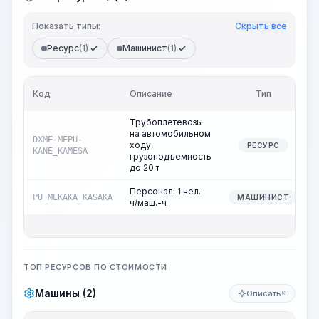
Показать типы:
Скрыть все
Ресурс
(1)
Машинист
(1)
Код
Описание
Тип
Трубоплетевозы
на автомобильном
DXME-MEPU-
ходу,
РЕСУРС
KANE_KAMESA
грузоподъемность
до 20 т
Персонал: 1 чел.-
PU_MEKAKA_KASAKA
МАШИНИСТ
ч/маш.-ч
ТОП РЕСУРСОВ ПО СТОИМОСТИ
Машины (2)
Описать
KI