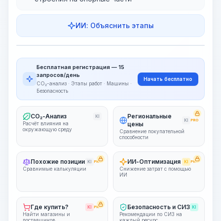
ИИ: Объяснить этапы
Этапы работ
Визуализация этапов
PRO
Бесплатная регистрация — 15
~15-30 Sek.
запросов/день
Начать бесплатно
CO₂-анализ · Этапы работ · Машины ·
Безопасность
CO₂-Анализ
Региональные
KI
KI
PRO
Расчёт влияния на
цены
окружающую среду
Сравнение покупательной
способности
Похожие позиции
ИИ-Оптимизация
KI
PRO
KI
PRO
Сравнимые калькуляции
Снижение затрат с помощью
ИИ
Где купить?
Безопасность и СИЗ
KI
PRO
KI
Найти магазины и
Рекомендации по СИЗ на
поставщиков
каждый ресурс