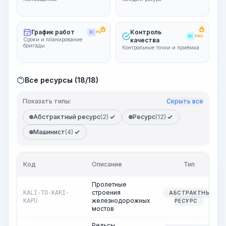
График работ
Контроль
KI
PRO
KI
PRO
Сроки и планирование
качества
бригады
Контрольные точки и приёмка
Все ресурсы (18/18)
Показать типы:
Скрыть все
Абстрактный ресурс
(2)
Ресурс
(12)
Машинист
(4)
Код
Описание
Тип
Пролетные
строения
KALI-TO-KARI-
АБСТРАКТНЫЙ
железнодорожных
KAPU
РЕСУРС
мостов
Рельсы