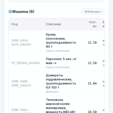
Машины (8)
Описать
KI
Кол-
Ед.
Код
Описание
во
изм.
Краны
консольные,
маш.-
DXME-KASA-
грузоподъемность
12,50
ч
KATO_KAKAPU
80 т
Краны консольные
Персонал: 5 чел.-ч/
маш.-
маш.-ч
PU_MEKAKA_KASAKA
12,50
ч
Краны консольные
Домкраты
гидравлические,
маш.-
DXME-KANE-
грузоподъемность
15,04
ч
KAME_KAKATO
63-100 т
Домкраты
Тепловозы
широкой колеи
маневровые,
маш.-
DXME-KADX-
мощность 880 кВт
10,50