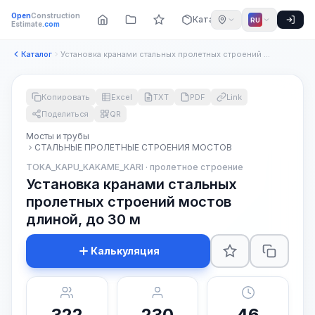
Open
Construction
Каталог
RU
Estimate
.com
Каталог
Установка кранами стальных пролетных строений мостов длиной,...
Копировать
Excel
TXT
PDF
Link
Поделиться
QR
Мосты и трубы
СТАЛЬНЫЕ ПРОЛЕТНЫЕ СТРОЕНИЯ МОСТОВ
TOKA_KAPU_KAKAME_KARI · пролетное строение
Установка кранами стальных
пролетных строений мостов
длиной, до 30 м
Калькуляция
322
230
46