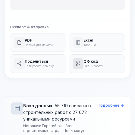
Общ
Экспорт & отправка
PDF
Excel
Версия для печати
Таблица
Поделиться
QR-код
Копировать ссылку
Сканировать
База данных:
55 719 описанных
Подробнее →
строительных работ с 27 672
уникальными ресурсами
Источник: Евразийская база
строительных затрат · Цены могут