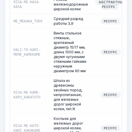
RISA-ME-KASA-
АБСТРАКТНЫЙ
железнодорожные
KASA
РЕСУРС
широкой колеи
Средний разряд
ME_MEKAKA_TODX
РЕСУРС
работы 3,9
Винты стальное
стяжные,
крепежный
диаметр 15/17 мм,
KALI-TO-KARI-
длина 1000 мм, с
РЕСУРС
MEME_KAMEKAME
двумя чугунными
стяжными гайками
наружным
диаметром 90 мм
Шпала из
древесины
хвойных пород,
RISA-ME-KAME-
непропитанная,
РЕСУРС
KAPU_KAKATOTO
для железных
дорог широкой
колеи, тип III
Костыли для
железных дорог
RISA-ME-KATO-
широкой колеи,
РЕСУРС
KARI_KAKAKAME