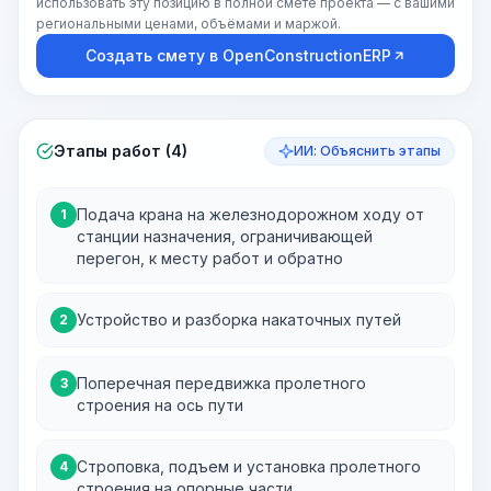
использовать эту позицию в полной смете проекта — с вашими
региональными ценами, объёмами и маржой.
Создать смету в OpenConstructionERP
Этапы работ (4)
ИИ: Объяснить этапы
Подача крана на железнодорожном ходу от
1
станции назначения, ограничивающей
перегон, к месту работ и обратно
Устройство и разборка накаточных путей
2
Поперечная передвижка пролетного
3
строения на ось пути
Строповка, подъем и установка пролетного
4
строения на опорные части