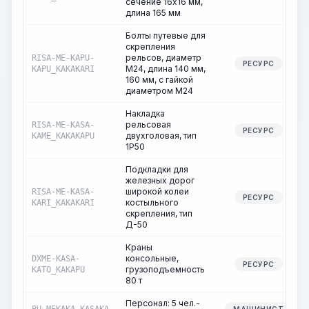
сечение 16х16 мм,
длина 165 мм
Болты путевые для
скрепления
рельсов, диаметр
RISA-ME-KAPU-
РЕСУРС
М24, длина 140 мм,
KAPU_KAKAKARI
160 мм, с гайкой
диаметром М24
Накладка
рельсовая
RISA-ME-KASA-
РЕСУРС
двухголовая, тип
KAME_KAKAKAPU
1Р50
Подкладки для
железных дорог
широкой колеи
RISA-ME-KASA-
РЕСУРС
костыльного
KARI_KAKAKARI
скрепления, тип
Д-50
Краны
консольные,
DXME-KASA-
РЕСУРС
грузоподъемность
KATO_KAKAPU
80 т
Персонал: 5 чел.-