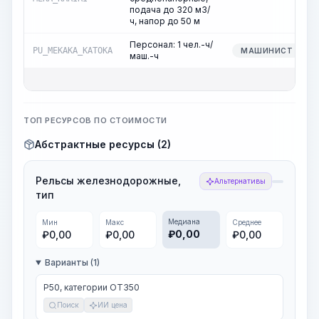
подача до 320 м3/
ч, напор до 50 м
Персонал: 1 чел.-ч/
PU_MEKAKA_KATOKA
МАШИНИСТ
маш.-ч
ТОП РЕСУРСОВ ПО СТОИМОСТИ
Абстрактные ресурсы (2)
Рельсы железнодорожные,
Альтернативы
тип
Медиана
Мин
Макс
Среднее
₽
0,00
₽
0,00
₽
0,00
₽
0,00
Варианты (1)
Р50, категории ОТ350
Поиск
ИИ цена