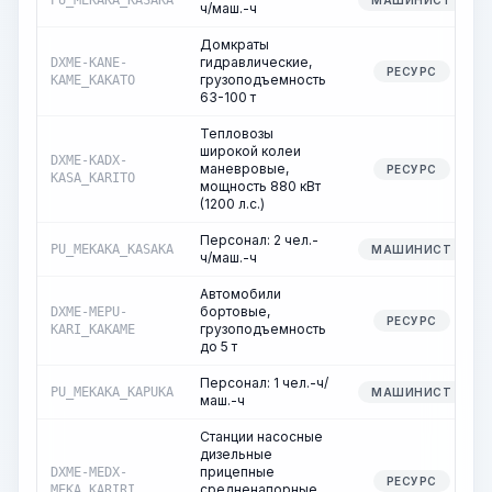
PU_MEKAKA_KASAKA
МАШИНИСТ
ч/маш.-ч
Домкраты
гидравлические,
DXME-KANE-
РЕСУРС
грузоподъемность
KAME_KAKATO
63-100 т
Тепловозы
широкой колеи
DXME-KADX-
маневровые,
РЕСУРС
KASA_KARITO
мощность 880 кВт
(1200 л.с.)
Персонал: 2 чел.-
PU_MEKAKA_KASAKA
МАШИНИСТ
ч/маш.-ч
Автомобили
бортовые,
DXME-MEPU-
РЕСУРС
грузоподъемность
KARI_KAKAME
до 5 т
Персонал: 1 чел.-ч/
PU_MEKAKA_KAPUKA
МАШИНИСТ
маш.-ч
Станции насосные
дизельные
прицепные
DXME-MEDX-
РЕСУРС
средненапорные,
MEKA_KARIRI