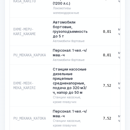
ч
KASA_KARITO
(1200 л.с.)
Локомотивы
железнодорожные
Автомобили
бортовые,
маш.-
DXME-MEPU-
грузоподъемность
0,01
ч
KARI_KAKAME
до 5 т
Автомобили бортовые
Персонал: 1 чел.-ч/
маш.-
маш.-ч
PU_MEKAKA_KAPUKA
0,01
ч
Автомобили бортовые
Станции насосные
дизельные
прицепные
средненапорные,
маш.-
DXME-MEDX-
7,52
подача до 320 м3/
ч
MEKA_KARIRI
ч, напор до 50 м
Станции насосные,
кроме плавучих
Персонал: 1 чел.-ч/
маш.-ч
маш.-
PU_MEKAKA_KATOKA
7,52
ч
Станции насосные,
кроме плавучих