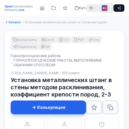
Open
Construction
Каталог
RU
Estimate
.com
Каталог
Установка металлических штанг в стены методом расклинивания,...
Копировать
Excel
TXT
PDF
Link
Поделиться
QR
Горнопроходческие работы
ГОРНОПРОХОДЧЕСКИЕ РАБОТЫ, ВЫПОЛНЯЕМЫЕ
ОБЫЧНЫМ СПОСОБОМ
TOSA_KAME_SANERI_KAME · 100 компл
Установка металлических штанг в
стены методом расклинивания,
коэффициент крепости пород, 2-3
Калькуляция