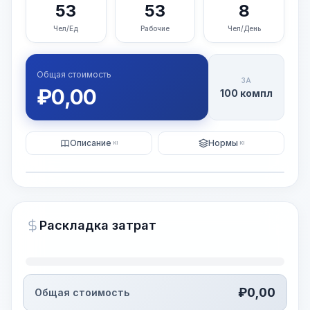
53
53
8
Чел/Ед
Рабочие
Чел/День
Общая стоимость
ЗА
₽
0,00
100 компл
Описание
Нормы
KI
KI
Иллюстрация
Генерация ИИ-изображения
PRO
Раскладка затрат
~15-30 Sek.
₽
0,00
Общая стоимость