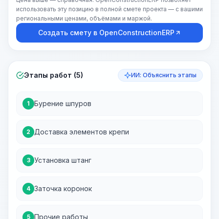
использовать эту позицию в полной смете проекта — с вашими
региональными ценами, объёмами и маржой.
Создать смету в OpenConstructionERP
Этапы работ (5)
ИИ: Объяснить этапы
Бурение шпуров
1
Доставка элементов крепи
2
Установка штанг
3
Заточка коронок
4
Прочие работы
5