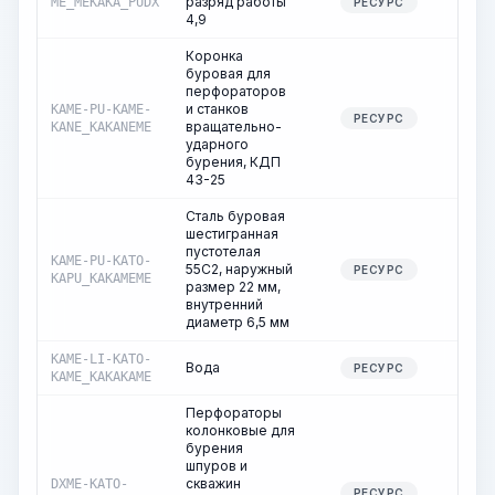
разряд работы
ME_MEKAKA_PUDX
53,0
РЕСУРС
4,9
Коронка
буровая для
перфораторов
и станков
KAME-PU-KAME-
0,6
РЕСУРС
вращательно-
KANE_KAKANEME
ударного
бурения, КДП
43-25
Сталь буровая
шестигранная
пустотелая
KAME-PU-KATO-
55С2, наружный
0,0
РЕСУРС
KAPU_KAKAMEME
размер 22 мм,
внутренний
диаметр 6,5 мм
KAME-LI-KATO-
Вода
2,0
РЕСУРС
KAME_KAKAKAME
Перфораторы
колонковые для
бурения
шпуров и
скважин
DXME-KATO-
24,9
РЕСУРС