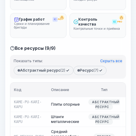
График работ
Контроль
KI
PRO
KI
PRO
Сроки и планирование
качества
бригады
Контрольные точки и приёмка
Все ресурсы (9/9)
Показать типы:
Скрыть все
Абстрактный ресурс
(2)
Ресурс
(7)
Кол
Код
Описание
Тип
в
KAME-PU-KARI-
АБСТРАКТНЫЙ
Плиты опорные
0,1
KAPU
РЕСУРС
Штанги
KAME-PU-KARI-
АБСТРАКТНЫЙ
0,0
металлические
KAPU
РЕСУРС
Средний