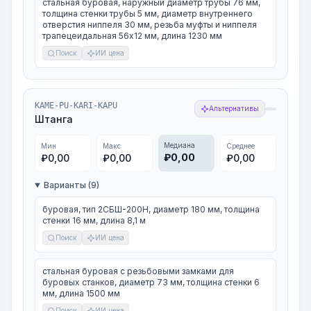
стальная буровая, наружный диаметр трубы 76 мм,
толщина стенки трубы 5 мм, диаметр внутреннего
отверстия ниппеля 30 мм, резьба муфты и ниппеля
трапецеидальная 56х12 мм, длина 1230 мм
Поиск
ИИ цена
KAME-PU-KARI-KAPU
Альтернативы
Штанга
Медиана
Мин
Макс
Среднее
₽
0,00
₽
0,00
₽
0,00
₽
0,00
Варианты (9)
буровая, тип 2СБШ-200Н, диаметр 180 мм, толщина
стенки 16 мм, длина 8,1 м
Поиск
ИИ цена
стальная буровая с резьбовыми замками для
буровых станков, диаметр 73 мм, толщина стенки 6
мм, длина 1500 мм
Поиск
ИИ цена