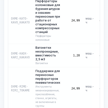
Перфораторы
колонковые для
бурения шпуров
и скважин
переносные при
маш.-
DXME-KATO-
работе от
₽
0,00
24,99
ч
KAVO_KAKATO
стационарных
компрессорных
станций
Перфораторы
колонковые
Вагонетки
неопрокидные,
маш.-
DXME-KADX-
вместимость
₽
0,00
1,20
ч
KARI_KAKAVO
2,5 м3
Вагонетки
Поддержки для
переносных
перфораторов
пневматических
маш.-
DXME-RIME-
Инструменты
₽
0,00
24,99
ч
RIRI_TOKAME
механизированные,
приспособления,
станки, агрегаты,
не включенные в
группы