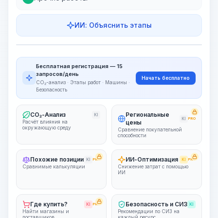
ИИ: Объяснить этапы
Этапы работ
Визуализация этапов
PRO
Бесплатная регистрация — 15
~15-30 Sek.
запросов/день
Начать бесплатно
CO₂-анализ · Этапы работ · Машины ·
Безопасность
CO₂-Анализ
Региональные
KI
KI
PRO
Расчёт влияния на
цены
окружающую среду
Сравнение покупательной
способности
Похожие позиции
ИИ-Оптимизация
KI
PRO
KI
PRO
Сравнимые калькуляции
Снижение затрат с помощью
ИИ
Где купить?
Безопасность и СИЗ
KI
PRO
KI
Найти магазины и
Рекомендации по СИЗ на
поставщиков
каждый ресурс