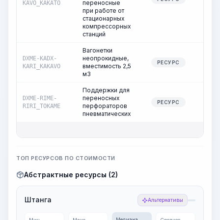
переносные
KAVO_KAKATO
при работе от
стационарных
компрессорных
станций
Вагонетки
неопрокидные,
DXME-KADX-
1,2
РЕСУРС
вместимость 2,5
KARI_KAKAVO
м3
Поддержки для
переносных
DXME-RIME-
24,9
РЕСУРС
перфораторов
RIRI_TOKAME
пневматических
ТОП РЕСУРСОВ ПО СТОИМОСТИ
Абстрактные ресурсы (2)
Штанга
Альтернативы
Медиана