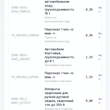
автомобильном
ходу,
маш.-
DXME-KASA-
грузоподъемность
0,36
ч
KASA_KAMESA
16 т
Краны на
автомобильном ходу
Персонал: 1 чел.-ч/
маш.-ч
маш.-
PU_MEKAKA_KANEKA
0,36
ч
Краны на
автомобильном ходу
Автомобили
бортовые,
маш.-
DXME-MEPU-
грузоподъемность
1,33
ч
KARI_KAKARI
до 8 т
Автомобили бортовые
Персонал: 1 чел.-ч/
маш.-
маш.-ч
PU_MEKAKA_KAPUKA
1,33
ч
Автомобили бортовые
Аппараты
сварочные для
ручной дуговой
маш.-
DXME-MELI-
сварки, сварочный
9,90
ч
KAPU_RITOTO
ток до 350 А
Устройства и агрегаты