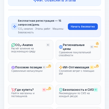
ИИ: Объяснить этапы
Этапы работ
Визуализация этапов
PRO
Бесплатная регистрация — 15
~15-30 Sek.
запросов/день
Начать бесплатно
CO₂-анализ · Этапы работ · Машины ·
Безопасность
CO₂-Анализ
Региональные
KI
KI
PRO
Расчёт влияния на
цены
окружающую среду
Сравнение покупательной
способности
Похожие позиции
ИИ-Оптимизация
KI
PRO
KI
PRO
Сравнимые калькуляции
Снижение затрат с помощью
ИИ
Где купить?
Безопасность и СИЗ
KI
PRO
KI
Найти магазины и
Рекомендации по СИЗ на
поставщиков
каждый ресурс