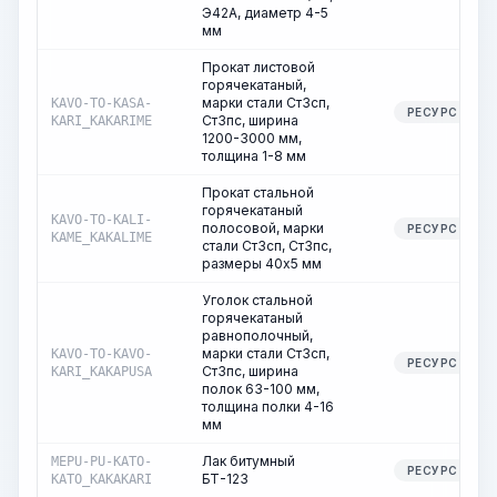
Э42А, диаметр 4-5
мм
Прокат листовой
горячекатаный,
марки стали Ст3сп,
KAVO-TO-KASA-
РЕСУРС
Ст3пс, ширина
KARI_KAKARIME
1200-3000 мм,
толщина 1-8 мм
Прокат стальной
горячекатаный
KAVO-TO-KALI-
полосовой, марки
РЕСУРС
KAME_KAKALIME
стали Ст3сп, Ст3пс,
размеры 40х5 мм
Уголок стальной
горячекатаный
равнополочный,
марки стали Ст3сп,
KAVO-TO-KAVO-
РЕСУРС
Ст3пс, ширина
KARI_KAKAPUSA
полок 63-100 мм,
толщина полки 4-16
мм
Лак битумный
MEPU-PU-KATO-
РЕСУРС
БТ-123
KATO_KAKAKARI