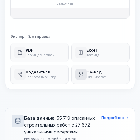
сварочные
Обща
Экспорт & отправка
PDF
Excel
Версия для печати
Таблица
Поделиться
QR-код
Копировать ссылку
Сканировать
База данных:
55 719 описанных
Подробнее →
строительных работ с 27 672
уникальными ресурсами
Источник: Евразийская база