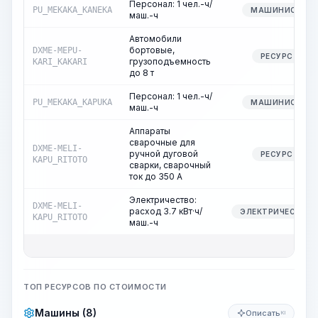
Персонал: 1 чел.-ч/
PU_MEKAKA_KANEKA
МАШИНИСТ
маш.-ч
Автомобили
бортовые,
DXME-MEPU-
РЕСУРС
грузоподъемность
KARI_KAKARI
до 8 т
Персонал: 1 чел.-ч/
PU_MEKAKA_KAPUKA
МАШИНИСТ
маш.-ч
Аппараты
сварочные для
DXME-MELI-
ручной дуговой
РЕСУРС
KAPU_RITOTO
сварки, сварочный
ток до 350 А
Электричество:
DXME-MELI-
расход 3.7 кВт·ч/
ЭЛЕКТРИЧЕСТВО
KAPU_RITOTO
маш.-ч
ТОП РЕСУРСОВ ПО СТОИМОСТИ
Машины (8)
Описать
KI