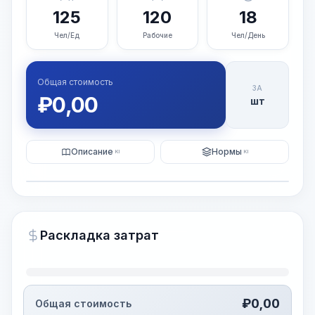
125
120
18
Чел/Ед
Рабочие
Чел/День
Общая стоимость
ЗА
₽
0,00
шт
Описание
Нормы
KI
KI
Иллюстрация
Генерация ИИ-изображения
PRO
Раскладка затрат
~15-30 Sek.
₽
0,00
Общая стоимость