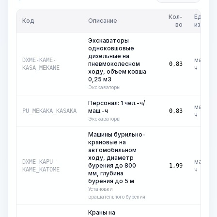
Кол-
Ед.
Код
Описание
во
изм.
Экскаваторы
одноковшовые
дизельные на
маш.-
DXME-KAME-
пневмоколесном
0,83
ч
KASA_MEKANE
ходу, объем ковша
0,25 м3
Экскаваторы
Персонал: 1 чел.-ч/
маш.-
маш.-ч
PU_MEKAKA_KASAKA
0,83
ч
Экскаваторы
Машины бурильно-
крановые на
автомобильном
ходу, диаметр
маш.-
DXME-KAPU-
бурения до 800
1,99
ч
KAME_KATOME
мм, глубина
бурения до 5 м
Установки
вращательного бурения
Краны на