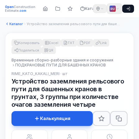
Open
Construction
Каталог
RU
Estimate
.com
Каталог
Устройство заземления рельсового пути для башенных кранов в ...
Копировать
Excel
TXT
PDF
Link
Поделиться
QR
Временные сборно-разборные здания и сооружения
ПОДКРАНОВЫЕ ПУТИ ДЛЯ БАШЕННЫХ КРАНОВ
RIME_KATO_KAKALI_MERI · шт
Устройство заземления рельсового
пути для башенных кранов в
грунтах, 3 группы при количестве
очагов заземления четыре
Калькуляция