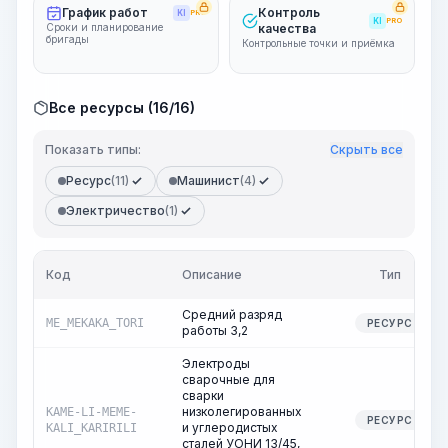
График работ
Контроль
KI
PRO
KI
PRO
Сроки и планирование
качества
бригады
Контрольные точки и приёмка
Все ресурсы (16/16)
Показать типы:
Скрыть все
Ресурс
(11)
Машинист
(4)
Электричество
(1)
Код
Описание
Тип
Средний разряд
ME_MEKAKA_TORI
РЕСУРС
работы 3,2
Электроды
сварочные для
сварки
низколегированных
KAME-LI-MEME-
РЕСУРС
и углеродистых
KALI_KARIRILI
сталей УОНИ 13/45,