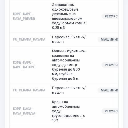
Экскаваторы
одноковшовые
дизельные на
DXME-KAME-
РЕСУРС
пневмоколесном
KASA_MEKANE
ходу, объем ковша
0,25 м3
Персонал: 1 чел.-ч/
PU_MEKAKA_KASAKA
МАШИНИСТ
маш.-ч
Машины бурильно-
крановые на
автомобильном
DXME-KAPU-
ходу, диаметр
РЕСУРС
KAME_KATOME
бурения до 800
мм, глубина
бурения до 5 м
Персонал: 1 чел.-ч/
PU_MEKAKA_KASAKA
МАШИНИСТ
маш.-ч
Краны на
автомобильном
DXME-KASA-
ходу,
РЕСУРС
KASA_KAMESA
грузоподъемность
16 т