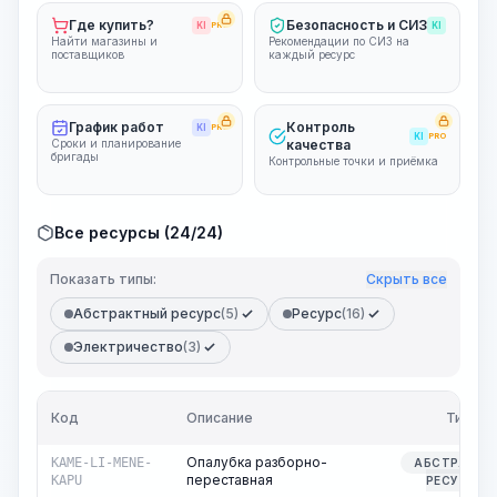
Где купить?
Безопасность и СИЗ
KI
PRO
KI
Найти магазины и
Рекомендации по СИЗ на
поставщиков
каждый ресурс
График работ
Контроль
KI
PRO
KI
PRO
Сроки и планирование
качества
бригады
Контрольные точки и приёмка
Все ресурсы (24/24)
Показать типы:
Скрыть все
Абстрактный ресурс
(5)
Ресурс
(16)
Электричество
(3)
Код
Описание
Тип
Опалубка разборно-
KAME-LI-MENE-
АБСТРАКТН
переставная
KAPU
РЕСУРС