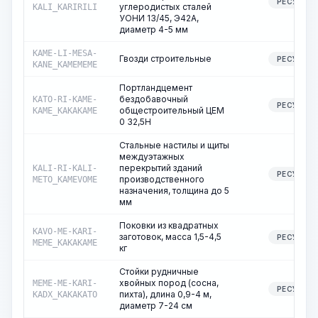
РЕСУРС
углеродистых сталей
KALI_KARIRILI
УОНИ 13/45, Э42А,
диаметр 4-5 мм
KAME-LI-MESA-
Гвозди строительные
РЕСУРС
KANE_KAMEMEME
Портландцемент
бездобавочный
KATO-RI-KAME-
РЕСУРС
общестроительный ЦЕМ
KAME_KAKAKAME
0 32,5Н
Стальные настилы и щиты
междуэтажных
перекрытий зданий
KALI-RI-KALI-
РЕСУРС
производственного
METO_KAMEVOME
назначения, толщина до 5
мм
Поковки из квадратных
KAVO-ME-KARI-
заготовок, масса 1,5-4,5
РЕСУРС
MEME_KAKAKAME
кг
Стойки рудничные
хвойных пород (сосна,
MEME-ME-KARI-
РЕСУРС
пихта), длина 0,9-4 м,
KADX_KAKAKATO
диаметр 7-24 см