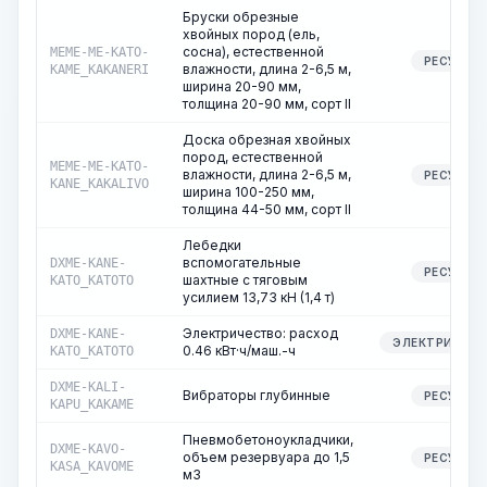
Бруски обрезные
хвойных пород (ель,
сосна), естественной
MEME-ME-KATO-
РЕСУРС
влажности, длина 2-6,5 м,
KAME_KAKANERI
ширина 20-90 мм,
толщина 20-90 мм, сорт II
Доска обрезная хвойных
пород, естественной
MEME-ME-KATO-
влажности, длина 2-6,5 м,
РЕСУРС
KANE_KAKALIVO
ширина 100-250 мм,
толщина 44-50 мм, сорт II
Лебедки
вспомогательные
DXME-KANE-
РЕСУРС
шахтные с тяговым
KATO_KATOTO
усилием 13,73 кН (1,4 т)
Электричество: расход
DXME-KANE-
ЭЛЕКТРИЧЕСТ
0.46 кВт·ч/маш.-ч
KATO_KATOTO
DXME-KALI-
Вибраторы глубинные
РЕСУРС
KAPU_KAKAME
Пневмобетоноукладчики,
DXME-KAVO-
объем резервуара до 1,5
РЕСУРС
KASA_KAVOME
м3