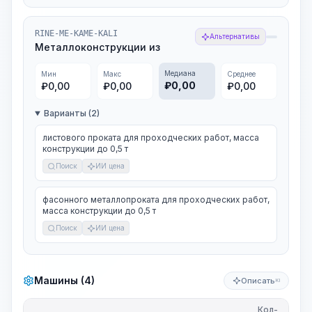
RINE-ME-KAME-KALI
Альтернативы
Металлоконструкции из
Медиана
Мин
Макс
Среднее
₽
0,00
₽
0,00
₽
0,00
₽
0,00
Варианты (2)
листового проката для проходческих работ, масса
конструкции до 0,5 т
Поиск
ИИ цена
фасонного металлопроката для проходческих работ,
масса конструкции до 0,5 т
Поиск
ИИ цена
Машины (4)
Описать
KI
Кол-
Ед.