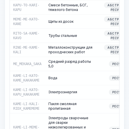
Смеси бетонные, БСГ,
KAPU-TO-KARI-
АБСТРАКТН
тяжелого бетона
KAPU
РЕСУРС
MEME-ME-KATO-
АБСТРАКТН
Щиты из досок
KANE
РЕСУРС
RITO-SA-KAME-
АБСТРАКТН
Трубы стальные
KAVO
РЕСУРС
Металлоконструкции для
RINE-ME-KAME-
АБСТРАКТН
проходческих работ
KALI
РЕСУРС
Средний разряд работы
ME_MEKAKA_SAKA
РЕСУРС
5,0
KAME-LI-KATO-
Вода
РЕСУРС
KAME_KAKAKAME
KAME-LI-KATO-
Электроэнергия
РЕСУРС
KAPU_KAKAKAME
Пакля смоляная
KAME-LI-KALI-
РЕСУРС
пропитанная
RIDX_KAMEMEME
Электроды сварочные
для сварки
низколегированных и
KAME-LI-MEME-