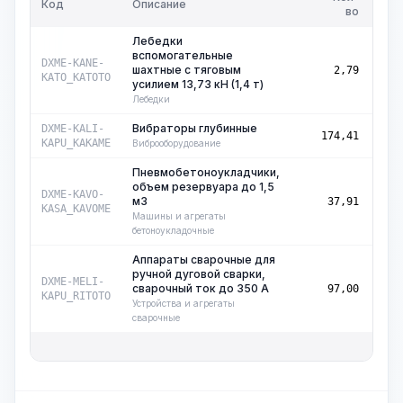
Код
Описание
во
изм.
Лебедки
вспомогательные
маш
DXME-KANE-
шахтные с тяговым
2,79
ч
KATO_KATOTO
усилием 13,73 кН (1,4 т)
Лебедки
Вибраторы глубинные
маш
DXME-KALI-
174,41
ч
KAPU_KAKAME
Виброоборудование
Пневмобетоноукладчики,
объем резервуара до 1,5
маш
DXME-KAVO-
м3
37,91
ч
KASA_KAVOME
Машины и агрегаты
бетоноукладочные
Аппараты сварочные для
ручной дуговой сварки,
маш
DXME-MELI-
сварочный ток до 350 А
97,00
ч
KAPU_RITOTO
Устройства и агрегаты
сварочные
О