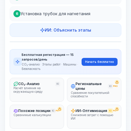
Установка трубок для нагнетания
6
ИИ: Объяснить этапы
Этапы работ
Визуализация этапов
PRO
Бесплатная регистрация — 15
~15-30 Sek.
запросов/день
Начать бесплатно
CO₂-анализ · Этапы работ · Машины ·
Безопасность
CO₂-Анализ
Региональные
KI
KI
PRO
Расчёт влияния на
цены
окружающую среду
Сравнение покупательной
способности
Похожие позиции
ИИ-Оптимизация
KI
PRO
KI
PRO
Сравнимые калькуляции
Снижение затрат с помощью
ИИ