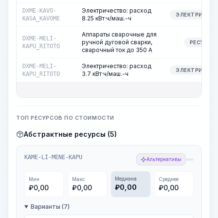
Электричество: расход
DXME-KAVO-
ЭЛЕКТРИЧЕСТ
8.25 кВт·ч/маш.-ч
KASA_KAVOME
Аппараты сварочные для
DXME-MELI-
ручной дуговой сварки,
РЕСУРС
KAPU_RITOTO
сварочный ток до 350 А
Электричество: расход
DXME-MELI-
ЭЛЕКТРИЧЕСТ
3.7 кВт·ч/маш.-ч
KAPU_RITOTO
ТОП РЕСУРСОВ ПО СТОИМОСТИ
Абстрактные ресурсы (5)
KAME-LI-MENE-KAPU
Альтернативы
Медиана
Мин
Макс
Среднее
₽
0,00
₽
0,00
₽
0,00
₽
0,00
Варианты (7)