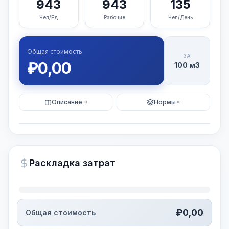
943
943
135
Чел/Ед
Рабочие
Чел/День
Общая стоимость
ЗА
₽
0,00
100 м3
Описание
Нормы
KI
KI
Иллюстрация
Генерация ИИ-изображения
PRO
Раскладка затрат
~15-30 Sek.
₽
0,00
Общая стоимость